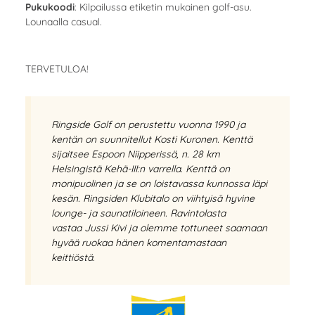
Pukukoodi
: Kilpailussa etiketin mukainen golf-asu.
Lounaalla casual.
TERVETULOA!
Ringside Golf on perustettu vuonna 1990 ja
kentän on suunnitellut
Kosti Kuronen
. Kenttä
sijaitsee Espoon Niipperissä, n. 28 km
Helsingistä Kehä-III:n varrella. Kenttä on
monipuolinen ja se on loistavassa kunnossa läpi
kesän. Ringsiden Klubitalo on viihtyisä hyvine
lounge- ja saunatiloineen. Ravintolasta
vastaa
Jussi Kivi
ja olemme tottuneet saamaan
hyvää ruokaa hänen komentamastaan
keittiöstä.