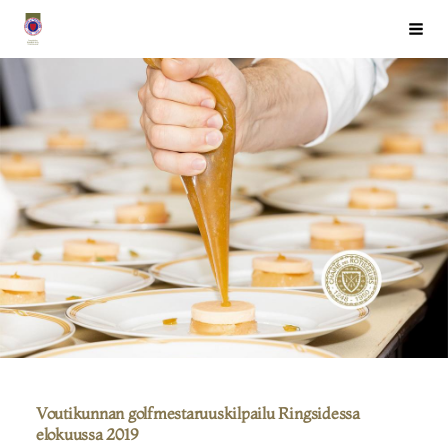
Siirry
Chaîne des Rôtisseurs Finlande ry
Haku
sivun
sisältöön
Voutikunnan golfmestaruuskilpailu Ringsidessa
elokuussa 2019