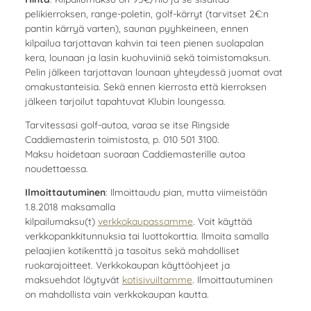
pelikierroksen, range-poletin, golf-kärryt (tarvitset 2€:n
pantin kärryä varten), saunan pyyhkeineen, ennen
kilpailua tarjottavan kahvin tai teen pienen suolapalan
kera, lounaan ja lasin kuohuviiniä sekä toimistomaksun.
Pelin jälkeen tarjottavan lounaan yhteydessä juomat ovat
omakustanteisia. Sekä ennen kierrosta että kierroksen
jälkeen tarjoilut tapahtuvat Klubin loungessa.
Tarvitessasi golf-autoa, varaa se itse Ringside
Caddiemasterin toimistosta, p. 010 501 3100.
Maksu hoidetaan suoraan Caddiemasterille autoa
noudettaessa.
Ilmoittautuminen
: Ilmoittaudu pian, mutta viimeistään
1.8.2018 maksamalla
kilpailumaksu(t)
verkkokaupassamme
. Voit käyttää
verkkopankkitunnuksia tai luottokorttia. Ilmoita samalla
pelaajien kotikenttä ja tasoitus sekä mahdolliset
ruokarajoitteet. Verkkokaupan käyttöohjeet ja
maksuehdot löytyvät
kotisivuiltamme
. Ilmoittautuminen
on mahdollista vain verkkokaupan kautta.