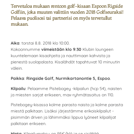
Tervetuloa mukaan rentoon golf-kisaan Espoon Rigside
Golfiin, joka muuten valittiin vuoden 2018 Golfseuraksi!
Pelaava puolisosi tai partnerisi on myös tervetullut
mukaan.
Aika
: torstai 8.8. 2018 klo 10:00.
Kokoonnumme
viimeistään klo 9:30
Klubin loungeen
kuuntelemaan kisaohjeita ja nauttimaan kahvista ja
pienestä suolapalasta. Kisalähdöt tapahtuvat 10 minuutin
välein.
Paikka
:
Ringside Golf, Nurmikartanontie 5, Espoo
.
Kilpailu
: Pelaamme Pistebogey -kilpailun (hcp 54), naisten
ja miesten sarjat erikseen, max-ryhmätasoitus on 110.
Pistebogey-kisassa kolme parasta naista ja kolme parasta
miestä palkitaan. Lisäksi järjestämme erikoiskilpailut -
pisimmän driven ja lähimmäksi lippua lyöneet kilpailijat
palkitaan erikseen.
Hinta
: Kilpailumaksu on 95€/hlö ja se sisältää