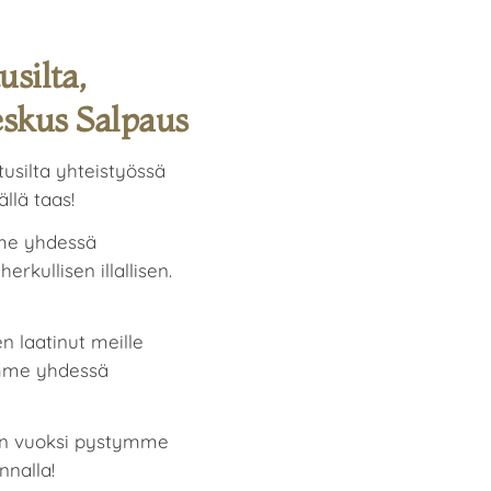
silta,
eskus Salpaus
usilta yhteistyössä
llä taas!
mme yhdessä
rkullisen illallisen.
 laatinut meille
semme yhdessä
en vuoksi pystymme
nnalla!