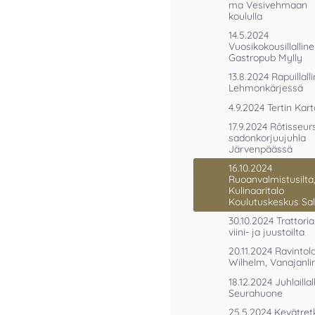
ma Vesivehmaan
koululla
14.5.2024
Vuosikokousillallin
Gastropub Mylly
13.8.2024 Rapuillall
Lehmonkärjessä
4.9.2024 Tertin Kar
17.9.2024 Rôtisseur
sadonkorjuujuhla
Järvenpäässä
16.10.2024
Ruoanvalmistusilta
Kulinaaritalo
Koulutuskeskus Sa
30.10.2024 Trattori
viini- ja juustoilta
20.11.2024 Ravintol
Wilhelm, Vanajanli
18.12.2024 Juhlaillal
Seurahuone
25.5.2024 Kevätret