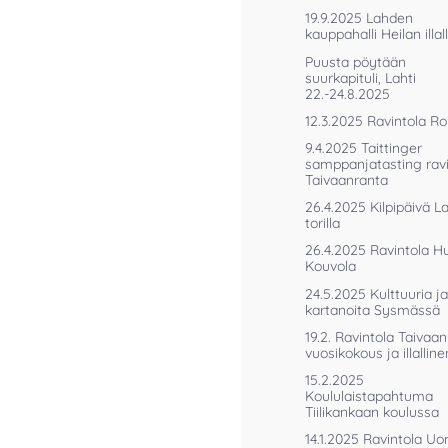
19.9.2025 Lahden
kauppahalli Heilan illal
Puusta pöytään
suurkapituli, Lahti
22.-24.8.2025
12.3.2025 Ravintola R
9.4.2025 Taittinger
samppanjatasting ravi
Taivaanranta
26.4.2025 Kilpipäivä 
torilla
26.4.2025 Ravintola Huv
Kouvola
24.5.2025 Kulttuuria ja
kartanoita Sysmässä
19.2. Ravintola Taivaa
vuosikokous ja illalline
15.2.2025
Koululaistapahtuma
Tiilikankaan koulussa
14.1.2025 Ravintola U