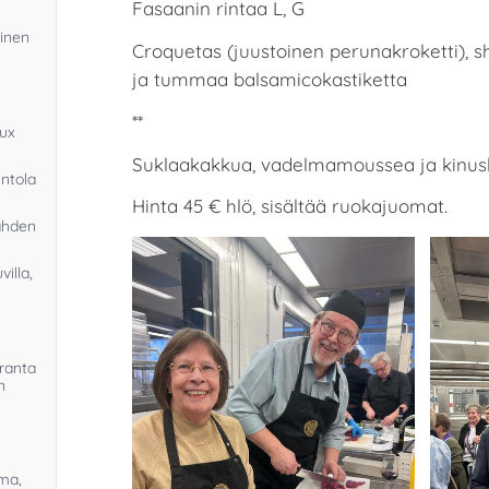
Fasaanin rintaa L, G
linen
Croquetas (juustoinen perunakroketti), 
ja tummaa balsamicokastiketta
**
oux
Suklaakakkua, vadelmamoussea ja kinusk
ntola
Hinta 45 € hlö, sisältää ruokajuomat.
Lahden
illa,
nranta
n
oma,