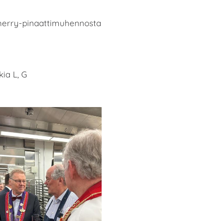
sherry-pinaattimuhennosta
ia L, G