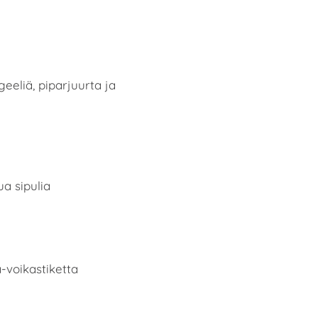
eeliä, piparjuurta ja
a sipulia
a-voikastiketta