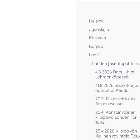
Helsinki
Jyväskylä
Kalevala
Karjala
Lahti
Lahden jäsentapahtum
4.8.2026 Rapujuhlat
Lehmonkärjessä
31.8.2026 Sadonkorjuu
oppilaitos Keuda
20.5. Ruoanlaittoilta
Salpauksessa
25.4. Kansainvälinen
kilpipäivä Lahden Torill
10-12
25.4.2026 Kilpipäivän
illallinen ravintola Rou