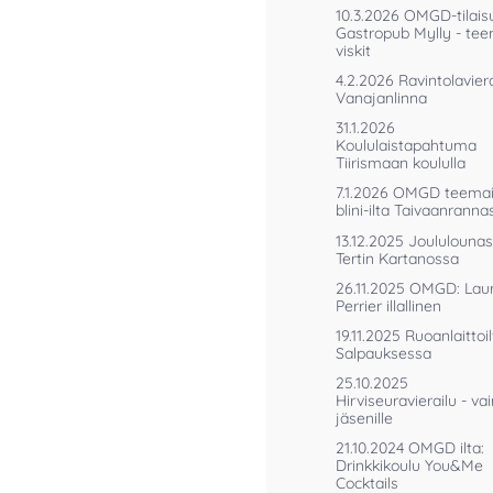
10.3.2026 OMGD-tilais
Gastropub Mylly - te
viskit
4.2.2026 Ravintolaviera
Vanajanlinna
31.1.2026
Koululaistapahtuma
Tiirismaan koululla
7.1.2026 OMGD teema
blini-ilta Taivaanranna
13.12.2025 Joululounas
Tertin Kartanossa
26.11.2025 OMGD: Lau
Perrier illallinen
19.11.2025 Ruoanlaittoi
Salpauksessa
25.10.2025
Hirviseuravierailu - va
jäsenille
21.10.2024 OMGD ilta:
Drinkkikoulu You&Me
Cocktails