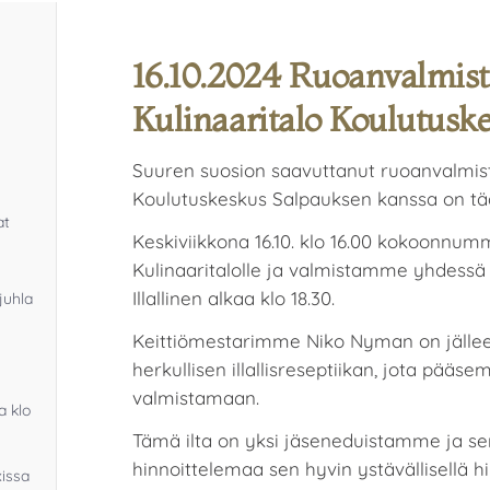
16.10.2024 Ruoanvalmistu
Kulinaaritalo Koulutusk
Suuren suosion saavuttanut ruoanvalmist
Koulutuskeskus Salpauksen kanssa on tää
at
Keskiviikkona 16.10. klo 16.00 kokoonnu
Kulinaaritalolle ja valmistamme yhdessä he
Illallinen alkaa klo 18.30.
juhla
Keittiömestarimme Niko Nyman on jälleen
herkullisen illallisreseptiikan, jota pää
valmistamaan.
a klo
Tämä ilta on yksi jäseneduistamme ja s
hinnoittelemaa sen hyvin ystävällisellä hi
xissa