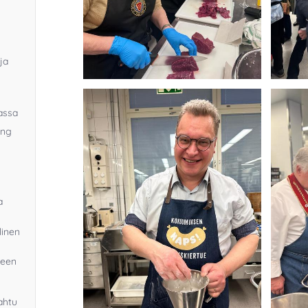
ja
kassa
ing
a
linen
neen
ahtu