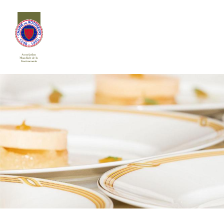
Siirry
sivun
sisältöön
Chaîne des Rôtisseurs Finlande ry