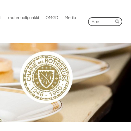
ut
materiaalipankki
OMGD
Media
Hak
Hae