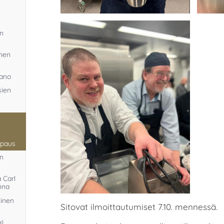
en
inen
tano
sien
,
lpaus
an
a Carl
nna
linen
Sitovat ilmoittautumiset 7.10. mennessä.
ki