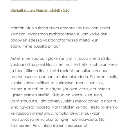
------------------------------
Riistaillallinen Mäntän Klubilla 5.10
Mäntän Klubin ihastuttava emäntä Iiris Mäkinen seisoi
komean, oikeastaan mahtipontisen Klubin korkeiden
pääovien edessä vastaanottamassa meitä, kun
saavuimme bussilla pihaan.
Astelimme suoraan yläkerran saliin, jossa meillä oli ilo
vastaanottaa pieni klassinen musiikkihetki kuohuvan kera
ja tuon jälkeen Iiris kuljetti meidät tarinallaan vanhan
teollisuuspaikkakunnan ja talon historiaan. Saimme kuulla,
kuinka kansainväliset ja kotimaiset merkkihenkilöt,
tunnetut taiteilijat ja näyttelijät ovat vierailleet noiden
jylhien seinien sisällä. Klubilla on koettu kulttuuria,
valmistauduttu jahtipäiviin, juhlittu merkkipäiviä ja nautittu
aina hyvästä ruoasta. Näin tälläkin kertaa. Riistaillallinen oli
kerrassaan onnistunut. Tarjoilut olivat maukkaan
maistuvat ja henkilökunta hyvin huomaavaista. Ilta
Tampereen Paistinkääntäjien seurassa oli