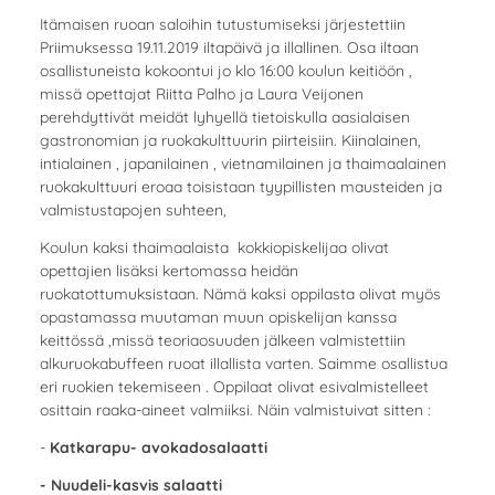
Itämaisen ruoan saloihin tutustumiseksi järjestettiin
Priimuksessa 19.11.2019 iltapäivä ja illallinen. Osa iltaan
osallistuneista kokoontui jo klo 16:00 koulun keitiöön ,
missä opettajat Riitta Palho ja Laura Veijonen
perehdyttivät meidät lyhyellä tietoiskulla aasialaisen
gastronomian ja ruokakulttuurin piirteisiin. Kiinalainen,
intialainen , japanilainen , vietnamilainen ja thaimaalainen
ruokakulttuuri eroaa toisistaan tyypillisten mausteiden ja
valmistustapojen suhteen,
Koulun kaksi thaimaalaista kokkiopiskelijaa olivat
opettajien lisäksi kertomassa heidän
ruokatottumuksistaan. Nämä kaksi oppilasta olivat myös
opastamassa muutaman muun opiskelijan kanssa
keittössä ,missä teoriaosuuden jälkeen valmistettiin
alkuruokabuffeen ruoat illallista varten. Saimme osallistua
eri ruokien tekemiseen . Oppilaat olivat esivalmistelleet
osittain raaka-aineet valmiiksi. Näin valmistuivat sitten :
-
Katkarapu- avokadosalaatti
- Nuudeli-kasvis salaatti