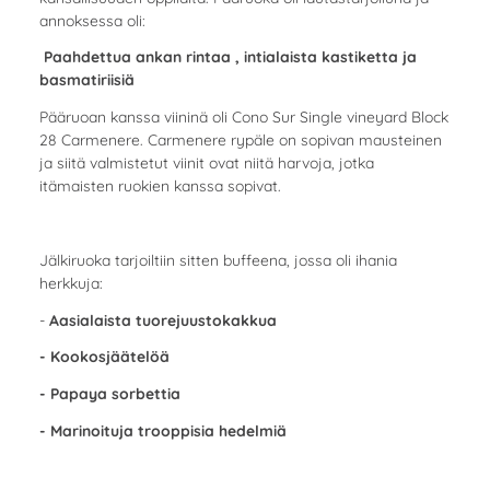
annoksessa oli:
Paahdettua ankan rintaa , intialaista kastiketta ja
basmatiriisiä
Pääruoan kanssa viininä oli Cono Sur Single vineyard Block
28 Carmenere. Carmenere rypäle on sopivan mausteinen
ja siitä valmistetut viinit ovat niitä harvoja, jotka
itämaisten ruokien kanssa sopivat.
Jälkiruoka tarjoiltiin sitten buffeena, jossa oli ihania
herkkuja:
-
Aasialaista tuorejuustokakkua
- Kookosjäätelöä
- Papaya sorbettia
- Marinoituja trooppisia hedelmiä