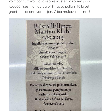
voimaannuttava. Pöydissä keskusteltiin iloisen jopa
kovaäänisesti ja naurua oli ilmassa paljon. Tällaiset
yhteiset illat antavat paljon. Olipa mukava lauantai!