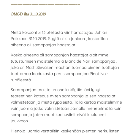
------------------------------
OMGD ilta 31.10.2019
Meitä kokoontui 13 uteliasta viiniharrastajaa Juhlan
Paikkaan 31.10.2019. Syytä olikin juhlaan , koska illan
aiheena oli samppanjan haastajat.
Koska aiheena oli samppanjan haastajat aloitimme
tutustumisen maistelemalla Blanc de Noir samppanjaa ,
joka on Matti Sieväsen maahan tuomaa pienen tuottajan
tuottamaa laadukasta perussamppanjaa Pinot Noir
rypäleestä.
Sammpanjan maistelun ohella käytiin läpi lyhyt
teoreetinen katsaus miten samppanja ja sen haastajat
valmistetaan ja mistä rypäleistä. Tällä kertaa maistelimme
vain juomia jotka valmistetaan samalla menetelmällä kuin
samppanja joten muut kuohuviinit eivät kuuluneet
joukkoon.
Hienoja juomia verttailtiin keskenään pienten herkullisten