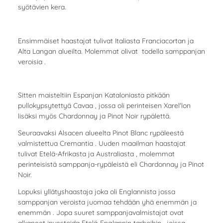
syötävien kera.
Ensimmäiset haastajat tulivat Italiasta Franciacortan ja
Alta Langan alueilta. Molemmat olivat todella samppanjan
veroisia .
Sitten maisteltiin Espanjan Kataloniasta pitkään
pullokypsytettyä Cavaa , jossa oli perinteisen Xarel'lon
lisäksi myös Chardonnay ja Pinot Noir rypälettä.
Seuraavaksi Alsacen alueelta Pinot Blanc rypäleestä
valmistettua Cremantia . Uuden maailman haastajat
tulivat Etelä-Afrikasta ja Australiasta , molemmat
perinteisistä samppanja-rypäleistä eli Chardonnay ja Pinot
Noir.
Lopuksi yllätyshaastaja joka oli Englannista jossa
samppanjan veroista juomaa tehdään yhä enemmän ja
enemmän . Jopa suuret samppanjavalmistajat ovat
alkaneet investoida Etelä-Englannin tarhoihin , joissa