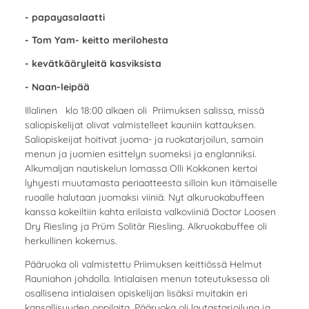
- papayasalaatti
- Tom Yam- keitto merilohesta
- kevätkääryleitä kasviksista
- Naan-leipää
Illalinen klo 18:00 alkaen oli Priimuksen salissa, missä
saliopiskelijat olivat valmistelleet kauniin kattauksen.
Saliopiskeijat hoitivat juoma- ja ruokatarjoilun, samoin
menun ja juomien esittelyn suomeksi ja englanniksi.
Alkumaljan nautiskelun lomassa Olli Kokkonen kertoi
lyhyesti muutamasta periaatteesta silloin kun itämaiselle
ruoalle halutaan juomaksi viiniä. Nyt alkuruokabuffeen
kanssa kokeiltiin kahta erilaista valkoviiniä Doctor Loosen
Dry Riesling ja Prüm Solitär Riesling. Alkruokabuffee oli
herkullinen kokemus.
Pääruoka oli valmistettu Priimuksen keittiössä Helmut
Rauniahon johdolla. Intialaisen menun toteutuksessa oli
osallisena intialaisen opiskelijan lisäksi muitakin eri
kansallisuuden oppilaita. Pääruoka oli lautastarjoiluna ja