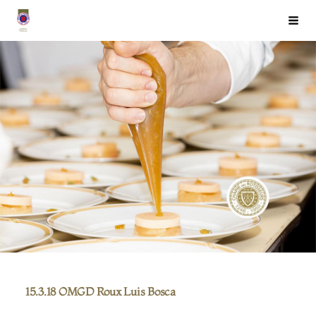
Siirry
Chaîne des Rôtisseurs Finlande ry
Haku
sivun
sisältöön
15.3.18 OMGD Roux Luis Bosca