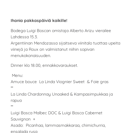
Ihania pakkaspäiviä kaikille!
Bodega Luigi Boscan omistaja Alberto Arizu vierailee
Lahdessa 15.3.
Argentiinan Mendozassa sijaitseva viinitalo tuottaa upeita
viinejä ja Roux on valmistanut niihin sopivan
menukokonaisuuden.
Dinner klo 18.00, ennakkovaraukset.
Menu:
Amuce bouce La Linda Viognier Sweet & Foie gras
**
La Linda Chardonnay Unoaked & Kampasimpukkaa ja
rapua
**
Luigi Bosca Malbec DOC & Luigi Bosca Cabernet
Sauvignon +
Asado: Picanhaa, lammasmakkaraa, chimichurria,
ensalada rusa