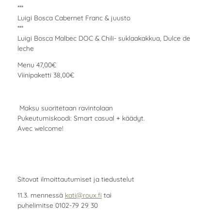
***
Luigi Bosca Cabernet Franc & juusto
***
Luigi Bosca Malbec DOC & Chili- suklaakakkua, Dulce de
leche
Menu 47,00€
Viinipaketti 38,00€
Maksu suoritetaan ravintolaan
Pukeutumiskoodi: Smart casual + käädyt.
Avec welcome!
Sitovat ilmoittautumiset ja tiedustelut
11.3. mennessä
kati@roux.fi
tai
puhelimitse 0102-79 29 30