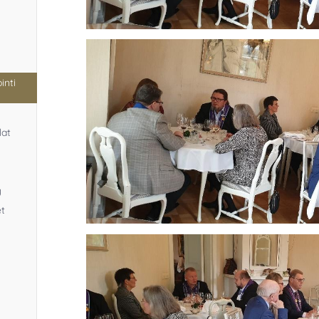
inti
lat
y
et