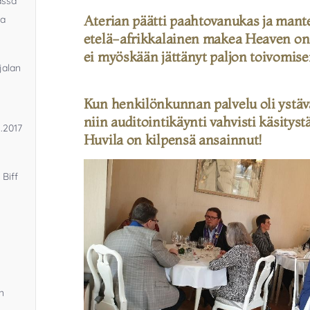
assa
Aterian päätti paahtovanukas ja mantel
la
etelä-afrikkalainen makea Heaven on 
ei myöskään jättänyt paljon toivomise
jalan
Kun henkilönkunnan palvelu oli ystäväl
niin auditointikäynti vahvisti käsity
5.2017
Huvila on kilpensä ansainnut!
 Biff
n