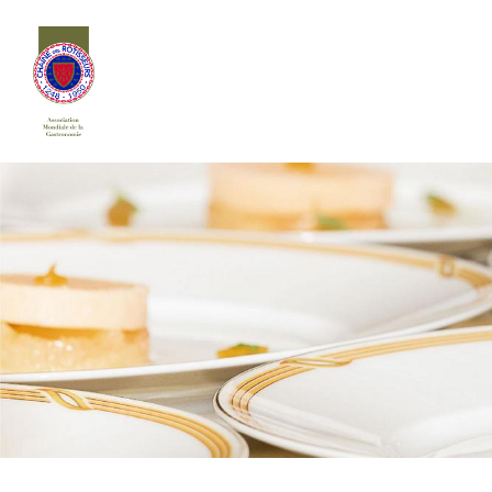
Siirry
sivun
sisältöön
Chaîne des Rôtisseurs Finlande ry