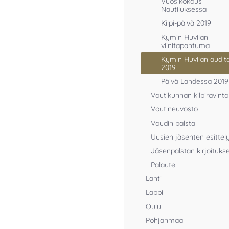
Vuosikokous
Nautiluksessa
Kilpi-päivä 2019
Kymin Huvilan
viinitapahtuma
Kymin Huvilan audito
2019
Päivä Lahdessa 2019
Voutikunnan kilpiravinto
Voutineuvosto
Voudin palsta
Uusien jäsenten esittel
Jäsenpalstan kirjoituks
Palaute
Lahti
Lappi
Oulu
Pohjanmaa