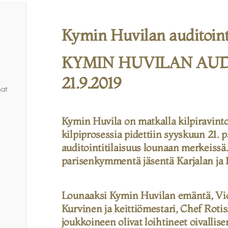
Kymin Huvilan auditoint
KYMIN HUVILAN AUD
21.9.2019
mat
Kymin Huvila on matkalla kilpiravint
kilpiprosessia pidettiin syyskuun 21. 
auditointitilaisuus lounaan merkeissä.
parisenkymmentä jäsentä Karjalan ja
Lounaaksi Kymin Huvilan emäntä, V
Kurvinen ja keittiömestari, Chef Rot
joukkoineen olivat loihtineet oivalli