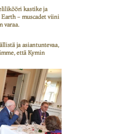
ilikööri kastike ja
Earth - muscadet viini
n varaa.
listä ja asiantuntevaa,
stämme, että Kymin