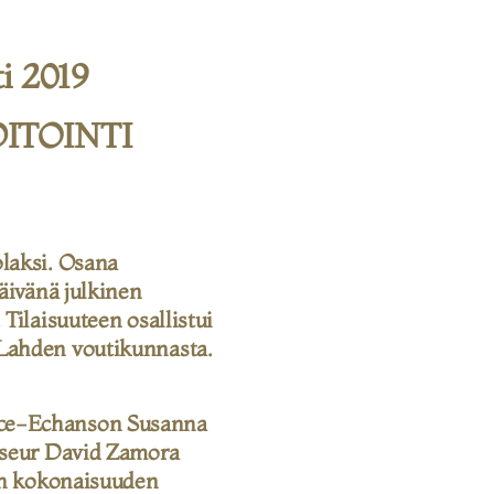
i 2019
ITOINTI
olaksi. Osana
päivänä julkinen
 Tilaisuuteen osallistui
 Lahden voutikunnasta.
ice-Echanson Susanna
isseur David Zamora
sen kokonaisuuden