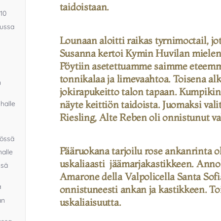
taidoistaan.
010
uussa
Lounaan aloitti raikas tyrnimoctail, 
Susanna kertoi Kymin Huvilan mielenki
Pöytiin asetettuamme saimme eteemme
tonnikalaa ja limevaahtoa. Toisena al
n
jokirapukeitto talon tapaan. Kumpiki
näyte keittiön taidoista. Juomaksi vali
halle
Riesling, Alte Reben oli onnistunut va
iössä
Pääruokana tarjoilu rose ankanrinta o
nalle
uskaliaasti jäämarjakastikkeen. Anno
ssä
Amarone della Valpolicella Santa Sofia
a
onnistuneesti ankan ja kastikkeen. To
an
uskaliaisuutta.