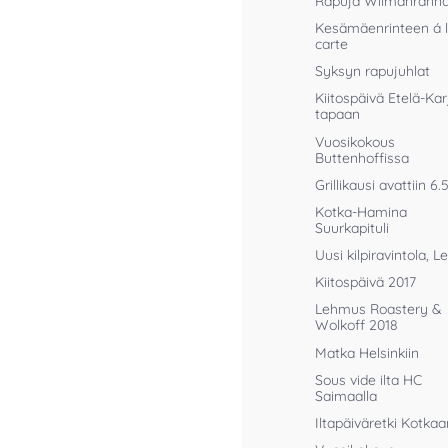
Rapuja Wilmanrann
Kesämäenrinteen á 
carte
Syksyn rapujuhlat
Kiitospäivä Etelä-Kar
tapaan
Vuosikokous
Buttenhoffissa
Grillikausi avattiin 6.
Kotka-Hamina
Suurkapituli
Uusi kilpiravintola, Le
Kiitospäivä 2017
Lehmus Roastery &
Wolkoff 2018
Matka Helsinkiin
Sous vide ilta HC
Saimaalla
Iltapäiväretki Kotkaa