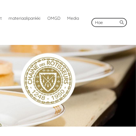
ut
materiaalipankki
OMGD
Media
Hak
Hae