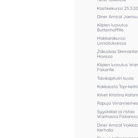
Kastikekurssi 25.3.2
Diner Amical Joens
Kilpien luovutus
Buttenhoffille
Makkarakurssi
Linnoituksessa
Zakuskaa Skinnarila
Hovissa
Kilpien luovutus Wan
Fiskarille
Talvikapitulin kuvia
Kokkausta Topi-keitt
Kilvet Kristina Katari
Rapuja Virrannieme
Syyskalaa ja ristaa
Wanhassa Fiskariss
Diner Amical Voikka
Kerholla