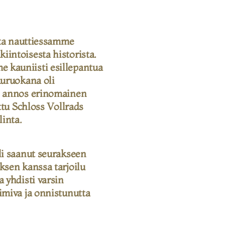
jota nauttiessamme
intoisesta historista.
 kauniisti esillepantua
kuruokana oli
n annos erinomainen
ttu Schloss Vollrads
linta.
li saanut seurakseen
ksen kanssa tarjoilu
 yhdisti varsin
imiva ja onnistunutta