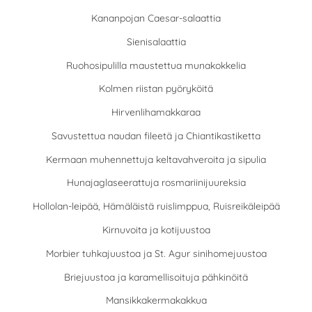
Kananpojan Caesar-salaattia
Sienisalaattia
Ruohosipulilla maustettua munakokkelia
Kolmen riistan pyöryköitä
Hirvenlihamakkaraa
Savustettua naudan fileetä ja Chiantikastiketta
Kermaan muhennettuja keltavahveroita ja sipulia
Hunajaglaseerattuja rosmariinijuureksia
Hollolan-leipää, Hämäläistä ruislimppua, Ruisreikäleipää
Kirnuvoita ja kotijuustoa
Morbier tuhkajuustoa ja St. Agur sinihomejuustoa
Briejuustoa ja karamellisoituja pähkinöitä
Mansikkakermakakkua