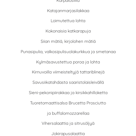
Karpalosilliä
Katajanmarjasilakkaa
Loimutettua lohta
Kokonaisia katkarapuja
Siian mätiä, kirjolohen mätiä
Punasipulia, valkosipulisuolakurkkua ja smetanaa
Kylmäsavustettua poroa ja lohta
Kirnuvoilla viimeisteltyjä tattariblinejä
Savusiikatahdasta saaristolaisleivällä
Sieni-pekonipiirakkaa ja kirsikkahilloketta
Tuoretomaattisalsa Brucetta Prosciutto
ja buffalomozzarellaa
Vihersalaattia ja sitrusöljyä
Jokirapusalaattia