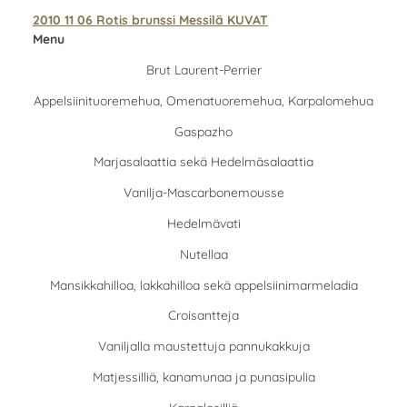
2010 11 06 Rotis brunssi Messilä KUVAT
Menu
Brut Laurent-Perrier
Appelsiinituoremehua, Omenatuoremehua, Karpalomehua
Gaspazho
Marjasalaattia sekä Hedelmäsalaattia
Vanilja-Mascarbonemousse
Hedelmävati
Nutellaa
Mansikkahilloa, lakkahilloa sekä appelsiinimarmeladia
Croisantteja
Vaniljalla maustettuja pannukakkuja
Matjessilliä, kanamunaa ja punasipulia