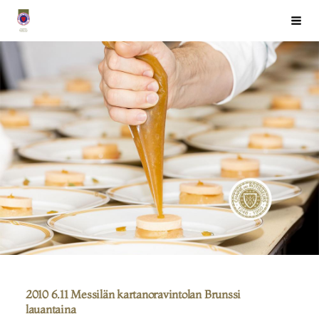
Siirry
Chaîne des Rôtisseurs Finlande ry
Haku
sivun
sisältöön
2010 6.11 Messilän kartanoravintolan Brunssi
lauantaina