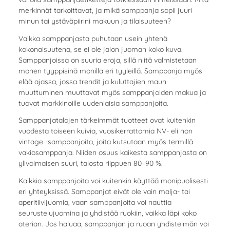
merkinnät tarkoittavat, ja mikä samppanja sopii juuri
minun tai ystäväpiirini makuun ja tilaisuuteen?
Vaikka samppanjasta puhutaan usein yhtenä
kokonaisuutena, se ei ole jalon juoman koko kuva.
Samppanjoissa on suuria eroja, sillä niitä valmistetaan
monen tyyppisinä monilla eri tyyleillä. Samppanja myös
elää ajassa, jossa trendit ja kuluttajien maun
muuttuminen muuttavat myös samppanjoiden makua ja
tuovat markkinoille uudenlaisia samppanjoita.
Samppanjatalojen tärkeimmät tuotteet ovat kuitenkin
vuodesta toiseen kuivia, vuosikerrattomia NV- eli non
vintage -samppanjoita, joita kutsutaan myös termillä
vakiosamppanja. Niiden osuus kaikesta samppanjasta on
ylivoimaisen suuri, talosta riippuen 80–90 %.
Kaikkia samppanjoita voi kuitenkin käyttää monipuolisesti
eri yhteyksissä. Samppanjat eivät ole vain malja- tai
aperitiivijuomia, vaan samppanjoita voi nauttia
seurustelujuomina ja yhdistää ruokiin, vaikka läpi koko
aterian. Jos haluaa, samppanjan ja ruoan yhdistelmän voi