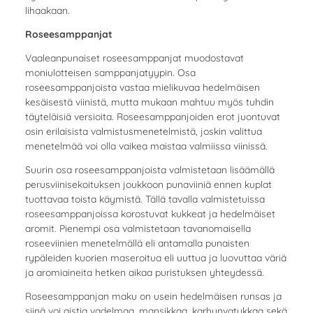
lihaakaan.
Roseesamppanjat
Vaaleanpunaiset roseesamppanjat muodostavat
moniulotteisen samppanjatyypin. Osa
roseesamppanjoista vastaa mielikuvaa hedelmäisen
kesäisestä viinistä, mutta mukaan mahtuu myös tuhdin
täyteläisiä versioita. Roseesamppanjoiden erot juontuvat
osin erilaisista valmistusmenetelmistä, joskin valittua
menetelmää voi olla vaikea maistaa valmiissa viinissä.
Suurin osa roseesamppanjoista valmistetaan lisäämällä
perusviinisekoituksen joukkoon punaviiniä ennen kuplat
tuottavaa toista käymistä. Tällä tavalla valmistetuissa
roseesamppanjoissa korostuvat kukkeat ja hedelmäiset
aromit. Pienempi osa valmistetaan tavanomaisella
roseeviinien menetelmällä eli antamalla punaisten
rypäleiden kuorien maseroitua eli uuttua ja luovuttaa väriä
ja aromiaineita hetken aikaa puristuksen yhteydessä.
Roseesamppanjan maku on usein hedelmäisen runsas ja
siinä voi aistia vadelmaa, mansikkaa, karhunvatukkaa sekä