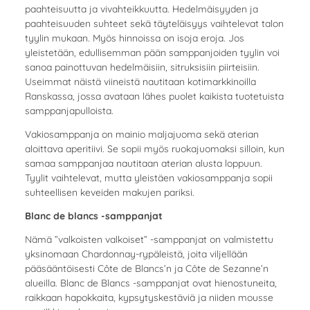
paahteisuutta ja vivahteikkuutta. Hedelmäisyyden ja
paahteisuuden suhteet sekä täyteläisyys vaihtelevat talon
tyylin mukaan. Myös hinnoissa on isoja eroja. Jos
yleistetään, edullisemman pään samppanjoiden tyylin voi
sanoa painottuvan hedelmäisiin, sitruksisiin piirteisiin.
Useimmat näistä viineistä nautitaan kotimarkkinoilla
Ranskassa, jossa avataan lähes puolet kaikista tuotetuista
samppanjapulloista.
Vakiosamppanja on mainio maljajuoma sekä aterian
aloittava aperitiivi. Se sopii myös ruokajuomaksi silloin, kun
samaa samppanjaa nautitaan aterian alusta loppuun.
Tyylit vaihtelevat, mutta yleistäen vakiosamppanja sopii
suhteellisen keveiden makujen pariksi.
Blanc de blancs -samppanjat
Nämä ”valkoisten valkoiset” -samppanjat on valmistettu
yksinomaan Chardonnay-rypäleistä, joita viljellään
pääsääntöisesti Côte de Blancs’n ja Côte de Sezanne’n
alueilla. Blanc de Blancs -samppanjat ovat hienostuneita,
raikkaan hapokkaita, kypsytyskestäviä ja niiden mousse