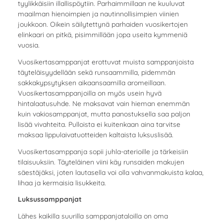
tyylikkäisiin illallispöytiin. Parhaimmillaan ne kuuluvat
maailman hienoimpien ja nautinnollisimpien viinien
joukkoon. Oikein säilytettynä parhaiden vuosikertojen
elinkaari on pitkä, pisimmillään jopa useita kymmeniä
vuosia.
Vuosikertasamppanjat erottuvat muista samppanjoista
täyteläisyydellään sekä runsaammilla, pidemmän
sakkakypsytyksen aikaansaamilla aromeillaan.
Vuosikertasamppanjoilla on myös usein hyvä
hintalaatusuhde. Ne maksavat vain hieman enemmän
kuin vakiosamppanjat, mutta panostuksella saa paljon
lisää vivahteita. Pulloista ei kuitenkaan aina tarvitse
maksaa lippulaivatuotteiden kaltaista luksuslisää.
Vuosikertasamppanja sopii juhla-aterioille ja tärkeisiin
tilaisuuksiin. Täyteläinen viini käy runsaiden makujen
säestäjäksi, joten lautasella voi olla vahvanmakuista kalaa,
lihaa ja kermaisia lisukkeita.
Luksussamppanjat
Lähes kaikilla suurilla samppanjataloilla on oma