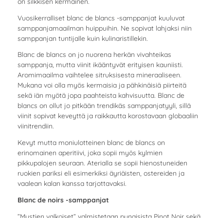
on silkkisen kermainen.
Vuosikerralliset blanc de blancs -samppanjat kuuluvat
samppanjamaailman huippuihin. Ne sopivat lahjaksi niin
samppanjan tuntijalle kuin kulinaristillekin.
Blanc de blancs on jo nuorena herkän vivahteikas
samppanja, mutta viinit ikääntyvät erityisen kauniisti.
Aromimaailma vaihtelee sitruksisesta mineraaliseen.
Mukana voi olla myös kermaisia ja pähkinäisiä piirteitä
sekä iän myötä jopa paahteista kahvisuutta. Blanc de
blancs on ollut jo pitkään trendikäs samppanjatyyli, sillä
viinit sopivat keveyttä ja raikkautta korostavaan globaaliin
viinitrendiin.
Kevyt mutta moniulotteinen blanc de blancs on
erinomainen aperitiivi, joka sopii myös kylmien
pikkupalojen seuraan. Aterialla se sopii hienostuneiden
ruokien pariksi eli esimerkiksi äyriäisten, ostereiden ja
vaalean kalan kanssa tarjottavaksi.
Blanc de noirs -samppanjat
”Mustien valkoiset” valmistetaan punaisista Pinot Noir sekä