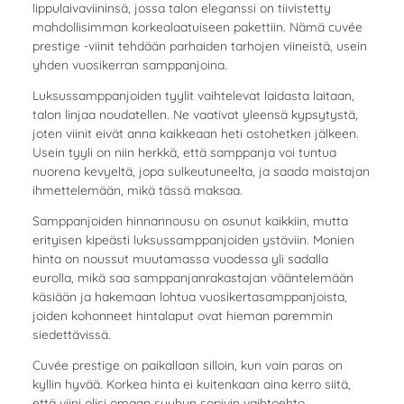
lippulaivaviininsä, jossa talon eleganssi on tiivistetty
mahdollisimman korkealaatuiseen pakettiin. Nämä cuvée
prestige -viinit tehdään parhaiden tarhojen viineistä, usein
yhden vuosikerran samppanjoina.
Luksussamppanjoiden tyylit vaihtelevat laidasta laitaan,
talon linjaa noudatellen. Ne vaativat yleensä kypsytystä,
joten viinit eivät anna kaikkeaan heti ostohetken jälkeen.
Usein tyyli on niin herkkä, että samppanja voi tuntua
nuorena kevyeltä, jopa sulkeutuneelta, ja saada maistajan
ihmettelemään, mikä tässä maksaa.
Samppanjoiden hinnannousu on osunut kaikkiin, mutta
erityisen kipeästi luksussamppanjoiden ystäviin. Monien
hinta on noussut muutamassa vuodessa yli sadalla
eurolla, mikä saa samppanjanrakastajan vääntelemään
käsiään ja hakemaan lohtua vuosikertasamppanjoista,
joiden kohonneet hintalaput ovat hieman paremmin
siedettävissä.
Cuvée prestige on paikallaan silloin, kun vain paras on
kyllin hyvää. Korkea hinta ei kuitenkaan aina kerro siitä,
että viini olisi omaan suuhun sopivin vaihtoehto.