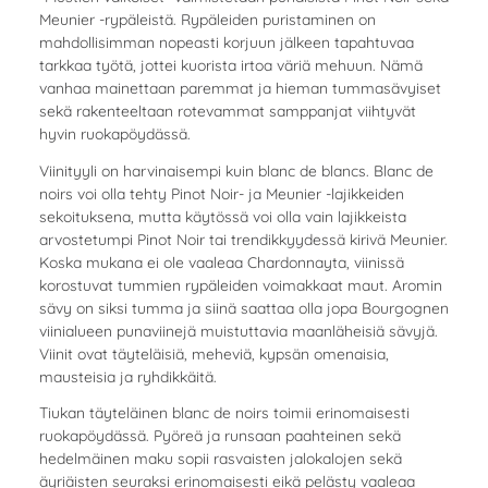
Meunier -rypäleistä. Rypäleiden puristaminen on
mahdollisimman nopeasti korjuun jälkeen tapahtuvaa
tarkkaa työtä, jottei kuorista irtoa väriä mehuun. Nämä
vanhaa mainettaan paremmat ja hieman tummasävyiset
sekä rakenteeltaan rotevammat samppanjat viihtyvät
hyvin ruokapöydässä.
Viinityyli on harvinaisempi kuin blanc de blancs. Blanc de
noirs voi olla tehty Pinot Noir- ja Meunier -lajikkeiden
sekoituksena, mutta käytössä voi olla vain lajikkeista
arvostetumpi Pinot Noir tai trendikkyydessä kirivä Meunier.
Koska mukana ei ole vaaleaa Chardonnayta, viinissä
korostuvat tummien rypäleiden voimakkaat maut. Aromin
sävy on siksi tumma ja siinä saattaa olla jopa Bourgognen
viinialueen punaviinejä muistuttavia maanläheisiä sävyjä.
Viinit ovat täyteläisiä, meheviä, kypsän omenaisia,
mausteisia ja ryhdikkäitä.
Tiukan täyteläinen blanc de noirs toimii erinomaisesti
ruokapöydässä. Pyöreä ja runsaan paahteinen sekä
hedelmäinen maku sopii rasvaisten jalokalojen sekä
äyriäisten seuraksi erinomaisesti eikä pelästy vaaleaa