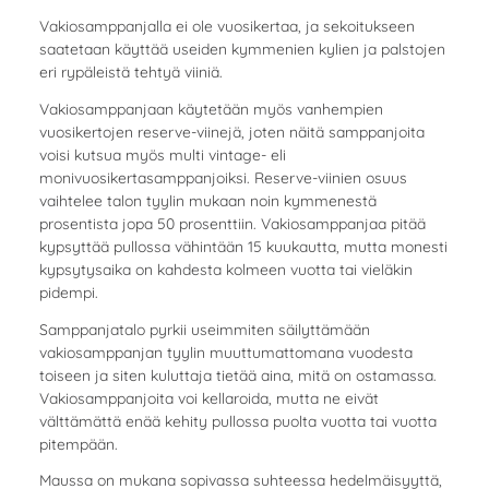
Vakiosamppanjalla ei ole vuosikertaa, ja sekoitukseen
saatetaan käyttää useiden kymmenien kylien ja palstojen
eri rypäleistä tehtyä viiniä.
Vakiosamppanjaan käytetään myös vanhempien
vuosikertojen reserve-viinejä, joten näitä samppanjoita
voisi kutsua myös multi vintage- eli
monivuosikertasamppanjoiksi. Reserve-viinien osuus
vaihtelee talon tyylin mukaan noin kymmenestä
prosentista jopa 50 prosenttiin. Vakiosamppanjaa pitää
kypsyttää pullossa vähintään 15 kuukautta, mutta monesti
kypsytysaika on kahdesta kolmeen vuotta tai vieläkin
pidempi.
Samppanjatalo pyrkii useimmiten säilyttämään
vakiosamppanjan tyylin muuttumattomana vuodesta
toiseen ja siten kuluttaja tietää aina, mitä on ostamassa.
Vakiosamppanjoita voi kellaroida, mutta ne eivät
välttämättä enää kehity pullossa puolta vuotta tai vuotta
pitempään.
Maussa on mukana sopivassa suhteessa hedelmäisyyttä,