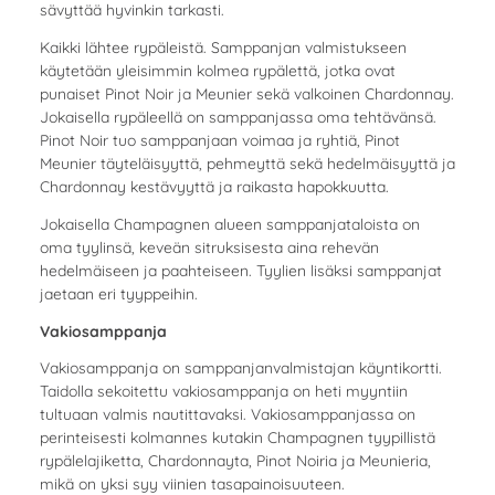
sävyttää hyvinkin tarkasti.
Kaikki lähtee rypäleistä. Samppanjan valmistukseen
käytetään yleisimmin kolmea rypälettä, jotka ovat
punaiset Pinot Noir ja Meunier sekä valkoinen Chardonnay.
Jokaisella rypäleellä on samppanjassa oma tehtävänsä.
Pinot Noir tuo samppanjaan voimaa ja ryhtiä, Pinot
Meunier täyteläisyyttä, pehmeyttä sekä hedelmäisyyttä ja
Chardonnay kestävyyttä ja raikasta hapokkuutta.
Jokaisella Champagnen alueen samppanjataloista on
oma tyylinsä, keveän sitruksisesta aina rehevän
hedelmäiseen ja paahteiseen. Tyylien lisäksi samppanjat
jaetaan eri tyyppeihin.
Vakiosamppanja
Vakiosamppanja on samppanjanvalmistajan käyntikortti.
Taidolla sekoitettu vakiosamppanja on heti myyntiin
tultuaan valmis nautittavaksi. Vakiosamppanjassa on
perinteisesti kolmannes kutakin Champagnen tyypillistä
rypälelajiketta, Chardonnayta, Pinot Noiria ja Meunieria,
mikä on yksi syy viinien tasapainoisuuteen.