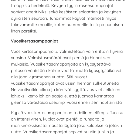
trooppisia hedelmiä. Kevyen tyylin roseesamppanjat
sopivat aperitiiviksi sekä kesäisten salaattien ja kevyiden
äyriäisten seuraan. Tuhdimmat käyvät mainiosti myös
tukevammille mauille, kuten hummerille tai jopa punaisen
lihan pareiksi.
Vuosikertasamppanjat
Vuosikertasamppanjoita valmistetaan vain erittäin hyvinä
vuosina. Valmistusmäärät ovat pieniä ja hinnat sen
mukaisia. Vuosikertasamppanjoita on kypsytettävä
pullossa vähintään kolme vuotta, mutta kypsytysaika voi
olla jopa kymmenen vuotta. Silti nuoret
vuosikertasamppanjat ovat usein hieman sulkeutuneita.
Ne vaativatkin aikaa ja kärsivällisyyttä. Jos viet sellaisen
lahjaksi, kerro lahjan saajalle, että juomaa kannattaa
yleensä varastoida useampi vuosi ennen sen nauttimista.
Kypsä vuosikertasamppanja on todellinen elämys. Tuoksu
on intensiivinen, kuplat ovat pieniä ja runsaita ja
monikerroksisesta mausta löytää joka kulauksella jotakin
uutta. Vuosikertasamppanjat sopivat suuriin juhliin ja