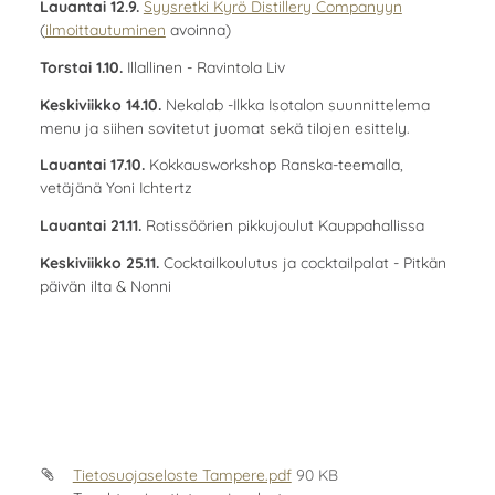
Lauantai 12.9.
Syysretki Kyrö Distillery Companyyn
(
ilmoittautuminen
avoinna)
Torstai 1.10.
Illallinen - Ravintola Liv
Keskiviikko 14.10.
Nekalab -Ilkka Isotalon suunnittelema
menu ja siihen sovitetut juomat sekä tilojen esittely.
Lauantai 17.10.
Kokkausworkshop Ranska-teemalla,
vetäjänä Yoni Ichtertz
Lauantai 21.11.
Rotissöörien pikkujoulut Kauppahallissa
Keskiviikko 25.11.
Cocktailkoulutus ja cocktailpalat - Pitkän
päivän ilta & Nonni
Tietosuojaseloste Tampere.pdf
90 KB