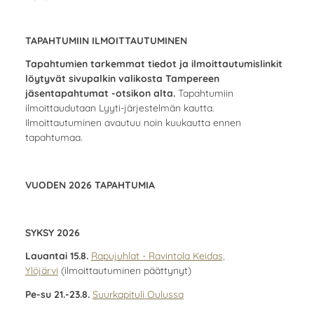
TAPAHTUMIIN ILMOITTAUTUMINEN
Tapahtumien tarkemmat tiedot ja ilmoittautumislinkit
löytyvät sivupalkin valikosta Tampereen
jäsentapahtumat -otsikon alta.
Tapahtumiin
ilmoittaudutaan Lyyti-järjestelmän kautta.
Ilmoittautuminen avautuu noin kuukautta ennen
tapahtumaa.
VUODEN 2026 TAPAHTUMIA
SYKSY 2026
Lauantai 15.8.
Rapujuhlat - Ravintola Keidas,
Ylöjärvi
(ilmoittautuminen päättynyt)
Pe-su 21.-23.8.
Suurkapituli Oulussa