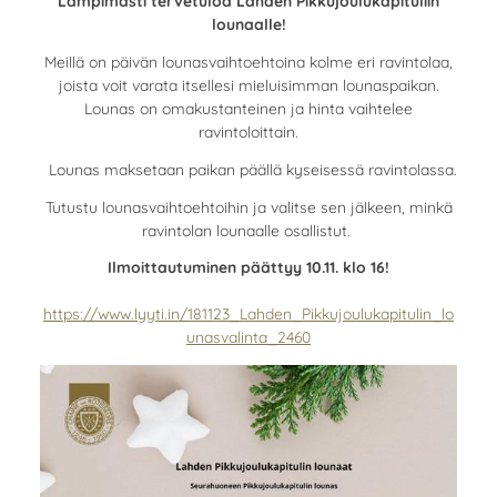
Lämpimästi tervetuloa Lahden Pikkujoulukapituliin
lounaalle!
Meillä on päivän lounasvaihtoehtoina kolme eri ravintolaa,
joista voit varata itsellesi mieluisimman lounaspaikan.
Lounas on omakustanteinen ja hinta vaihtelee
ravintoloittain.
Lounas maksetaan paikan päällä kyseisessä ravintolassa.
Tutustu lounasvaihtoehtoihin ja valitse sen jälkeen, minkä
ravintolan lounaalle osallistut.
Ilmoittautuminen päättyy 10.11. klo 16!
https://www.lyyti.in/181123_Lahden_Pikkujoulukapitulin_lo
unasvalinta_2460