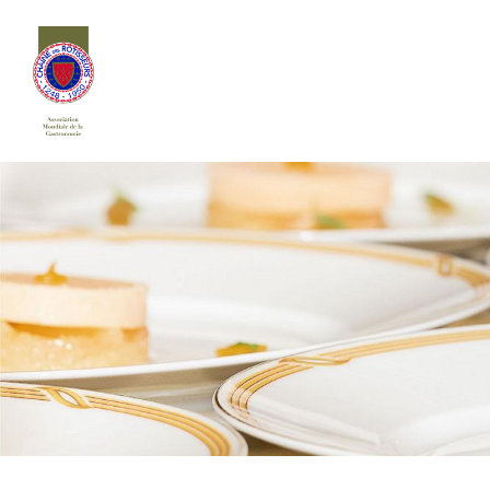
Siirry
sivun
sisältöön
Chaîne des Rôtisseurs Finlande ry