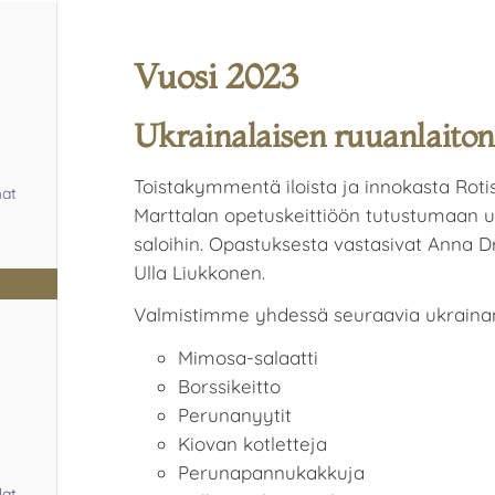
Vuosi 2023
Ukrainalaisen ruuanlaiton i
Toistakymmentä iloista ja innokasta Roti
mat
Marttalan opetuskeittiöön tutustumaan u
saloihin. Opastuksesta vastasivat Anna 
Ulla Liukkonen.
Valmistimme yhdessä seuraavia ukrainan
Mimosa-salaatti
Borssikeitto
Perunanyytit
Kiovan kotletteja
Perunapannukakkuja
lat