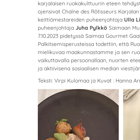
karjalaisen ruokakulttuurin eteen tehdys
ojensivat Chaîne des Rôtisseurs Karjalan 
keittiömestareiden puheenjohtaja
Ulla 
puheenjohtaja
Juha Pylkkö
Saimaan Mun
7.10.2023 pidetyssä Saimaa Gourmet Gaal
Palkitsemisperusteissa todettiin, että Ruot
mielikuvaa maakunnastamme ja sen ruok
vaikuttavalla persoonallaan, nuorten et
ja aktiivisena sosiaalisen median viestijä
Teksti: Virpi Kulomaa ja Kuvat : Hanna A