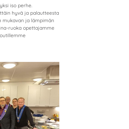
 yksi iso perhe.
ittäin hyvä ja palautteesta
ein mukavan ja lämpimän
ina-ruoka opettajamme
voutillemme