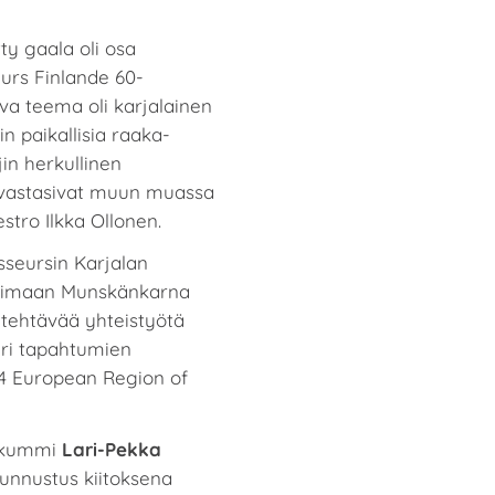
y gaala oli osa
eurs Finlande 60-
va teema oli karjalainen
in paikallisia raaka-
jin herkullinen
 vastasivat muun muassa
estro Ilkka Ollonen.
sseursin Karjalan
 Saimaan Munskänkarna
 tehtävää yhteistyötä
eri tapahtumien
4 European Region of
yskummi
Lari-Pekka
tunnustus kiitoksena