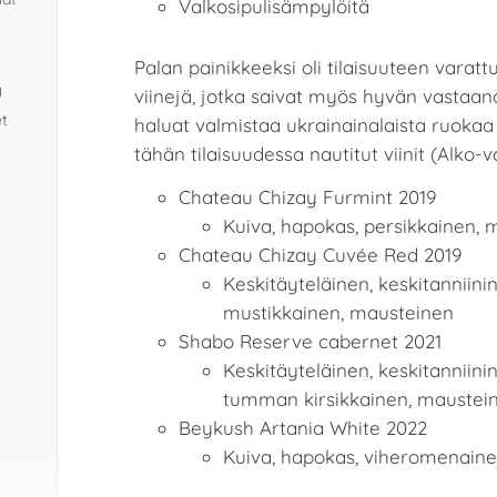
Valkosipulisämpylöitä
Palan painikkeeksi oli tilaisuuteen varat
y
viinejä, jotka saivat myös hyvän vastaanot
et
haluat valmistaa ukrainainalaista ruokaa 
tähän tilaisuudessa nautitut viinit (Alko-v
Chateau Chizay Furmint 2019
Kuiva, hapokas, persikkainen, 
Chateau Chizay Cuvée Red 2019
Keskitäyteläinen, keskitanniinin
mustikkainen, mausteinen
Shabo Reserve cabernet 2021
Keskitäyteläinen, keskitanniin
tumman kirsikkainen, maustei
Beykush Artania White 2022
Kuiva, hapokas, viheromenainen