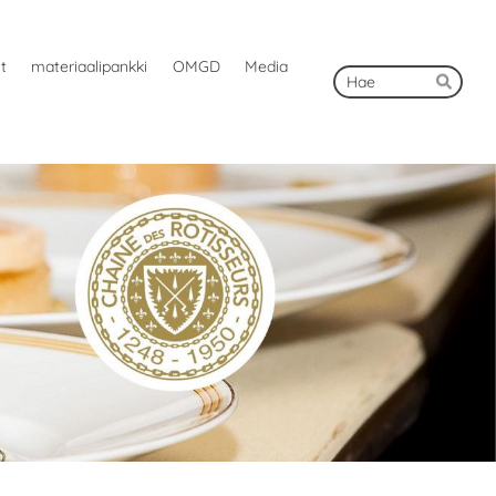
ut
materiaalipankki
OMGD
Media
Hak
Hae