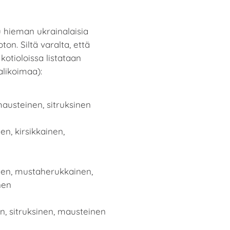
tu hieman ukrainalaisia
on. Siltä varalta, että
kotioloissa listataan
alikoimaa):
mausteinen, sitruksinen
en, kirsikkainen,
inen, mustaherukkainen,
nen
, sitruksinen, mausteinen