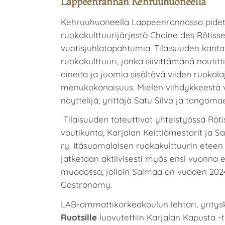
Lappeenrannan Kehruuhuoneella
Kehruuhuoneella Lappeenrannassa pidett
ruokakulttuurijärjestö Chaîne des Rôtiss
vuotisjuhlatapahtumia. Tilaisuuden kanta
ruokakulttuuri, jonka siivittämänä nautitti
aineita ja juomia sisältävä viiden ruokala
menukokonaisuus. Mielen viihdykkeestä
näyttelijä, yrittäjä Satu Silvo ja tangoma
Tilaisuuden toteuttivat yhteistyössä Rôti
voutikunta, Karjalan Keittiömestarit ja
ry. Itäsuomalaisen ruokakulttuurin eteen
jatketaan aktiivisesti myös ensi vuonna 
muodossa, jolloin Saimaa on vuoden 202
Gastronomy.
LAB-ammattikorkeakoulun lehtori, yrit
Ruotsille
luovutettiin Karjalan Kapusta -