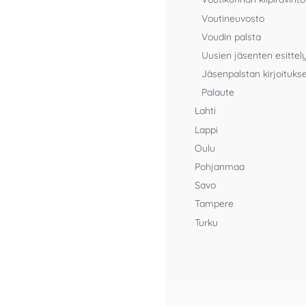
Voutineuvosto
Voudin palsta
Uusien jäsenten esittel
Jäsenpalstan kirjoituks
Palaute
Lahti
Lappi
Oulu
Pohjanmaa
Savo
Tampere
Turku