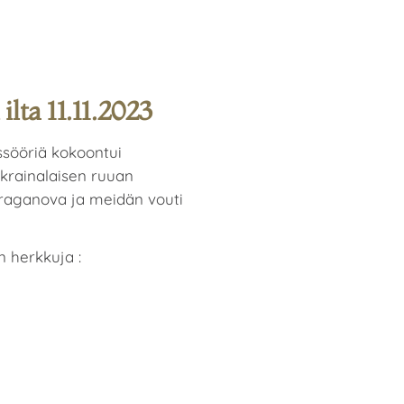
lta 11.11.2023
ssööriä kokoontui
krainalaisen ruuan
Draganova ja meidän vouti
 herkkuja :