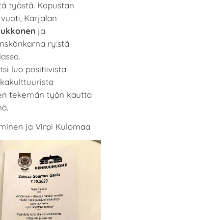
tä työstä. Kapustan
vuoti, Karjalan
Liukkonen
ja
skänkarna ry:stä
assa.
si luo positiivista
akulttuurista
een tekemän työn kautta
nä.
rminen ja Virpi Kulomaa