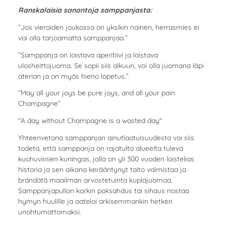
Ranskalaisia sanontoja samppanjasta:
”Jos vieraiden joukossa on yksikin nainen, herrasmies ei
voi olla tarjoamatta samppanjaa.”
”Samppanja on loistava aperitiivi ja loistava
ulosheittojuoma. Se sopii siis alkuun, voi olla juomana läpi
aterian ja on myös hieno lopetus.”
”May all your joys be pure joys, and all your pain
Champagne”
"A day without Champagne is a wasted day"
Yhteenvetona samppanjan ainutlaatuisuudesta voi siis
todeta, että samppanja on rajatulta alueelta tuleva
kuohuviinien kuningas, jolla on yli 300 vuoden loistelias
historia ja sen aikana kerääntynyt taito valmistaa ja
brändätä maailman arvostetuinta kuplajuomaa.
Samppanjapullon korkin poksahdus tai sihaus nostaa
hymyn huulille ja aateloi arkisemmankin hetken
unohtumattomaksi.