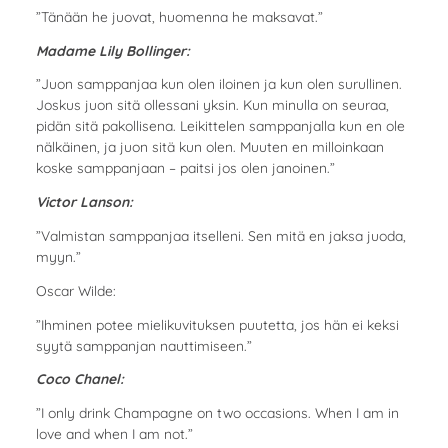
”Tänään he juovat, huomenna he maksavat.”
Madame Lily Bollinger:
”Juon samppanjaa kun olen iloinen ja kun olen surullinen.
Joskus juon sitä ollessani yksin. Kun minulla on seuraa,
pidän sitä pakollisena. Leikittelen samppanjalla kun en ole
nälkäinen, ja juon sitä kun olen. Muuten en milloinkaan
koske samppanjaan – paitsi jos olen janoinen.”
Victor Lanson:
”Valmistan samppanjaa itselleni. Sen mitä en jaksa juoda,
myyn.”
Oscar Wilde:
”Ihminen potee mielikuvituksen puutetta, jos hän ei keksi
syytä samppanjan nauttimiseen.”
Coco Chanel:
”I only drink Champagne on two occasions. When I am in
love and when I am not.”