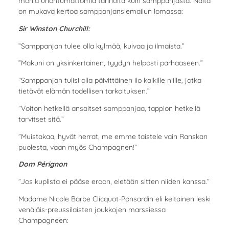
monia unohtumattomia tarinoita kuin samppanjasta. Näitä
on mukava kertoa samppanjansiemailun lomassa:
Sir Winston Churchill:
”Samppanjan tulee olla kylmää, kuivaa ja ilmaista.”
”Makuni on yksinkertainen, tyydyn helposti parhaaseen.”
”Samppanjan tulisi olla päivittäinen ilo kaikille niille, jotka
tietävät elämän todellisen tarkoituksen.”
”Voiton hetkellä ansaitset samppanjaa, tappion hetkellä
tarvitset sitä.”
”Muistakaa, hyvät herrat, me emme taistele vain Ranskan
puolesta, vaan myös Champagnen!”
Dom Pérignon
”Jos kuplista ei pääse eroon, eletään sitten niiden kanssa.”
Madame Nicole Barbe Clicquot-Ponsardin eli keltainen leski
venäläis-preussilaisten joukkojen marssiessa
Champagneen: