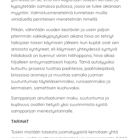
kypsytetään samassa pullossa, jossa se tulee aikanaan
myyntiin. Valmistusmenetelmä tunnetaan muilla
viinialueilla perinteisen menetelmän nimellä.
Pitkän, vähintään vuoden kestävän ja usein paljon
pitemmän sakkakypsytyksen aikana hiiva on tehnyt
taikojaan toisen käymisen jälkeen: kun kuplat ovat sen
ansiosta syntyneet, eli käymisen yhteydessä syntyvä
hiilidioksidi on liuennut viiniin hiilihappona, hiiva alkaa
hiljalleen entsymaattisesti hajota. Tämä autolyysiksi
kutsuttu prosessi tuottaa paahteisia, paahtoleipäisiä,
briossisia aromeja ja muuttaa samalla juoman
suutuntumaa täyteläisemmäksi, runsaammaksi ja
kermaisen, samettisen kuohuvaksi.
Samppanjan ainutlaatuinen maku, suutuntuma ja
kuplivuus ovatkin tietysti yksi suurimmista syistä
samppanjan menestystarinalle.
TARINAT
Tuskin mistään toisesta juomatyypistä kerrotaan yhtä