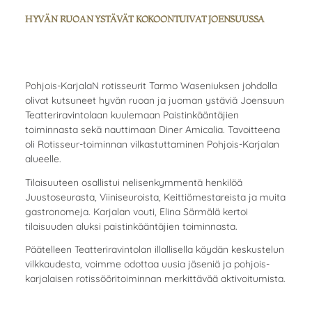
HYVÄN RUOAN YSTÄVÄT KOKOONTUIVAT JOENSUUSSA
Pohjois-KarjalaN rotisseurit Tarmo Waseniuksen johdolla
olivat kutsuneet hyvän ruoan ja juoman ystäviä Joensuun
Teatteriravintolaan kuulemaan Paistinkääntäjien
toiminnasta sekä nauttimaan Diner Amicalia. Tavoitteena
oli Rotisseur-toiminnan vilkastuttaminen Pohjois-Karjalan
alueelle.
Tilaisuuteen osallistui nelisenkymmentä henkilöä
Juustoseurasta, Viiniseuroista, Keittiömestareista ja muita
gastronomeja. Karjalan vouti, Elina Särmälä kertoi
tilaisuuden aluksi paistinkääntäjien toiminnasta.
Päätelleen Teatteriravintolan illallisella käydän keskustelun
vilkkaudesta, voimme odottaa uusia jäseniä ja pohjois-
karjalaisen rotissööritoiminnan merkittävää aktivoitumista.