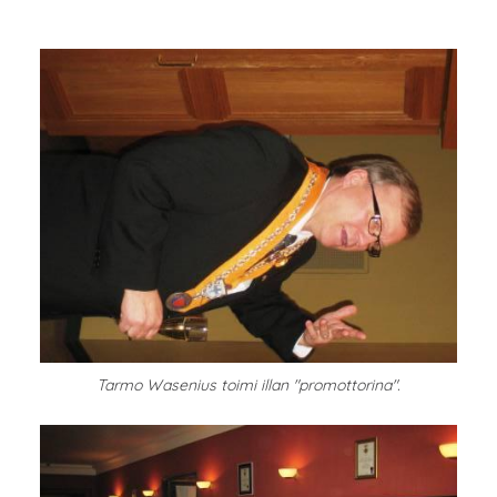
Tarmo Wasenius toimi illan "promottorina".