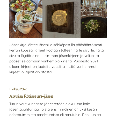
Jäsenkirje lähtee jäsenille sähköpostilla pääsääntöisesti
kerran kuussa. Kirjeet kootaan talteen näille sivuille. Tältä
sivulta löydät aina uusimman jäsenkirjeen ja valikosta
pääset selaamaan vanhempia kirjeitä. Vuodesta 2021
alkaen kirjeet on jaoteltu vuosittain, sitä vanhemmat
kirjeet löytyvät arkistosta.
Elokuu 2026
Arvoisa Rôtisseurs-jäsen
Turun voutikunnassa järjestetään elokuussa kaksi
jäsentapahtumaa, joista ensimmäinen on yksi kesän
odotetuimmista tapahtumista eli rapujuhla. Rapujuhlaa