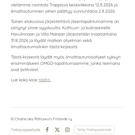
vietämme ravintola Trappissa keskiviikkona 12.8.2026 ja
ilmoittautuminen siihen päättyy sunnuntaina 2.8.2026.
Toinen elokuussa järjestettävä jäsentapahtumamme on
siirtynyt sinne syyskuulta. Kulttuuri- ja kulinaariretki
Havulinnaan ja Villa Mairean järjestetään maanantaina
31.8.2026 ja löydät matkan ohjelman sekä
ilmoittautumislinkin tästä kirjeestä.
Tästä kirjeestä löydät myös ilmoittautumisohjeet syksyn
ensimmäiseen OMGD-tapahtumaamme, jonka teemana
ovat brittiviinit.
Lue koko kirje
täältä.
©
Chaîne des Rôtisseurs Finlande ry
Tietosuojaseloste
Tehty Yhdistysavaimella
Facebook
X
Instagram