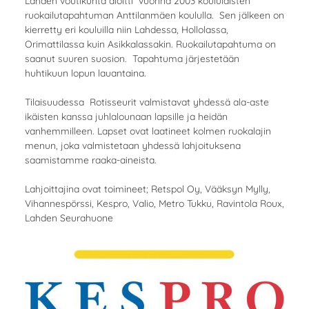
Lahden voutikunta aloitti vuonna 2003 koululaisten
ruokailutapahtuman Anttilanmäen koululla. Sen jälkeen on
kierretty eri kouluilla niin Lahdessa, Hollolassa,
Orimattilassa kuin Asikkalassakin. Ruokailutapahtuma on
saanut suuren suosion. Tapahtuma järjestetään
huhtikuun lopun lauantaina.
Tilaisuudessa Rotisseurit valmistavat yhdessä ala-aste
ikäisten kanssa juhlalounaan lapsille ja heidän
vanhemmilleen. Lapset ovat laatineet kolmen ruokalajin
menun, joka valmistetaan yhdessä lahjoituksena
saamistamme raaka-aineista.
Lahjoittajina ovat toimineet; Retspol Oy, Vääksyn Mylly,
Vihannespörssi, Kespro, Valio, Metro Tukku, Ravintola Roux,
Lahden Seurahuone