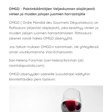
OMGD - Paistinkääntäjien Veljeskunnan alajärjestö
viinien ja muiden jalojen juomien harrastajille
OMGD ( Ordre Mondial des Gourmets Dégustateurs) on
Rotîsseurs-järjestön alajärjestö, joka keskittyy viinien ja
muiden jalojen juomien harrastamiseen. Rôtisseurs-
jäsenet voivat hakea OMGD jäsenyyttä.
Jos haluat mukaan OMGD:n toimintaan, ole yhteydessä
oman voutikuntamme Vice-Echansoniin
Sari-Helena Forsman (sari-helena.forsman (at)
ravintolapuistola.com)
OMGD-jäsenyyden saaneille luovutetaan käätyihin
kiinnitettäväksi pieni tastevin.