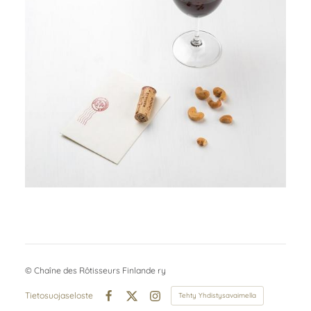
©
Chaîne des Rôtisseurs Finlande ry
Tietosuojaseloste
Tehty Yhdistysavaimella
Facebook
X
Instagram