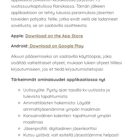
vuotissuurkapitulissa Ranskassa. Tämän jälkeen
applikaatioon on tehty lukuisia parannuksia jäsenten
toiveiden pohjalta. Niille, jotka eivät vielä ole ladanneet
sovellusta, se on saatavilla osoitteesta:
Apple:
Download on the App Store
Android:
Download on Google Play
Alkuun pääsemiseksi on saatavilla käyttöopas, joka
sisältää vaiheittaiset ohjeet, mukaan lukien ohjeet tilillesi
kirjautumiseen, jos et tiedä kirjautumistietojasi:
Tärkeimmät ominaisuudet applikaatiossa nyt
Uutissyöte: Pysty ajan tasalla kv-uutisista ja
tulevista tapahtumista
Ammattilaisten hakemisto: Löydät
ammattijäseniämme ympäri maailman
Kansainvälinen kalenteri: tapahtumat ympäri
maailmaa
Jäsenprofiili: digitaalinen jäsenkorttisi
Kutsu ystävä: voit esitellä järjestöämme helposti