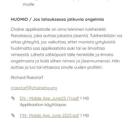
muille
HUOMIO / Jos latauksessa jatkuvia ongelmia
Chaîne applikaatiolle on oma tekninen tukihenkilö
Ranskassa, joka auttaa jokaista jäsentä. Tukihenkilöön voi
ottaa yhteyttä, jos vaikuttaa, ettet monista yrityksistä
huolimatta saa applikaatiota auki tai se ilmoittaa
virheestä. Lähetä sähköposti tälle henkilölle ja ilmoita
ongelmasta ja lisää siihen nimesi ja jäsennumerosi. Hän
auttaa ja luo tarvittaessa sinulle uuden profiilin:
Richard Roestorf
rroestorf@chainehq.org
EN - Mobile App June25 (1).pdf
1 MB
Applikaation käyttöopas
FIN- Mobile App June 2025.pdf
1 MB