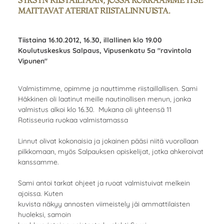
SYKSYN RIISTAILTAAN, JOSSA KOKKAAMME ITSE
MAITTAVAT ATERIAT RIISTALINNUISTA.
Tiistaina 16.10.2012, 16.30, illallinen klo 19.00
Koulutuskeskus Salpaus, Vipusenkatu 5a "ravintola
Vipunen"
Valmistimme, opimme ja nauttimme riistaillallisen. Sami
Häkkinen oli laatinut meille nautinollisen menun, jonka
valmistus alkoi klo 16.30. Mukana oli yhteensä 11
Rotisseuria ruokaa valmistamassa
Linnut olivat kokonaisia ja jokainen pääsi niitä vuorollaan
pilkkomaan, myös Salpauksen opiskelijat, jotka ahkeroivat
kanssamme.
Sami antoi tarkat ohjeet ja ruoat valmistuivat melkein
ajoissa. Kuten
kuvista näkyy annosten viimeistely jäi ammattilaisten
huoleksi, samoin