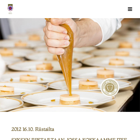
Siirry
Chaîne des Rôtisseurs Finlande ry
Haku
sivun
sisältöön
2012 16.10. Riistailta