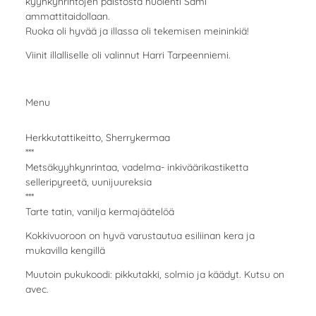
kyyhkynrintojen paistosta huolehti Sami
ammattitaidollaan.
Ruoka oli hyvää ja illassa oli tekemisen meininkiä!
Viinit illalliselle oli valinnut Harri Tarpeenniemi.
Menu
Herkkutattikeitto, Sherrykermaa
***
Metsäkyyhkynrintaa, vadelma- inkiväärikastiketta
selleripyreetä, uunijuureksia
***
Tarte tatin, vanilja kermajäätelöä
Kokkivuoroon on hyvä varustautua esiliinan kera ja
mukavilla kengillä
Muutoin pukukoodi: pikkutakki, solmio ja käädyt. Kutsu on
avec.