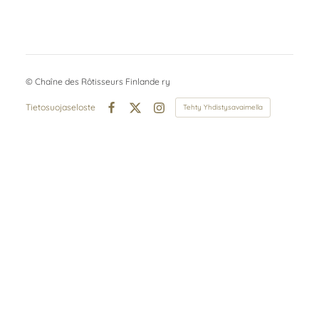
©
Chaîne des Rôtisseurs Finlande ry
Tietosuojaseloste
Tehty Yhdistysavaimella
Facebook
X
Instagram