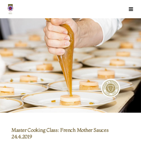
Siirry
Chaîne des Rôtisseurs Finlande ry
Haku
sivun
sisältöön
Master Cooking Class: French Mother Sauces
24.4.2019