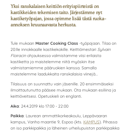
Yksi ranskalaisen keittiön erityispiirteistä on
kastikkeiden tekemisen taito. Järjestämme nyt
kastiketyöpajan, jossa opimme lisää tästä ruoka-
annoksen kruunaavasta herkusta.
Tule mukaan
Master Cooking Class
-työpajaan. Tilaa on
20:lle innokkaalle kastikekokille. Keittiömestari
Sylvain
Floiracin
ohjauksessa valmistamme viisi erilaista
kastiketta ja maistelemme niitä myöskin itse
valmistamiemme pääruokien kanssa. Samalla
maistelemme laadukkaita ranskalaisia viinejä...
Tilaisuus on suunnattu vain jäsenille. 20 ensimmäiseksi
ilmoittautunutta pääsee mukaan. Ota mukaan esiliina ja
keittiöveitsesi. Opetuskieli on englanti.
Aika
: 24.4.2019 klo 17:00 - 22:00
Paikka
: Laurean ammattikorkeakoulu, Leppävaaran
kampus, Vanha maantie 9, Espoo (kts.
KAMPUS
). Pihassa
on iso parkkipaikka ja läheinen urheilupuiston parkkipaikka