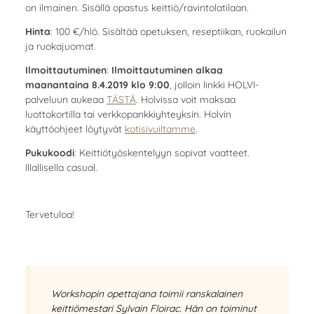
on ilmainen. Sisällä opastus keittiö/ravintolatilaan.
Hinta
: 100 €/hlö. Sisältää opetuksen, reseptiikan, ruokailun
ja ruokajuomat.
Ilmoittautuminen
:
Ilmoittautuminen alkaa
maanantaina 8.4.2019 klo 9:00
, jolloin linkki HOLVI-
palveluun aukeaa
TÄSTÄ
. Holvissa voit maksaa
luottokortilla tai verkkopankkiyhteyksin. Holvin
käyttöohjeet löytyvät
kotisivuiltamme
.
Pukukoodi
: Keittiötyöskentelyyn sopivat vaatteet.
Illallisella casual.
Tervetuloa!
Workshopin opettajana toimii ranskalainen
keittiömestari
Sylvain Floirac
. Hän on toiminut