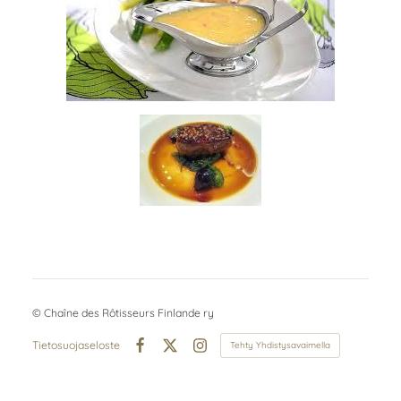
©
Chaîne des Rôtisseurs Finlande ry
Tietosuojaseloste
Tehty Yhdistysavaimella
Facebook
X
Instagram