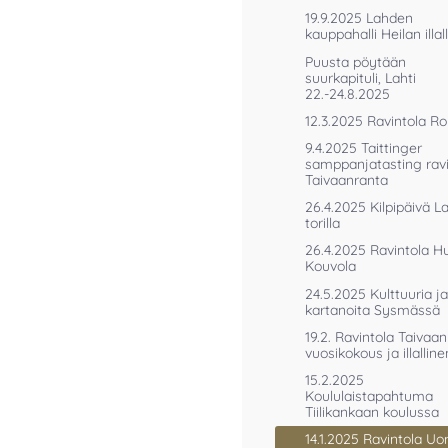
19.9.2025 Lahden
kauppahalli Heilan illal
Puusta pöytään
suurkapituli, Lahti
22.-24.8.2025
12.3.2025 Ravintola R
9.4.2025 Taittinger
samppanjatasting ravi
Taivaanranta
26.4.2025 Kilpipäivä 
torilla
26.4.2025 Ravintola Huv
Kouvola
24.5.2025 Kulttuuria ja
kartanoita Sysmässä
19.2. Ravintola Taivaa
vuosikokous ja illalline
15.2.2025
Koululaistapahtuma
Tiilikankaan koulussa
14.1.2025 Ravintola U