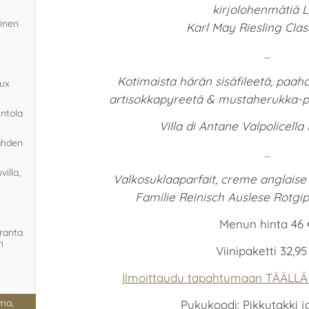
kirjolohenmätiä 
linen
Karl May Riesling Class
...
Kotimaista härän sisäfileetä, paahd
oux
artisokkapyreetä & mustaherukka-pu
ntola
Villa di Antane Valpolicella 
Lahden
...
illa,
Valkosuklaaparfait, creme anglais
Familie Reinisch Auslese Rotgipl
Menun hinta 46 
nranta
n
Viinipaketti 32,95
Ilmoittaudu tapahtumaan TÄÄLLÄ 
oma,
Pukukoodi: Pikkutakki j