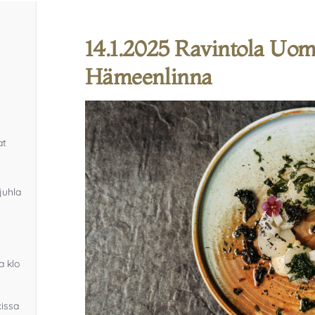
14.1.2025 Ravintola Uom
Hämeenlinna
at
juhla
a klo
xissa