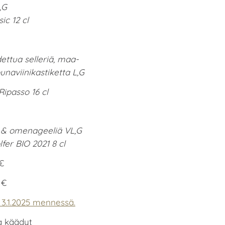
L,G
ic 12 cl
ettua selleriä, maa-
naviinikastiketta L,G
Ripasso 16 cl
e & omenageeliä VL,G
fer BIO 2021 8 cl
€
 €
3.1.2025 mennessä.
a käädyt