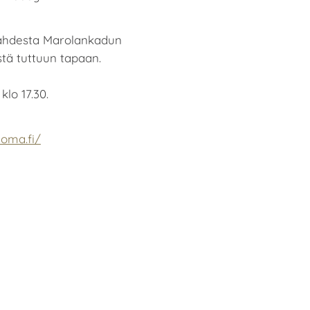
ahdesta Marolankadun
stä tuttuun tapaan.
klo 17.30.
uoma.fi/