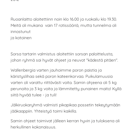
Ruoanlaitto aloitettiinn noin klo 16.00 ja ruokailu klo 19.30.
Meitä oli mukana vain 17 rotissööriä, mutta tunnelma oli
innostunut
ja kotoinen
Sorsa tartarin valmistus aloitettiin sorsan paloittelusta,
johon ryhmä sai hyvät ohjeet ja neuvot "kädestä pitäen".
Wallenbergia varten jauhoimme poron paistia ja
käristyslihaa sekä poron kateenkorvaa. Puikulamuusia
varten oli varattu riittävästi voita. Samin ohjeena oli 5 kg
perunoita ja 3 kg voita ja lämmitetty punainen maito! Kyllä
siitä hyvää tulee - ja tuli!
Jälkiruokaryhmä valmisti pikapikaa possetin tekeytymään
jääkaappiin. Yhteistyö toimi kaikilla.
Samin ohjeet toimivat jälleen kerran hyvin ja tuloksena oli
herkullinen kokonaisuus.