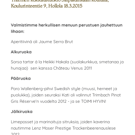
Koulurinteentie 9, Hollola 18.3.2015
Valmistimme herkullisen menuun perustuen jauhettuun
lihaan:
Aperitiivinä oli Jaume Serra Brut
Alkuruoka
Sorsa tartar á la Heikki Hakala (suolakurkkua, smetanaa ja
hunajaa) sen kanssa Château Venus 2011
Pääruoka
Poro Wallenberg-pihvi Swedish style (muusi, herneet ja
puolukka), joiden seuraksi Kati oli valinnut Trimbach Pinot
Gris Réserve'n vuodelta 2012 - ja se TOIMI HYVIN!
Jälkiruoka
Limeposset ja marinoituja sitruksia, joiden kaverina
nautimme Lenz Moser Prestige Trockenbeerenauslese
2012