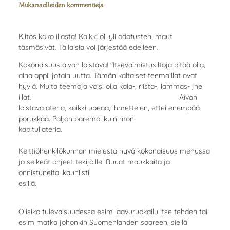
Mukanaolleiden kommentteja
Kiitos koko illasta! Kaikki oli yli odotusten, maut
täsmäsivät. Tällaisia voi järjestää edelleen.
Kokonaisuus aivan loistava! "Itsevalmistusiltoja pitää olla,
aina oppii jotain uutta. Tämän kaltaiset teemaillat ovat
hyviä. Muita teemoja voisi olla kala-, riista-, lammas- jne
illat. Aivan
loistava ateria, kaikki upeaa, ihmettelen, ettei enempää
porukkaa. Paljon paremoi kuin moni
kapituliateria.
Keittiöhenkilökunnan mielestä hyvä kokonaisuus menussa
ja selkeät ohjeet tekijöille. Ruuat maukkaita ja
onnistuneita, kauniisti
esillä.
Olisiko tulevaisuudessa esim laavuruokailu itse tehden tai
esim matka johonkin Suomenlahden saareen, siellä