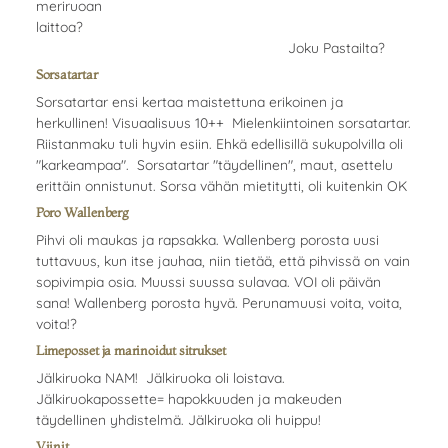
meriruoan
laittoa?
Joku Pastailta?
Sorsatartar
Sorsatartar ensi kertaa maistettuna erikoinen ja
herkullinen! Visuaalisuus 10++ Mielenkiintoinen sorsatartar.
Riistanmaku tuli hyvin esiin. Ehkä edellisillä sukupolvilla oli
"karkeampaa". Sorsatartar "täydellinen", maut, asettelu
erittäin onnistunut. Sorsa vähän mietitytti, oli kuitenkin OK
Poro Wallenberg
Pihvi oli maukas ja rapsakka. Wallenberg porosta uusi
tuttavuus, kun itse jauhaa, niin tietää, että pihvissä on vain
sopivimpia osia. Muussi suussa sulavaa. VOI oli päivän
sana! Wallenberg porosta hyvä. Perunamuusi voita, voita,
voita!?
Limeposset ja marinoidut sitrukset
Jälkiruoka NAM! Jälkiruoka oli loistava.
Jälkiruokapossette= hapokkuuden ja makeuden
täydellinen yhdistelmä. Jälkiruoka oli huippu!
Viinit