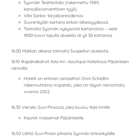
Sysmän Teatteritalo (rakennettu 1989,
kansallisromanttinen tyyli).
Villa Sarkia -kirjailijaresidenssi.
Suurenkylän kartano kirkon läheisyydessä.
Tarinoita Sysmän nykyisistä kartanoista – vielä
1800-luvun lopulla alueella oli yli 30 kartanoa.
16.00 Matkan aikana tarinoita Suopellon alueesta.
16.10 Iltapäiväkahvit Ilola Inn -boutique-hotellissa Päijänteen
rannalla
Hotelli on entinen senaattori Onni Schildtin
rakennuttama majatalo, joka on täysin remontoitu
vuonna 2022.
16.30 Vierailu Suvi-Pinxissä, joka kuuluu Ilola Innille
Kauniit maisemat Päijänteelle.
16.50 Lähtö Suvi-Pinxin pihasta Sysmän kirkonkylälle.