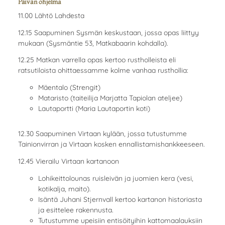
Päivän ohjelma
11.00 Lähtö Lahdesta
12.15 Saapuminen Sysmän keskustaan, jossa opas liittyy
mukaan (Sysmäntie 53, Matkabaarin kohdalla).
12.25 Matkan varrella opas kertoo rustholleista eli
ratsutiloista ohittaessamme kolme vanhaa rusthollia:
Mäentalo (Strengit)
Mataristo (taiteilija Marjatta Tapiolan ateljee)
Lautaportti (Maria Lautaportin koti)
12.30 Saapuminen Virtaan kylään, jossa tutustumme
Tainionvirran ja Virtaan kosken ennallistamishankkeeseen.
12.45 Vierailu Virtaan kartanoon
Lohikeittolounas ruisleivän ja juomien kera (vesi,
kotikalja, maito).
Isäntä Juhani Stjernvall kertoo kartanon historiasta
ja esittelee rakennusta.
Tutustumme upeisiin entisöityihin kattomaalauksiin