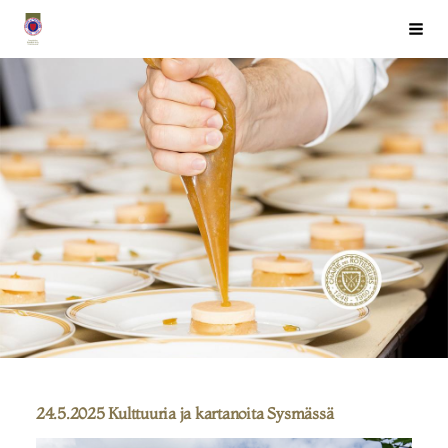
Siirry
Chaîne des Rôtisseurs Finlande ry
Haku
sivun
sisältöön
24.5.2025 Kulttuuria ja kartanoita Sysmässä