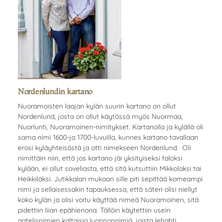
Nordenlundin kartano
Nuoramoisten laajan kylän suurin kartano on ollut
Nordenlund, josta on ollut käytössä myös Nuormaa,
Nuorlunti, Nuoramoinen-nimitykset. Kartanolla ja kylällä oli
sama nimi 1600-ja 1700-luvuilla, kunnes kartano tavallaan
erosi kyläyhteisöstä ja otti nimekseen Nordenlund. Oli
nimittäin niin, että jos kartano jäi yksityiseksi taloksi
kylään, ei ollut soveliasta, että sitä kutsuttiin Mikkolaksi tai
Heikkiläksi. Jutikkalan mukaan sille piti sepittää komeampi
nimi ja sellaisessakin tapauksessa, että säteri olisi niellyt
koko kylän ja olisi voitu käyttää nimeä Nuoramoinen, sitä
pidettiin liian epähienona. Tällöin käytettiin usein
aatelisnimien kaltaisia luonnonnimiä, joista lehahti