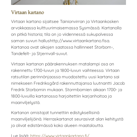
Virtaan kartano
Virtaan kartano sijaitsee Tainionvirran ja Virtaankosken
arvokkaassa kulttuurimaisemassa Sysmässä. Kartanolla
on pitkä historia; tila on jo viidennessä sukupolvessa
saman suvun hallushttp://www.virtaankartano.fisa.
Kartanoa ovat aikojen saatossa hallinneet Storbom-,
Tandefelt- ja Stjernvall-suvut.
Virtaan kartanon päärakennuksen matalampi osa on
rakennettu 1700-luvun ja 1800-luvun vaihteessa. Virtaan
ratsutilan perinnönjaossa muodostettu uusi kartano sai
nimekseen Fredriksgård rakennuttajansa luutnantti Jacob
Fredrik Storbomin mukaan. Stormbomien aikaan 1700- ja
1800-luvuilla kartanossa harjoitettiin karjanhoitoa ja
maanviljelystä.
Kartanon omistajat tunnettiin edistyksellisinä
maanviljelijöinä. Herraskartanot seurasivat alan kehitystä
ja olivat edistämässä koko alueen maataloutta.
Lue lisää:
https://www.virtaankartano.fi/