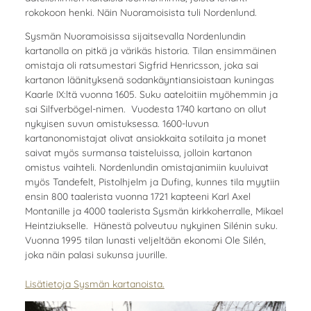
rokokoon henki. Näin Nuoramoisista tuli Nordenlund.
Sysmän Nuoramoisissa sijaitsevalla Nordenlundin
kartanolla on pitkä ja värikäs historia. Tilan ensimmäinen
omistaja oli ratsumestari Sigfrid Henricsson, joka sai
kartanon läänityksenä sodankäyntiansioistaan kuningas
Kaarle IX:ltä vuonna 1605. Suku aateloitiin myöhemmin ja
sai Silfverbögel-nimen. Vuodesta 1740 kartano on ollut
nykyisen suvun omistuksessa. 1600-luvun
kartanonomistajat olivat ansiokkaita sotilaita ja monet
saivat myös surmansa taisteluissa, jolloin kartanon
omistus vaihteli. Nordenlundin omistajanimiin kuuluivat
myös Tandefelt, Pistolhjelm ja Dufing, kunnes tila myytiin
ensin 800 taalerista vuonna 1721 kapteeni Karl Axel
Montanille ja 4000 taalerista Sysmän kirkkoherralle, Mikael
Heintziukselle. Hänestä polveutuu nykyinen Silénin suku.
Vuonna 1995 tilan lunasti veljeltään ekonomi Ole Silén,
joka näin palasi sukunsa juurille.
Lisätietoja Sysmän kartanoista.