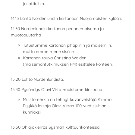
ja lattioihin.
14.15 Lähtö Nordenlundin kartanoon Nuoramoisten kylään.
14.30 Nordenlundin kartanon perinnemaisema ja
muotopuutarha
Tutustumme kartanon pihapiiriin ja maisemiin,
mutta emme mene sisälle.
Kartanon rouva Christina Walden
(maisemantutkimuksen FM) esittelee kohteen.
15.20 Lähtö Nordenlundista.
15.40 Pysähdys Olavi Virta -muistomerkin luona
Muistomerkin on tehnyt kuvanveistäjä Kimmo
Pyykkö laulaja Olavi Virran 100-vuotisjuhlan
kunniaksi.
15.50 Ohiajokierros Sysmän kulttuurikohteissa