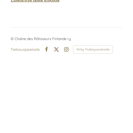
©
Chaîne des Rôtisseurs Finlande ry
Tietosuojaseloste
Tehty Yhdistysavaimella
Facebook
X
Instagram