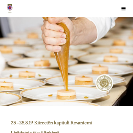
Siirry
Chaîne des Rôtisseurs Finlande ry
Haku
sivun
sisältöön
23.-25.8.19 Kiireetön kapituli Rovaniemi
Lisätietoja tässä linkissä