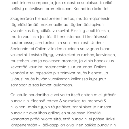
paahteinen samppanja, joka rakastaa suolaisuutta eikä
pelästy anjoviksen aromeitakaan. Kannattaa kokeilla!
Skagenröran hienostuneen hentoa, mutta majoneesin
täyteläistämää makumaailmaa täydentää sopivan
vivahteikas & ryhdikäs valkoviini. Riesling sopii tällekin,
mutta varsinkin jos tästä herkusta nauttii kesäisessä
puutarhassa, sen tuoksuihin sopii mainiosti Uuden-
Seelannin tai Chilen viileiden alueiden sauvignon blanc -
valkoviini. Lasista löytyy vastaleikatun ruohon, karviaisen,
mustaherukan ja nokkosen aromeja, ja viinin hapokkuus
keventää kauniisti majoneesin suutuntumaa. Raikas
vehnäolut tai rapsakka pils toimivat myös hienosti, ja
yllätys! myös hyvän vuosikerran kellarissa kypsynyt
samppanja saa katkat laulamaan.
Grillatulle naudanlihalle voi valita itseä eniten miellyttävän
punaviinin. Yleensä roteva & voimakas tai mehevä &
hilloinen -makutyypin täyteläiset, tanniiniset ja runsaat
punaviinit ovat lihan grillaajien suosiossa. Kesällä
kannattaa pitää huolta siitä, että punaviini ei pääse liiaksi
lämpenemään – jääkaappi on oivallinen paikka punaviinin