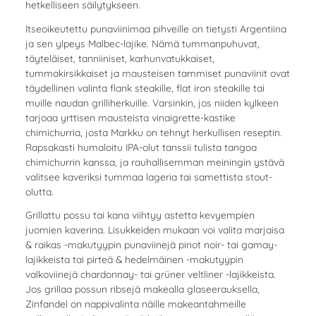
hetkelliseen säilytykseen.
Itseoikeutettu punaviinimaa pihveille on tietysti Argentiina
ja sen ylpeys Malbec-lajike. Nämä tummanpuhuvat,
täyteläiset, tanniiniset, karhunvatukkaiset,
tummakirsikkaiset ja mausteisen tammiset punaviinit ovat
täydellinen valinta flank steakille, flat iron steakille tai
muille naudan grilliherkuille. Varsinkin, jos niiden kylkeen
tarjoaa yrttisen mausteista vinaigrette-kastike
chimichurria, josta Markku on tehnyt herkullisen reseptin.
Rapsakasti humaloitu IPA-olut tanssii tulista tangoa
chimichurrin kanssa, ja rauhallisemman meiningin ystävä
valitsee kaveriksi tummaa lageria tai samettista stout-
olutta.
Grillattu possu tai kana viihtyy astetta kevyempien
juomien kaverina. Lisukkeiden mukaan voi valita marjaisa
& raikas -makutyypin punaviinejä pinot noir- tai gamay-
lajikkeista tai pirteä & hedelmäinen -makutyypin
valkoviinejä chardonnay- tai grüner veltliner -lajikkeista.
Jos grillaa possun ribsejä makealla glaseerauksella,
Zinfandel on nappivalinta näille makeantahmeille