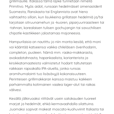
grillimauille. Italiassa tämä lajike tunnetaan nimellä
Primitivo. Myös aidot, runsaan hedelmäiset omenasiiderit
Suomesta, Ranskasta tai Englannista ovat hieno
vaihtoehto silloin, kun lisukkeina grillataan hedelmiä ja/tai
tarjotaan sitruunamehun ja -kuoren, piparjuuriraasteen tai
-tahnan, korealaisen tulisen gochujangin tai savuchilisen
chipotle-kastikkeen jalostamaa majoneesia.
Hampurilaisia on nautittu jo niin monta kesää, että moni
voi kääntää katseensa vaikka chileläisen överihodarin,
completon, puoleen. Nämä mm. raaka-makkarasta,
avokadotahnasta, hapankaalista, korianterista ja
kirsikkatomaateista valmistetut hodarit taltutetaan
raikkaan rapsakalla IPA-oluella, jonka runsas
aromihumalointi tuo lisäsävyjä kokonaisuuteen.
Perinteisen grillimakkaran kanssa maistuu kaikkein
parhaimmalta kotimainen vaalea lager-olut tai raikas
välivesi.
Kesällä jälkiruoaksi riittävät usein satokauden tuoreet
marjat ja hedelmät, ehkä kermavaahdolla silattuina.
Juomaksi sopivat makeat moscato-kuohuviinit Italiasta tai