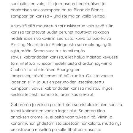
suolakiteisen voin, tillin ja runsaan hedelmäisen ja
paahteisen vakiosamppanjan tai Blanc de Blancs -
samppanjan kanssa – yhdistelmä on vailla vertaa!
Anjovisfileillä maustetun tai ruskistetun voin sekä sillin
kanssa tarjottavat uudet perunat nauttivat raikkaan
hedelmäisen valkoviinin seurasta: kuiva tai puolikuiva
Riesling Moselista tai Rheingausta saa makunystyrät
syttymään. Sama suositus toimii myös
savusiikabrandaden kanssa, ellet halua maistaa kevyesti
tammitettua, runsaan hedelmäistä chardonnay-viiniä
Chablis’sta tai eteläisen Bourgognen
lompakkoystävällisemmiltä AC-alueilta. Oluista vaalea
lager on sillin ja uusien perunoiden itseoikeutettu
kumppani. Savusiikabrandaden kanssa maistuu myös
keskiasteisesti humaloitu, aromikas ale-olut.
Gubbrörän ja voissa paistettujen saaristolaisleipien kanssa
toimii kotimainen vaalea lager-olut. Se antaa tilaa
annoksen aromeille, ei peitä vaan tukee niitä. Viinin ja
kananmunan yhdistämistä pidetään hankalana, mutta nyt
pelastavana enkelinä paikalle liihottaa runsas ja