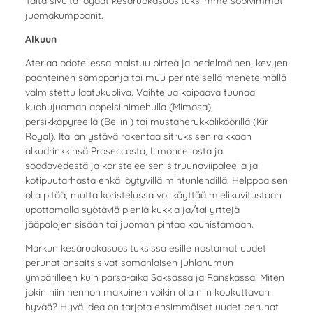
Tältä sivulta löydät kesäruokasuosituksiimme sopivimmat
juomakumppanit.
Alkuun
Ateriaa odotellessa maistuu pirteä ja hedelmäinen, kevyen
paahteinen samppanja tai muu perinteisellä menetelmällä
valmistettu laatukupliva. Vaihtelua kaipaava tuunaa
kuohujuoman appelsiinimehulla (Mimosa),
persikkapyreellä (Bellini) tai mustaherukkaliköörillä (Kir
Royal). Italian ystävä rakentaa sitruksisen raikkaan
alkudrinkkinsä Proseccosta, Limoncellosta ja
soodavedestä ja koristelee sen sitruunaviipaleella ja
kotipuutarhasta ehkä löytyvillä mintunlehdillä. Helppoa sen
olla pitää, mutta koristelussa voi käyttää mielikuvitustaan
upottamalla syötäviä pieniä kukkia ja/tai yrttejä
jääpalojen sisään tai juoman pintaa kaunistamaan.
Markun kesäruokasuosituksissa esille nostamat uudet
perunat ansaitsisivat samanlaisen juhlahumun
ympärilleen kuin parsa-aika Saksassa ja Ranskassa. Miten
jokin niin hennon makuinen voikin olla niin koukuttavan
hyvää? Hyvä idea on tarjota ensimmäiset uudet perunat