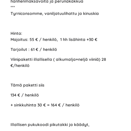
hanhenmaksavoita ja perunakakkua
***
Tyrniconsomme, vaniljatuulihattu ja kinuskia
Hinta:
Majoitus: 55 € / henkilö, 1 hh lisähinta +30 €
Tarjoilut : 61 € / henkilö
Viinipaketti illallisella ( alkumalja+neljä viiniä) 28
€/henkilö
Tämä paketti siis
134 € / henkilö
+ sinkkuhinta 30 € = 164 € / henkilö
Illallisen pukukoodi pikutakki ja käädyt,