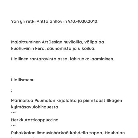
Yön yli retki Anttolanhoviin 9.10.-10.10.2010.
Majoittuminen ArtDesign huviloilla, välipalaa
kuohuviinin kera, saunomista ja ulkoilua.
Illallinen rantaravintolassa, lähiruoka-aamiainen.
Illallismenu
:
Marinoitua Puumalan kirjolohta ja pieni toast Skagen
kylmäsavulohihauesta
***
Herkkutatticappuccino
***
Puhakkalan limousinhärkää kahdella tapaa, Hauhalan