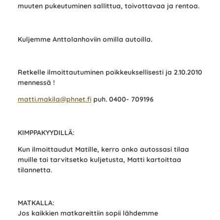
muuten pukeutuminen sallittua, toivottavaa ja rentoa.
Kuljemme Anttolanhoviin omilla autoilla.
Retkelle ilmoittautuminen poikkeuksellisesti ja 2.10.2010
mennessä !
matti.makila@phnet.fi
puh. 0400- 709196
KIMPPAKYYDILLÄ:
Kun ilmoittaudut Matille, kerro onko autossasi tilaa
muille tai tarvitsetko kuljetusta, Matti kartoittaa
tilannetta.
MATKALLA:
Jos kaikkien matkareittiin sopii lähdemme