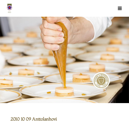
Siirry
Chaîne des Rôtisseurs Finlande ry
Haku
sivun
sisältöön
2010 10 09 Anttolanhovi