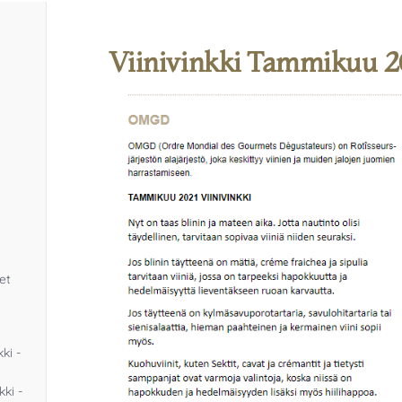
Viinivinkki Tammikuu 2
et
ki -
kki -