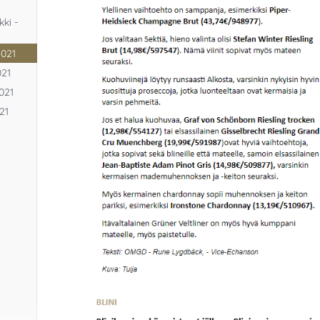
kki -
2021
021
2021
21