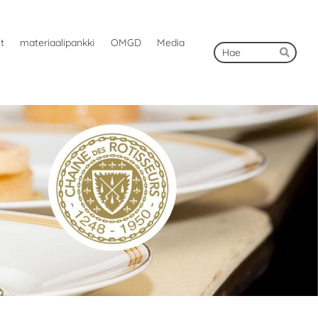
ut
materiaalipankki
OMGD
Media
Hak
Hae