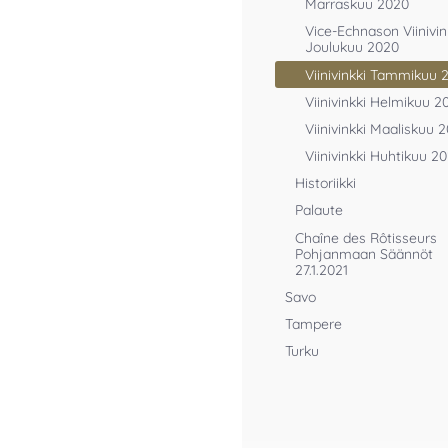
Marraskuu 2020
Vice-Echnason Viinivin
Joulukuu 2020
Viinivinkki Tammikuu 
Viinivinkki Helmikuu 2
Viinivinkki Maaliskuu 
Viinivinkki Huhtikuu 20
Historiikki
Palaute
Chaîne des Rôtisseurs
Pohjanmaan Säännöt
27.1.2021
Savo
Tampere
Turku