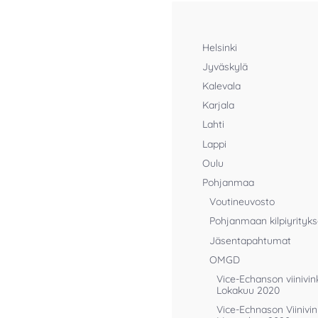
Helsinki
Jyväskylä
Kalevala
Karjala
Lahti
Lappi
Oulu
Pohjanmaa
Voutineuvosto
Pohjanmaan kilpiyrityks
Jäsentapahtumat
OMGD
Vice-Echanson viinivink
Lokakuu 2020
Vice-Echnason Viinivin