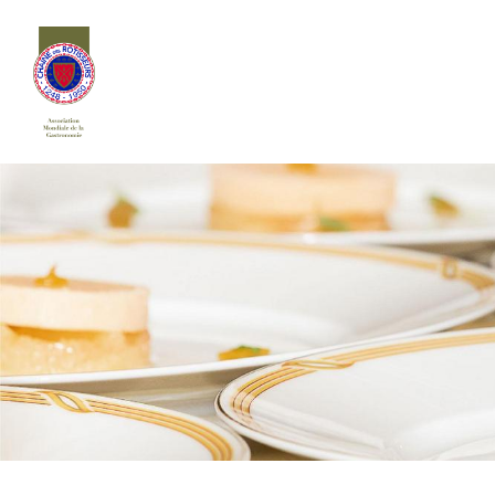
Siirry
sivun
sisältöön
Chaîne des Rôtisseurs Finlande ry