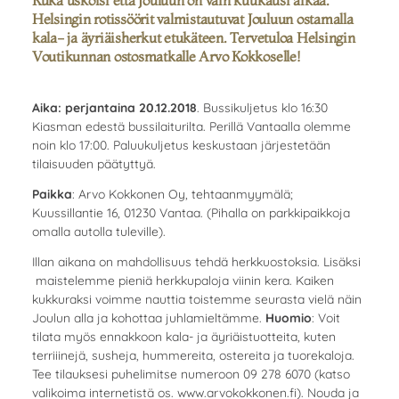
Kuka uskoisi että Jouluun on vain kuukausi aikaa.
Helsingin rotissöörit valmistautuvat Jouluun ostamalla
kala- ja äyriäisherkut etukäteen. Tervetuloa Helsingin
Voutikunnan ostosmatkalle Arvo Kokkoselle!
Aika:
perjantaina 20.12.2018
. Bussikuljetus klo 16:30
Kiasman edestä bussilaiturilta. Perillä Vantaalla olemme
noin klo 17:00. Paluukuljetus keskustaan järjestetään
tilaisuuden päätyttyä.
Paikka
: Arvo Kokkonen Oy, tehtaanmyymälä;
Kuussillantie 16, 01230 Vantaa. (Pihalla on parkkipaikkoja
omalla autolla tuleville).
Illan aikana on mahdollisuus tehdä herkkuostoksia. Lisäksi
maistelemme pieniä herkkupaloja viinin kera. Kaiken
kukkuraksi voimme nauttia toistemme seurasta vielä näin
Joulun alla ja kohottaa juhlamieltämme.
Huomio
: Voit
tilata myös ennakkoon kala- ja äyriäistuotteita, kuten
terriiinejä, susheja, hummereita, ostereita ja tuorekaloja.
Tee tilauksesi puhelimitse numeroon 09 278 6070 (katso
valikoima internetistä os. www.arvokokkonen.fi). Nouda ja