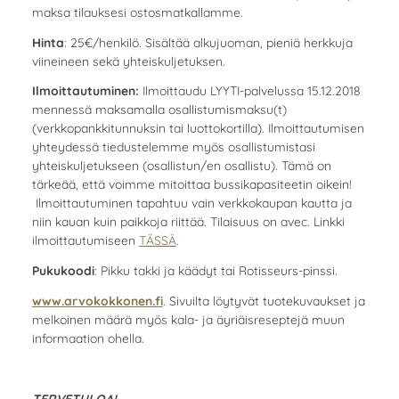
maksa tilauksesi ostosmatkallamme.
Hinta
: 25€/henkilö. Sisältää alkujuoman, pieniä herkkuja
viineineen sekä yhteiskuljetuksen.
Ilmoittautuminen:
Ilmoittaudu LYYTI-palvelussa 15.12.2018
mennessä maksamalla osallistumismaksu(t)
(verkkopankkitunnuksin tai luottokortilla). Ilmoittautumisen
yhteydessä tiedustelemme myös osallistumistasi
yhteiskuljetukseen (osallistun/en osallistu). Tämä on
tärkeää, että voimme mitoittaa bussikapasiteetin oikein!
Ilmoittautuminen tapahtuu vain verkkokaupan kautta ja
niin kauan kuin paikkoja riittää. Tilaisuus on avec. Linkki
ilmoittautumiseen
TÄSSÄ
.
Pukukoodi
: Pikku takki ja käädyt tai Rotisseurs-pinssi.
www.arvokokkonen.fi
. Sivuilta löytyvät tuotekuvaukset ja
melkoinen määrä myös kala- ja äyriäisreseptejä muun
informaation ohella.
TERVETULOA!