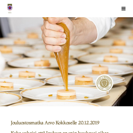
Siirry
Chaîne des Rôtisseurs Finlande ry
Haku
sivun
sisältöön
Jouluostosmatka Arvo Kokkoselle 20.12.2019