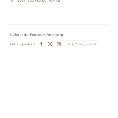
2021_Säännöt.pdf
109 KB
©
Chaîne des Rôtisseurs Finlande ry
Tietosuojaseloste
Tehty Yhdistysavaimella
Facebook
X
Instagram