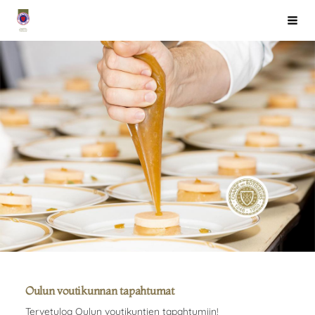
Siirry
Chaîne des Rôtisseurs Finlande ry
Haku
sivun
sisältöön
Oulun voutikunnan tapahtumat
Tervetuloa Oulun voutikuntien tapahtumiin!