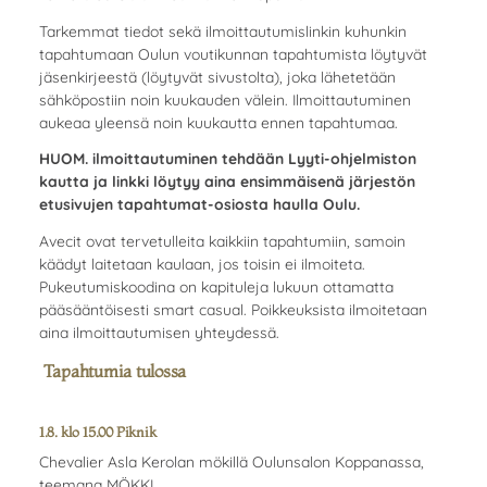
Tarkemmat tiedot sekä ilmoittautumislinkin kuhunkin
tapahtumaan Oulun voutikunnan tapahtumista löytyvät
jäsenkirjeestä (löytyvät sivustolta), joka lähetetään
sähköpostiin noin kuukauden välein. Ilmoittautuminen
aukeaa yleensä noin kuukautta ennen tapahtumaa.
HUOM. ilmoittautuminen tehdään Lyyti-ohjelmiston
kautta ja linkki löytyy aina ensimmäisenä järjestön
etusivujen tapahtumat-osiosta haulla Oulu.
Avecit ovat tervetulleita kaikkiin tapahtumiin, samoin
käädyt laitetaan kaulaan, jos toisin ei ilmoiteta.
Pukeutumiskoodina on kapituleja lukuun ottamatta
pääsääntöisesti smart casual. Poikkeuksista ilmoitetaan
aina ilmoittautumisen yhteydessä.
Tapahtumia tulossa
1.8. klo 15.00 Piknik
Chevalier Asla Kerolan mökillä Oulunsalon Koppanassa,
teemana MÖKKI.