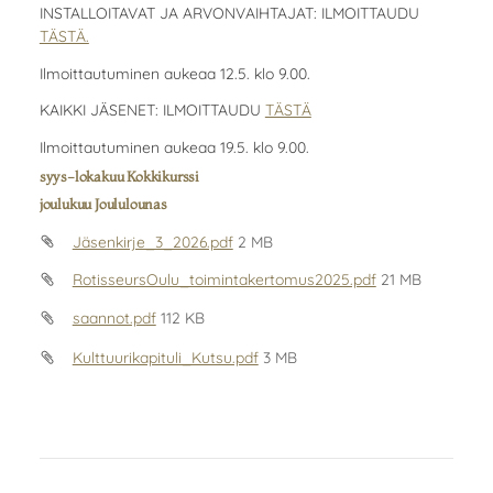
INSTALLOITAVAT JA ARVONVAIHTAJAT: ILMOITTAUDU
TÄSTÄ.
Ilmoittautuminen aukeaa 12.5. klo 9.00.
KAIKKI JÄSENET: ILMOITTAUDU
TÄSTÄ
Ilmoittautuminen aukeaa 19.5. klo 9.00.
syys-lokakuu Kokkikurssi
joulukuu Joululounas
Jäsenkirje_3_2026.pdf
2 MB
RotisseursOulu_toimintakertomus2025.pdf
21 MB
saannot.pdf
112 KB
Kulttuurikapituli_Kutsu.pdf
3 MB