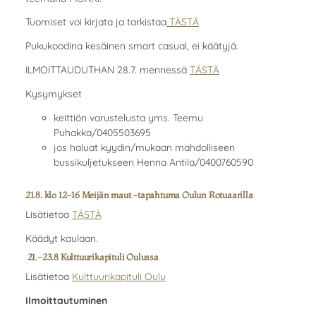
Tuomiset voi kirjata ja tarkistaa
TÄSTÄ
Pukukoodina kesäinen smart casual, ei käätyjä.
ILMOITTAUDUTHAN 28.7. mennessä
TÄSTÄ
Kysymykset
keittiön varustelusta yms. Teemu
Puhakka/0405503695
jos haluat kyydin/mukaan mahdolliseen
bussikuljetukseen Henna Antila/0400760590
21.8. klo 12-16 Meijän maut -tapahtuma Oulun Rotuaarilla
Lisätietoa
TÄSTÄ
Käädyt kaulaan.
21.-23.8 Kulttuurikapituli Oulussa
Lisätietoa
Kulttuurikapituli Oulu
Ilmoittautuminen