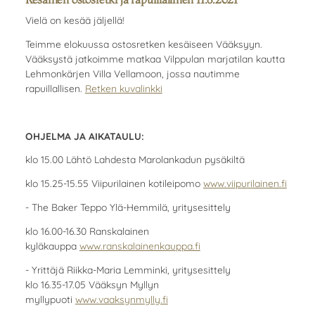
Vielä on kesää jäljellä!
Teimme elokuussa ostosretken kesäiseen Vääksyyn.
Vääksystä jatkoimme matkaa Vilppulan marjatilan kautta
Lehmonkärjen Villa Vellamoon, jossa nautimme
rapuillallisen.
Retken kuvalinkki
OHJELMA JA AIKATAULU:
klo 15.00 Lähtö Lahdesta Marolankadun pysäkiltä
klo 15.25-15.55 Viipurilainen kotileipomo
www.viipurilainen.fi
- The Baker Teppo Ylä-Hemmilä, yritysesittely
klo 16.00-16.30 Ranskalainen
kyläkauppa
www.ranskalainenkauppa.fi
- Yrittäjä Riikka-Maria Lemminki, yritysesittely
klo 16.35-17.05 Vääksyn Myllyn
myllypuoti
www.vaaksynmylly.fi