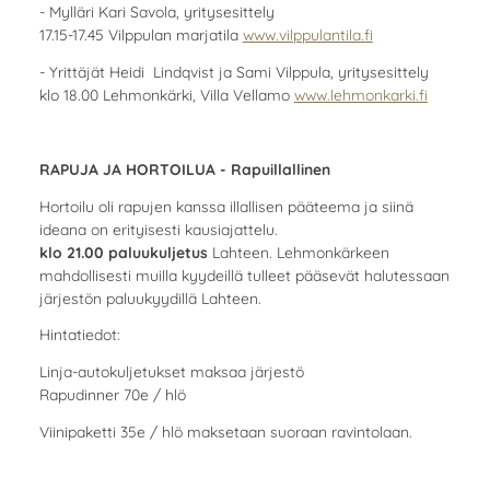
- Mylläri Kari Savola, yritysesittely
17.15-17.45 Vilppulan marjatila
www.vilppulantila.fi
- Yrittäjät Heidi Lindqvist ja Sami Vilppula, yritysesittely
klo 18.00 Lehmonkärki, Villa Vellamo
www.lehmonkarki.fi
RAPUJA JA HORTOILUA - Rapuillallinen
Hortoilu oli rapujen kanssa illallisen pääteema ja siinä
ideana on erityisesti kausiajattelu.
klo 21.00 paluukuljetus
Lahteen. Lehmonkärkeen
mahdollisesti muilla kyydeillä tulleet pääsevät halutessaan
järjestön paluukyydillä Lahteen.
Hintatiedot:
Linja-autokuljetukset maksaa järjestö
Rapudinner 70e / hlö
Viinipaketti 35e / hlö maksetaan suoraan ravintolaan.