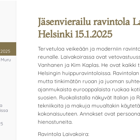
Jäsenvierailu ravintola L
Helsinki 15.1.2025
Tervetuloa veikeään ja moderniin ravinto
1.2025
reunalle. Laivakoirassa ovat vetovastuus
a Muru
Vanhanen ja Kim Kaplas. He ovat kaikki 
Helsingin huippuravintoloissa. Ravintola
mutta tinkimätön ruoan ja juoman suhtee
ajanmukaista eurooppalaista ruokaa koti
suosien. Ruokalistalla näkyvät Italian ja
tekniikoita ja makuja muualtakin käytetä
ja
issa
kokonaisuuteen. Annokset ovat persoonall
hienostuneita.
25
Ravintola Laivakoira: