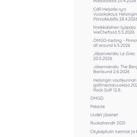
Robustossa 25.4.2026
CdR Helsinki ry:n
Vuosikokous Helsingin
Pörssiklubilla 28.4.202
Kreikkalainen työpaja
WeChefissä 5.5.2026
OMGD-tasting - Pinnot
all around 6.5.2026
Jäsenvierailu Le Grec
20.5.2026
Jäsenvierailu The Ber
Barösund 2.6.2026
Helsingin voutikunnan
golfmestaruuskisa 20
Rock Golf 12.8.
OMGD
Palaute
Uudet jäsenet
Ruokatrendit 2021
Citykapitulin luennot ja 