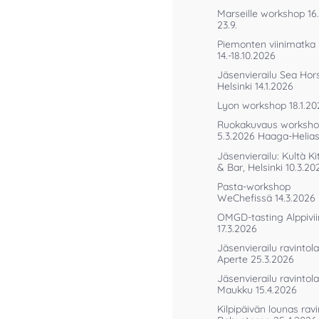
Marseille workshop 16
23.9.
Piemonten viinimatka
14.-18.10.2026
Jäsenvierailu Sea Hor
Helsinki 14.1.2026
Lyon workshop 18.1.20
Ruokakuvaus worksh
5.3.2026 Haaga-Helia
Jäsenvierailu: Kultà K
& Bar, Helsinki 10.3.20
Pasta-workshop
WeChefissä 14.3.2026
OMGD-tasting Alppivii
17.3.2026
Jäsenvierailu ravintola
Aperte 25.3.2026
Jäsenvierailu ravintola
Maukku 15.4.2026
Kilpipäivän lounas ravi