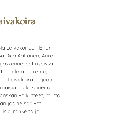
aivakoira
la Laivakoiraan Eiran
sa Rico Aaltonen, Aura
työskennelleet useissa
n tunnelma on rento,
n. Laivakoira tarjoaa
maisia raaka-aineita
 Ranskan vaikutteet, mutta
än jos ne sopivat
isia, rohkeita ja