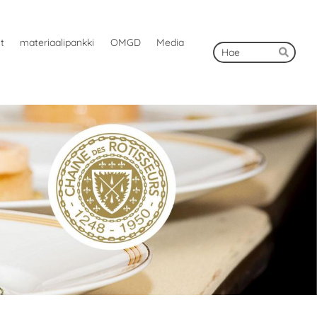
ut
materiaalipankki
OMGD
Media
Hak
Hae