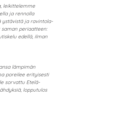
, leikittelemme
lla ja rennolla
ystävistä ja ravintola-
t saman periaatteen:
utiskelu edellä, ilman
mmansa lämpimän
 poreilee erityisesti
le sorvattu Etelä-
ähdyksiä, lopputulos