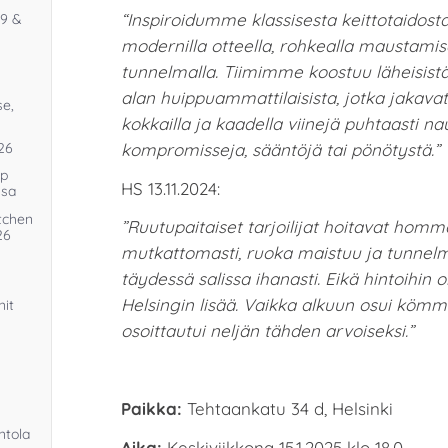
“Inspiroidumme klassisesta keittotaidosta
.9 &
modernilla otteella, rohkealla maustamise
tunnelmalla. Tiimimme koostuu läheisistä 
alan huippuammattilaisista, jotka jakava
se,
kokkailla ja kaadella viinejä puhtaasti na
kompromisseja, sääntöjä tai pönötystä.”
26
op
HS 13.11.2024:
ssa
itchen
”Ruutupaitaiset tarjoilijat hoitavat ho
26
mutkattomasti, ruoka maistuu ja tunnelma
täydessä salissa ihanasti. Eikä hintoihin o
Helsingin lisää. Vaikka alkuun osui kömm
nit
osoittautui neljän tähden arvoiseksi.”
Paikka:
Tehtaankatu 34 d, Helsinki
ntola
Aika:
Keskiviikkona 15.1.2025 klo 18.0