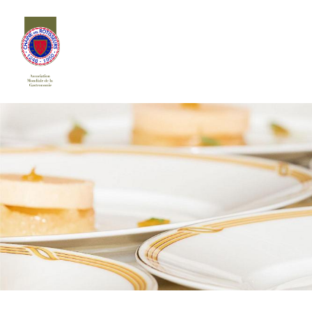
Siirry
sivun
sisältöön
Chaîne des Rôtisseurs Finlande ry