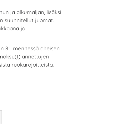
un ja alkumaljan, lisäksi
n suunnitellut juomat.
ikkaana ja
än 8.1. mennessä oheisen
smaksu(t) annettujen
sta ruokarajoitteista.