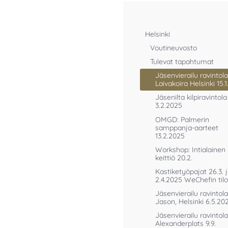
Helsinki
Voutineuvosto
Tulevat tapahtumat
Jäsenvierailu ravintola
Laivakoira Helsinki 15.
Jäsenilta kilpiravintol
3.2.2025
OMGD: Palmerin
samppanja-aarteet
13.2.2025
Workshop: Intialainen
keittiö 20.2.
Kastiketyöpajat 26.3. 
2.4.2025 WeChefin tilo
Jäsenvierailu ravintola
Jason, Helsinki 6.5.20
Jäsenvierailu ravintola
Alexanderplats 9.9.