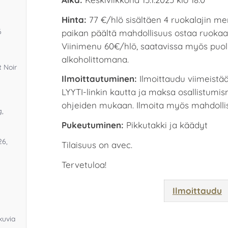
Hinta:
77 €/hlö sisältäen 4 ruokalajin men
6
paikan päältä mahdollisuus ostaa ruokaa
Viinimenu 60€/hlö, saatavissa myös puol
alkoholittomana.
 Noir
Ilmoittautuminen:
Ilmoittaudu viimeistä
LYYTI-linkin kautta ja maksa osallistumi
ohjeiden mukaan. Ilmoita myös mahdollisi
g,
Pukeutuminen:
Pikkutakki ja käädyt
26,
Tilaisuus on avec.
Tervetuloa!
Ilmoittaudu
kuvia