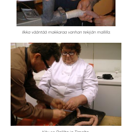
Ilkka vääntää makkaraa vanhan tekijän mallilla.
Käy se Raililta ja Timolta...