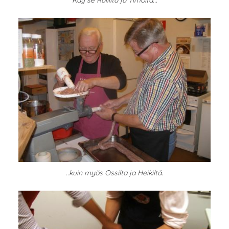
..kuin myös Ossilta ja Heikiltä.