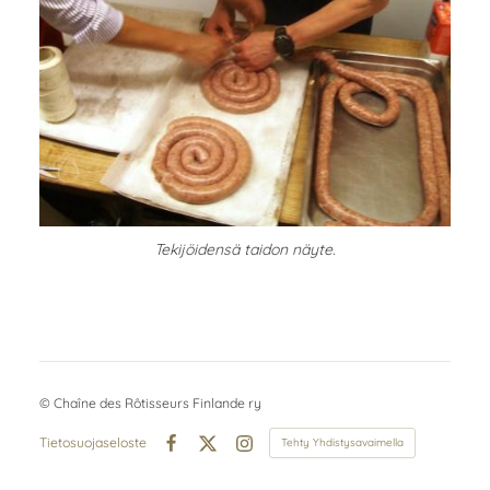
Tekijöidensä taidon näyte.
©
Chaîne des Rôtisseurs Finlande ry
Tietosuojaseloste
Tehty Yhdistysavaimella
Facebook
X
Instagram