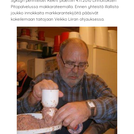
Syksyn perinteiset Kekrit pidettiin 4.11.2010 Linnoituksen
Pitopalvelussa makkarateemalla. Ennen yhteistä illallista
joukko innokkaita markkarantekijöitä pääsivät
kokeilemaan taitojaan Veikko Liiran ohjauksessa.