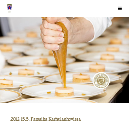
Siirry
Chaîne des Rôtisseurs Finlande ry
Haku
sivun
sisältöön
2012 15.5. Parsailta Karhulanhovissa