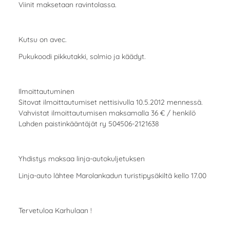
Viinit maksetaan ravintolassa.
Kutsu on avec.
Pukukoodi pikkutakki, solmio ja käädyt.
Ilmoittautuminen
Sitovat ilmoittautumiset nettisivulla 10.5.2012 mennessä.
Vahvistat ilmoittautumisen maksamalla 36 € / henkilö
Lahden paistinkääntäjät ry 504506-2121638
Yhdistys maksaa linja-autokuljetuksen
Linja-auto lähtee Marolankadun turistipysäkiltä kello 17.00
Tervetuloa Karhulaan !