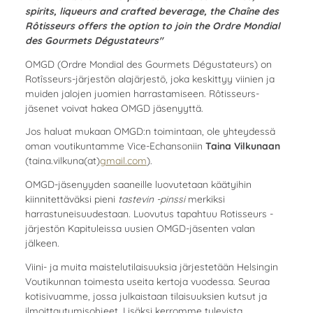
spirits, liqueurs and crafted beverage, the Chaîne des
Rôtisseurs offers the option to join the Ordre Mondial
des Gourmets Dégustateurs"
OMGD (Ordre Mondial des Gourmets Dégustateurs) on
Rotîsseurs-järjestön alajärjestö, joka keskittyy viinien ja
muiden jalojen juomien harrastamiseen. Rôtisseurs-
jäsenet voivat hakea OMGD jäsenyyttä.
Jos haluat mukaan OMGD:n toimintaan, ole yhteydessä
oman voutikuntamme Vice-Echansoniin
Taina Vilkunaan
(taina.vilkuna(at)
gmail.com
).
OMGD-jäsenyyden saaneille luovutetaan käätyihin
kiinnitettäväksi pieni
tastevin -pinssi
merkiksi
harrastuneisuudestaan. Luovutus tapahtuu Rotisseurs -
järjestön Kapituleissa uusien OMGD-jäsenten valan
jälkeen.
Viini- ja muita maistelutilaisuuksia järjestetään Helsingin
Voutikunnan toimesta useita kertoja vuodessa. Seuraa
kotisivuamme, jossa julkaistaan tilaisuuksien kutsut ja
ilmoittautumisohjeet. Lisäksi kerromme tulevista