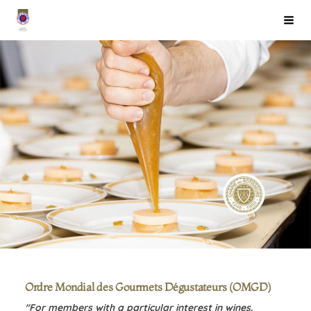
Siirry
Chaîne des Rôtisseurs Finlande ry
Haku
sivun
sisältöön
Ordre Mondial des Gourmets Dégustateurs (OMGD)
"For members with a particular interest in wines,