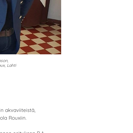
nson,
ux, Lahti
n akvaviiteistä,
ola Rouxiin.