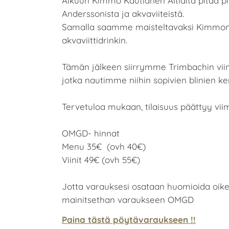
Alkuun Kimmo Kautianen Altialta pitää pi
Anderssonista ja akvaviiteistä.
Samalla saamme maisteltavaksi Kimmon 
akvaviittidrinkin.
Tämän jälkeen siirrymme Trimbachin viin
jotka nautimme niihin sopivien blinien ke
Tervetuloa mukaan, tilaisuus päättyy viim
OMGD- hinnat
Menu 35€ (ovh 40€)
Viinit 49€ (ovh 55€)
Jotta varauksesi osataan huomioida oikea
mainitsethan varaukseen OMGD
Paina tästä pöytävaraukseen !!