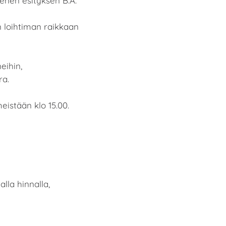
enen esityksen B.A.
loihtiman raikkaan
eihin,
ra.
eistään klo 15.00.
lla hinnalla,