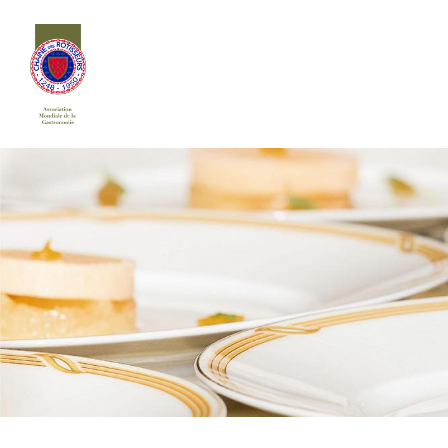
Siirry
sivun
sisältöön
Chaîne des Rôtisseurs Finlande ry