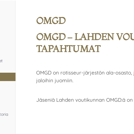
OMGD
OMGD – LAHDEN VO
TAPAHTUMAT
at
OMGD on rotisseur-järjestön ala-osasto, j
jaloihin juomiin.
Jäseniä Lahden voutikunnan OMGD:ä on r
toria