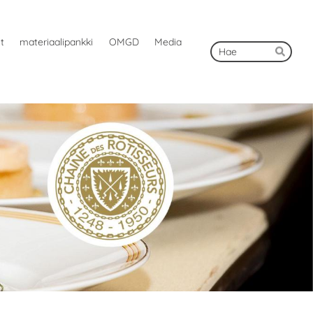
ut
materiaalipankki
OMGD
Media
Hak
Hae