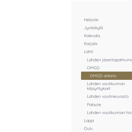
Helsinki
Jyväskylä
Kalevala
Karjala
Lahti
Lahden jäsentapahtum
OMGD
OMGD arkisto
Lahden voutikunnan
kilpiyritykset
Lahden voutineuvosto
Palaute
Lahden voutikunnan his
Lappi
Oulu