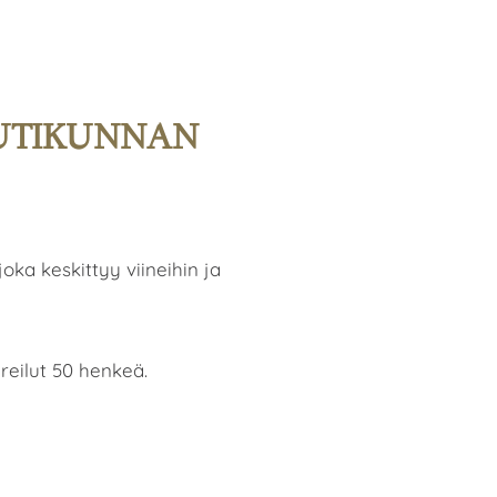
UTIKUNNAN
oka keskittyy viineihin ja
eilut 50 henkeä.