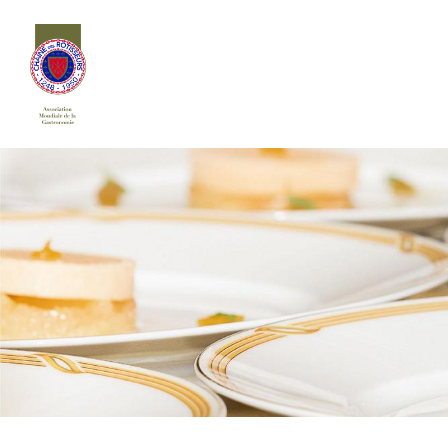
Siirry
sivun
sisältöön
Chaîne des Rôtisseurs Finlande ry