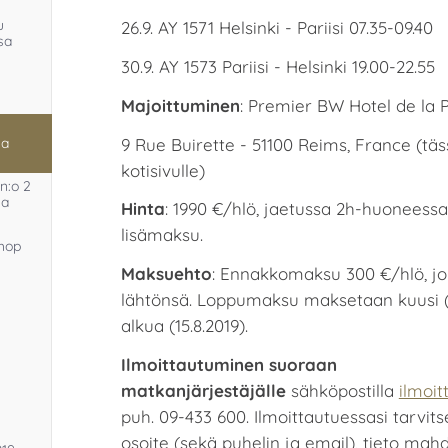
u
26.9. AY 1571 Helsinki - Pariisi 07.35-09.40
sa
30.9. AY 1573 Pariisi - Helsinki 19.00-22.55
Majoittuminen
: Premier BW Hotel de la Pa
9 Rue Buirette - 51100 Reims, France (tä
sa
kotisivulle)
n:o 2
sa
Hinta
: 1990 €/hlö, jaetussa 2h-huoneess
lisämaksu.
hop
Maksuehto
: Ennakkomaksu 300 €/hlö, jo
lähtönsä. Loppumaksu maksetaan kuusi (
alkua (15.8.2019).
Ilmoittautuminen suoraan
matkanjärjestäjälle
sähköpostilla
ilmoit
puh. 09-433 600. Ilmoittautuessasi tarvits
osoite (sekä puhelin ja email), tieto mahdo