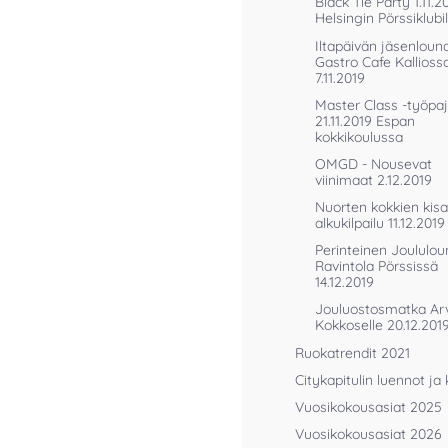
Black Tie Party 1.11.2
Helsingin Pörssiklubil
Iltapäivän jäsenloun
Gastro Cafe Kallioss
7.11.2019
Master Class -työpa
21.11.2019 Espan
kokkikoulussa
OMGD - Nousevat
viinimaat 2.12.2019
Nuorten kokkien kisa
alkukilpailu 11.12.2019
Perinteinen Joululo
Ravintola Pörssissä
14.12.2019
Jouluostosmatka Ar
Kokkoselle 20.12.201
Ruokatrendit 2021
Citykapitulin luennot ja 
Vuosikokousasiat 2025
Vuosikokousasiat 2026