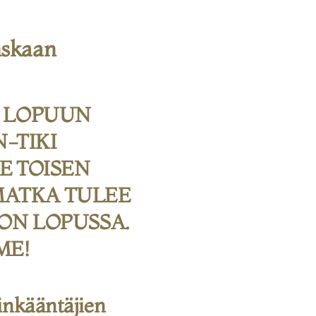
skaan
N LOPUUN
N-TIKI
E TOISEN
 MATKA TULEE
ON LOPUSSA.
ME!
inkääntäjien