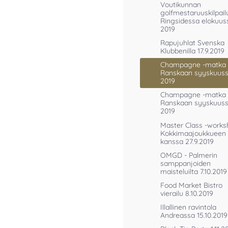
Voutikunnan
golfmestaruuskilpail
Ringsidessa elokuus
2019
Rapujuhlat Svenska
Klubbenilla 17.9.2019
Champagne -matka
Ranskaan syyskuus
2019
Champagne -matka 
Ranskaan syyskuus
2019
Master Class -works
Kokkimaajoukkueen
kanssa 27.9.2019
OMGD - Palmerin
samppanjoiden
maisteluilta 7.10.2019
Food Market Bistro
vierailu 8.10.2019
Illallinen ravintola
Andreassa 15.10.2019