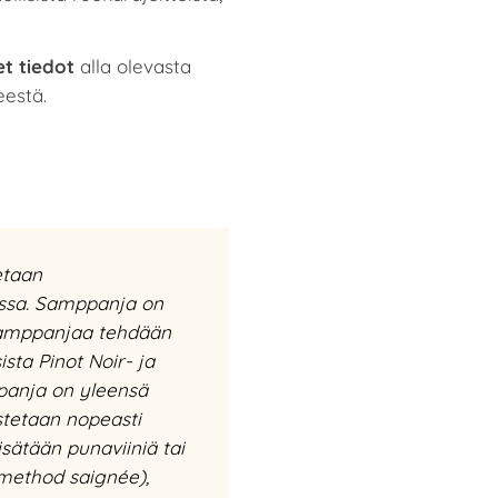
et tiedot
alla olevasta
eestä.
etaan
sa. Samppanja on
.Samppanjaa tehdään
sta Pinot Noir- ja
ppanja on yleensä
istetaan nopeasti
ätään punaviiniä tai
method saignée),