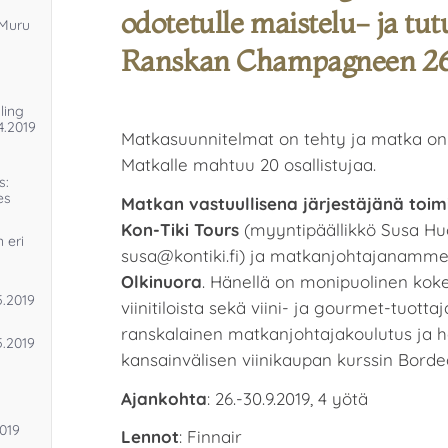
odotetulle maistelu- ja tu
 Muru
Ranskan Champagneen 26.
ling
4.2019
Matkasuunnitelmat on tehty ja matka on 
Matkalle mahtuu 20 osallistujaa.
s:
es
Matkan vastuullisena järjestäjänä toi
Kon-Tiki Tours
(myyntipäällikkö Susa Huot
 eri
susa@kontiki.fi) ja matkanjohtajanamm
Olkinuora
. Hänellä on monipuolinen kok
5.2019
viinitiloista sekä viini- ja gourmet-tuotta
ranskalainen matkanjohtajakoulutus ja 
5.2019
kansainvälisen viinikaupan kurssin Borde
Ajankohta
: 26.-30.9.2019, 4 yötä
2019
Lennot
: Finnair