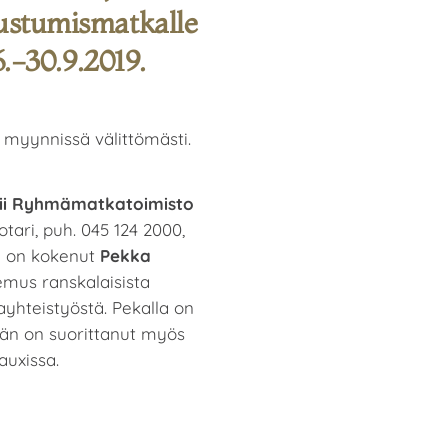
tustumismatkalle
-30.9.2019.
myynnissä välittömästi.
mii Ryhmämatkatoimisto
ari, puh. 045 124 2000,
e on kokenut
Pekka
emus ranskalaisista
jayhteistyöstä. Pekalla on
hän on suorittanut myös
auxissa.