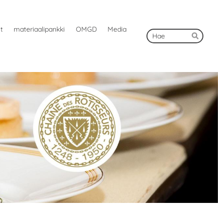
ut
materiaalipankki
OMGD
Media
Hak
Hae