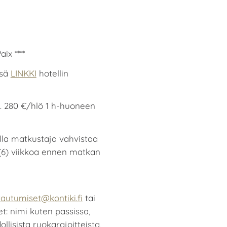
ix ****
ssä
LINKKI
hotellin
a. 280 €/hlö 1 h-huoneen
lla matkustaja vahvistaa
6) viikkoa ennen matkan
tautumiset@kontiki.fi
tai
et: nimi kuten passissa,
llisista ruokarajoitteista,