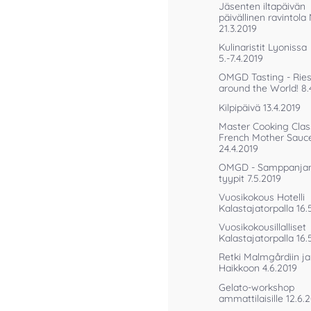
Jäsenten iltapäivän
päivällinen ravintola
21.3.2019
Kulinaristit Lyonissa
5.-7.4.2019
OMGD Tasting - Ries
around the World! 8.
Kilpipäivä 13.4.2019
Master Cooking Clas
French Mother Sauc
24.4.2019
OMGD - Samppanjan
tyypit 7.5.2019
Vuosikokous Hotelli
Kalastajatorpalla 16.
Vuosikokousillalliset
Kalastajatorpalla 16.
Retki Malmgårdiin ja
Haikkoon 4.6.2019
Gelato-workshop
ammattilaisille 12.6.