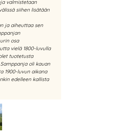
a valmistetaan
älissä siihen lisätään
an ja aiheuttaa sen
mppanjan
uurin osa
tta vielä 1800-luvulla
let tuotetusta
 Samppanja oli kauan
ta 1900-luvun aikana
nkin edelleen kallista