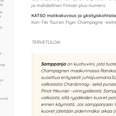
019
la
ja mahdollinen Finnair plus-numero.
as
KATSO matkakuvaus ja yksityiskohtais
a
Kon-Tiki Toursin Flyer Champagne -esitt
ja
TERVETULOA!
t -
Samppanja
on kuohuviini, jota tuot
unas
Champagnen maakunnassa Ranskas
suosittua erityisesti juhlajuomana
vo
valkoisista Chardonnay- sekä punaisi
9
Pinot Meunier -viinirypäleistä. Sam
valkoista, sillä rypäleiden kuoret po
kuvia
ennen käymistä. Jos samppanjaan lis
kuoret jätetään pidemmäksi aikaa (