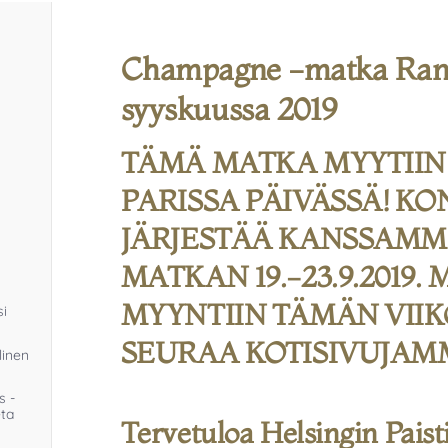
Champagne -matka Ran
syyskuussa 2019
TÄMÄ MATKA MYYTII
PARISSA PÄIVÄSSÄ! KO
JÄRJESTÄÄ KANSSAMM
MATKAN 19.-23.9.2019.
MYYNTIIN TÄMÄN VIIK
si
SEURAA KOTISIVUJAM
linen
s -
eta
Tervetuloa Helsingin Paist