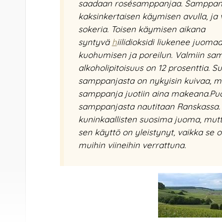
saadaan rosésamppanjaa. Samppanj
kaksinkertaisen käymisen avulla, ja v
sokeria. Toisen käymisen aikana
syntyvä
h
iilidioksidi liukenee juoma
kuohumisen ja poreilun. Valmiin sa
alkoholipitoisuus on 12 prosenttia. S
samppanjasta on nykyisin kuivaa, mu
samppanja juotiin aina makeana.Puo
samppanjasta nautitaan Ranskassa.
kuninkaallisten suosima juoma, mut
sen käyttö on yleistynyt, vaikka se o
muihin viineihin verrattuna.