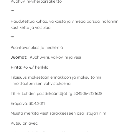
Kuohuviini-viherparsakeitto
***
Haudutettua kuhaa, valkoista ja vihreää parsaa, hollannin
kastiketta ja voisulaa
***
Paahtovanukas ja hedelmiä
Juomat:
Kuohuviini, valkoviini ja vesi
Hinta:
45 €/ henkilö
Tilaisuus maksetaan ennakkoon ja maksu toimii
ilmoittautumisen vahvistuksena
Tilille: Lahden paistinkääntäjät ry 504506-2121638
Eräpäivä: 30.4.2011
Muista merkitä viestisarakkeeseen osallistujan nimi
Kutsu on avec.