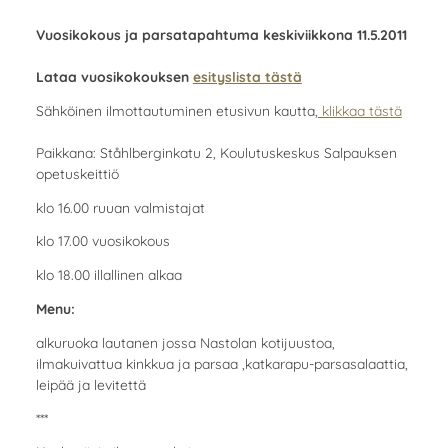
Vuosikokous ja parsatapahtuma keskiviikkona 11.5.2011
Lataa vuosikokouksen
esityslista tästä
Sähköinen ilmottautuminen etusivun kautta,
klikkaa tästä
Paikkana: Ståhlberginkatu 2, Koulutuskeskus Salpauksen
opetuskeittiö
klo 16.00 ruuan valmistajat
klo 17.00 vuosikokous
klo 18.00 illallinen alkaa
Menu:
alkuruoka lautanen jossa Nastolan kotijuustoa,
ilmakuivattua kinkkua ja parsaa ,katkarapu-parsasalaattia,
leipää ja levitettä
***