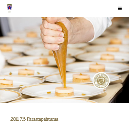
Siirry
Chaîne des Rôtisseurs Finlande ry
Haku
sivun
sisältöön
2011 7.5 Parsatapahtuma