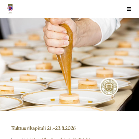
Siirry
Chaîne des Rôtisseurs Finlande ry
Haku
sivun
sisältöön
Kulttuurikapituli 21.-23.8.2026