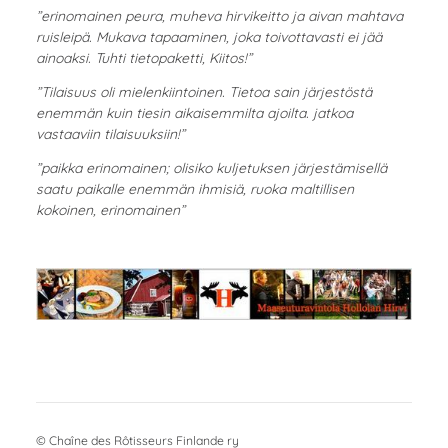
”erinomainen peura, muheva hirvikeitto ja aivan mahtava
ruisleipä. Mukava tapaaminen, joka toivottavasti ei jää
ainoaksi. Tuhti tietopaketti, Kiitos!”
”Tilaisuus oli mielenkiintoinen. Tietoa sain järjestöstä
enemmän kuin tiesin aikaisemmilta ajoilta. jatkoa
vastaaviin tilaisuuksiin!”
”paikka erinomainen; olisiko kuljetuksen järjestämisellä
saatu paikalle enemmän ihmisiä, ruoka maltillisen
kokoinen, erinomainen”
©
Chaîne des Rôtisseurs Finlande ry