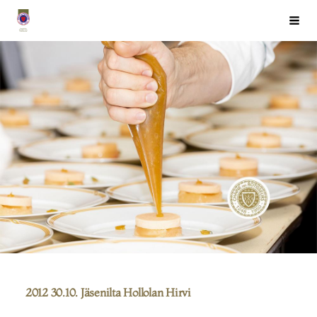
Siirry
Chaîne des Rôtisseurs Finlande ry
Haku
sivun
sisältöön
2012 30.10. Jäsenilta Hollolan Hirvi