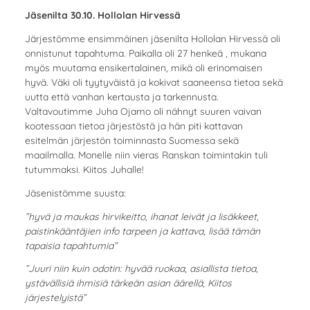
Jäsenilta 30.10. Hollolan Hirvessä
Järjestömme ensimmäinen jäsenilta Hollolan Hirvessä oli
onnistunut tapahtuma. Paikalla oli 27 henkeä , mukana
myös muutama ensikertalainen, mikä oli erinomaisen
hyvä. Väki oli tyytyväistä ja kokivat saaneensa tietoa sekä
uutta että vanhan kertausta ja tarkennusta.
Valtavoutimme Juha Ojamo oli nähnyt suuren vaivan
kootessaan tietoa järjestöstä ja hän piti kattavan
esitelmän järjestön toiminnasta Suomessa sekä
maailmalla. Monelle niin vieras Ranskan toimintakin tuli
tutummaksi. Kiitos Juhalle!
Jäsenistömme suusta:
”hyvä ja maukas hirvikeitto, ihanat leivät ja lisäkkeet,
paistinkääntäjien info tarpeen ja kattava, lisää tämän
tapaisia tapahtumia”
”Juuri niin kuin odotin: hyvää ruokaa, asiallista tietoa,
ystävällisiä ihmisiä tärkeän asian äärellä, Kiitos
järjestelyistä”