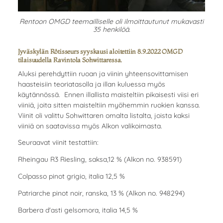
Rentoon OMGD teemailliselle oli ilmoittautunut mukavasti
35 henkilöä.
Jyväskylän Rôtisseurs syyskausi aloitettiin 8.9.2022 OMGD
tilaisuudella Ravintola Sohwittaressa.
Aluksi perehdyttiin ruoan ja viinin yhteensovittamisen
haasteisiin teoriatasolla ja illan kuluessa myös
käytännössä. Ennen illallista maisteltiin pikaisesti viisi eri
viiniä, joita sitten maisteltiin myöhemmin ruokien kanssa.
Viinit oli valittu Sohwittaren omalta listalta, joista kaksi
viiniä on saatavissa myös Alkon valikoimasta.
Seuraavat viinit testattiin:
Rheingau R3 Riesling, saksa,12 % (Alkon no. 938591)
Colpasso pinot grigio, italia 12,5 %
Patriarche pinot noir, ranska, 13 % (Alkon no. 948294)
Barbera d'asti gelsomora, italia 14,5 %