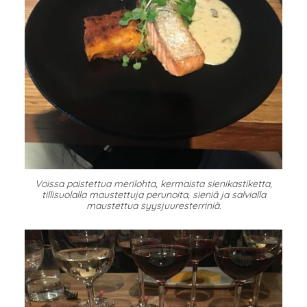
Voissa paistettua merilohta, kermaista sienikastiketta,
tillisuolalla maustettuja perunoita, sieniä ja salvialla
maustettua syysjuuresterriniä.