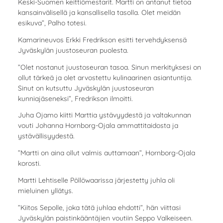
Keski-Suomen keittiömestarit. Martti on antanut tietoa
kansainvälisellä ja kansallisella tasolla. Olet meidän
esikuva”, Palho totesi.
Kamarineuvos Erkki Fredrikson esitti tervehdyksensä
Jyväskylän juustoseuran puolesta.
”Olet nostanut juustoseuran tasoa. Sinun merkityksesi on
ollut tärkeä ja olet arvostettu kulinaarinen asiantuntija.
Sinut on kutsuttu Jyväskylän juustoseuran
kunniajäseneksi”, Fredrikson ilmoitti.
Juha Ojamo kiitti Marttia ystävyydestä ja valtakunnan
vouti Johanna Hornborg-Ojala ammattitaidosta ja
ystävällisyydestä.
”Martti on aina ollut valmis auttamaan”, Hornborg-Ojala
korosti.
Martti Lehtiselle Pöllöwaarissa järjestetty juhla oli
mieluinen yllätys.
”Kiitos Sepolle, joka tätä juhlaa ehdotti”, hän viittasi
Jyväskylän paistinkääntäjien voutiin Seppo Valkeiseen.