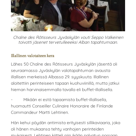
Chaîne des Rôtisseurs Jyväskylän vouti Seppo Valkeinen
toivotti jäsenet tervetulleeeksi Alban tapahtumaan.
Illallinen valotaiteen kera
Lähes 50 Chaîne des Rôtisseurs Jyväskylän jäsentä oli
seuraamassa Jyväskylän valotapahtuman avausta
illallisen merkeissä Albassa 29. syyskuuta. Illallinen
aloitettiin perinteiseen tapaan kuohuviinillä, mutta jatkui
hieman harvinaisemmalla tavalla eli buffet-illallisella.
- Mikään ei estä tapaamista buffet-illallisella,
huomautti Conseiller Culinaire Honoraire de Finlande
Commandeur Martti Lehtinen.
Hän kehui pöydän antimista erityisesti sillikaviaaria, joka
oli hänen mukaansa tehty vanhojen perinteiden
mukaisesti. Lehtinen kiitteli niin ikään palvatun porsaan