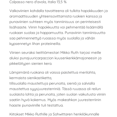
Colpasso nero d'avola, italia 13,5 %
Valkoviinien kohdalla tavoitteena oli tulkita hapokkuuden ja
aromaattisuuden yhteensovittamista ruokien kanssa ja
punaviinien suhteen myös tanniinisuus on perinteisesti
lisähaaste. Viinin hapokkuutta voi pehmentää lisäämällä
ruokaan suolaa ja happamuutta. Punaviinin tanniinisuutta
saa pehmennettyä ruoassa myös suolalla ja vähän
kypsennetyn lihan proteiineilla.
Viinien seuraksi keittiömestari Mikko Ruth tarjosi meille
aluksi punajuuricarpaccion kuusenkerkkämajoneesin ja
pikkelöityjen sienien kera.
Lämpimänä ruokana oli voissa paistettua merilohta,
kermaista sienikastiketta,
tillisuolalla maustettuja perunoita, sieniä ja salvialla
maustettua syysjuuresterriniä. Tässä ruuassa oli reilun
suolaista lohta ja perunoita, joten suolan vaikutusta viiniin
saatiin hyvä kokemus. Myös makeahkon juuresterriinin
haaste punaviinille tuli testattua.
Kiitokset Mikko Ruthille ja Sohwittaren henkilökunnalle