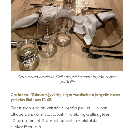
Savutuvan Apajalla illallispöytä katettu hyvän ruoan
ystäville
Chaîne des Rôtisseurs Jyväskylä ry:n vuosikokous ja hyvän ruoan
ystävien illallinen 17. 05.
Savutuvan Apajan keittiön filosofia perustuu ruoan
alkuperään, valmistustapoihin ja elämyksellisyyteen.
Tärkeintä on, että vieraat saavat ikimuistoisia
ruokaelämyksiä.