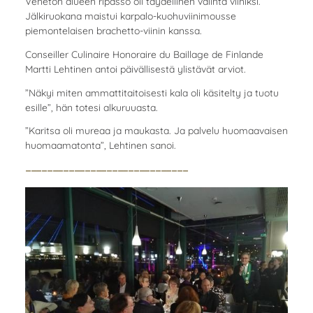
Veneton alueen ripasso oli täydellinen valinta viiniksi.
Jälkiruokana maistui karpalo-kuohuviinimousse
piemontelaisen brachetto-viinin kanssa.
Conseiller Culinaire Honoraire du Baillage de Finlande
Martti Lehtinen antoi päivällisestä ylistävät arviot.
”Näkyi miten ammattitaitoisesti kala oli käsitelty ja tuotu
esille”, hän totesi alkuruuasta.
”Karitsa oli mureaa ja maukasta. Ja palvelu huomaavaisen
huomaamatonta”, Lehtinen sanoi.
------------------------------