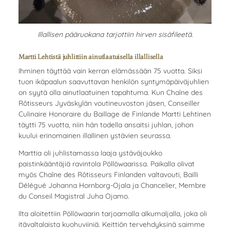
Illallisen pääruokana tarjottiin hirven sisäfileetä.
Martti Lehtistä juhlittiin ainutlaatuisella illallisella
Ihminen täyttää vain kerran elämässään 75 vuotta. Siksi
tuon ikäpaalun saavuttavan henkilön syntymäpäiväjuhlien
on syytä olla ainutlaatuinen tapahtuma. Kun Chaîne des
Rôtisseurs Jyväskylän voutineuvoston jäsen, Conseiller
Culinaire Honoraire du Baillage de Finlande Martti Lehtinen
täytti 75 vuotta, niin hän todella ansaitsi juhlan, johon
kuului erinomainen illallinen ystävien seurassa.
Marttia oli juhlistamassa laaja ystäväjoukko
paistinkääntäjiä ravintola Pöllöwaarissa. Paikalla olivat
myös Chaîne des Rôtisseurs Finlanden valtavouti, Bailli
Délégué Johanna Hornborg-Ojala ja Chancelier, Membre
du Conseil Magistral Juha Ojamo.
Ilta aloitettiin Pöllöwaarin tarjoamalla alkumaljalla, joka oli
itävaltalaista kuohuviiniä. Keittiön tervehdyksinä saimme