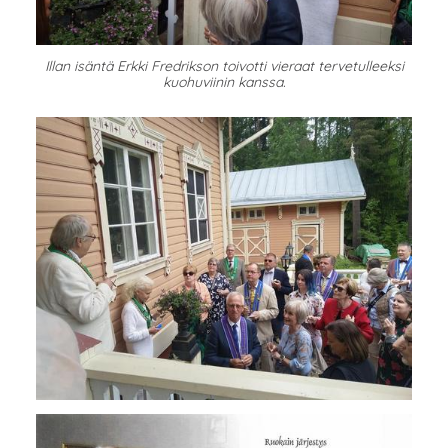
Illan isäntä Erkki Fredrikson toivotti vieraat tervetulleeksi
kuohuviinin kanssa.