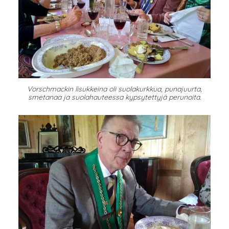
Vorschmackin lisukkeina oli suolakurkkua, punajuurta,
smetanaa ja suolahauteessa kypsytettyjä perunoita.