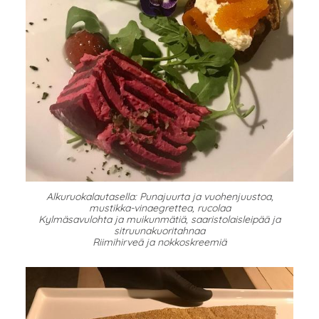
Alkuruokalautasella: Punajuurta ja vuohenjuustoa,
mustikka-vinaegrettea, rucolaa
Kylmäsavulohta ja muikunmätiä, saaristolaisleipää ja
sitruunakuoritahnaa