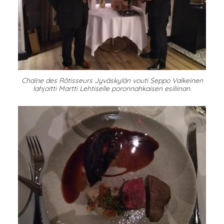
Chaîne des Rôtisseurs Jyväskylän vouti Seppo Valkeinen
lahjoitti Martti Lehtiselle poronnahkaisen esiliinan.