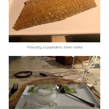
Prässätty ja paahdettu lohen nahka