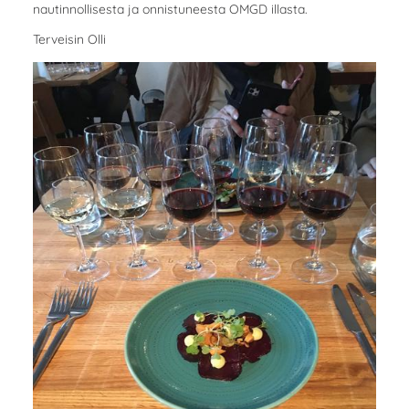
nautinnollisesta ja onnistuneesta OMGD illasta.
Terveisin Olli