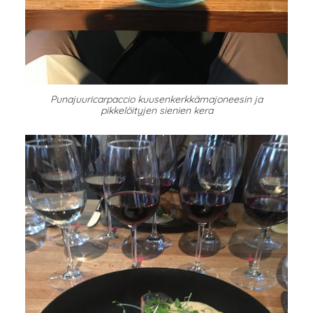
Punajuuricarpaccio kuusenkerkkämajoneesin ja
pikkelöityjen sienien kera