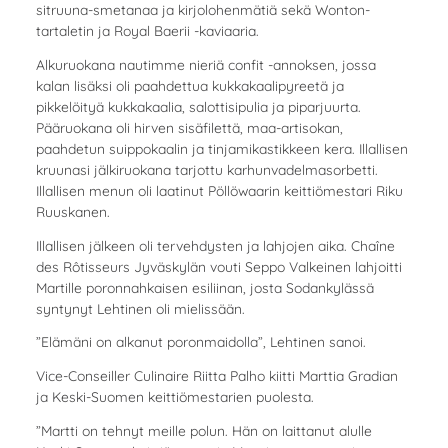
sitruuna-smetanaa ja kirjolohenmätiä sekä Wonton-
tartaletin ja Royal Baerii -kaviaaria.
Alkuruokana nautimme nieriä confit -annoksen, jossa
kalan lisäksi oli paahdettua kukkakaalipyreetä ja
pikkelöityä kukkakaalia, salottisipulia ja piparjuurta.
Pääruokana oli hirven sisäfilettä, maa-artisokan,
paahdetun suippokaalin ja tinjamikastikkeen kera. Illallisen
kruunasi jälkiruokana tarjottu karhunvadelmasorbetti.
Illallisen menun oli laatinut Pöllöwaarin keittiömestari Riku
Ruuskanen.
Illallisen jälkeen oli tervehdysten ja lahjojen aika. Chaîne
des Rôtisseurs Jyväskylän vouti Seppo Valkeinen lahjoitti
Martille poronnahkaisen esiliinan, josta Sodankylässä
syntynyt Lehtinen oli mielissään.
”Elämäni on alkanut poronmaidolla”, Lehtinen sanoi.
Vice-Conseiller Culinaire Riitta Palho kiitti Marttia Gradian
ja Keski-Suomen keittiömestarien puolesta.
”Martti on tehnyt meille polun. Hän on laittanut alulle