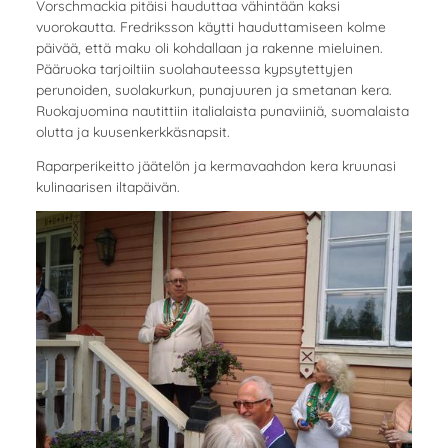
Vorschmackia pitäisi hauduttaa vähintään kaksi
vuorokautta. Fredriksson käytti hauduttamiseen kolme
päivää, että maku oli kohdallaan ja rakenne mieluinen.
Pääruoka tarjoiltiin suolahauteessa kypsytettyjen
perunoiden, suolakurkun, punajuuren ja smetanan kera.
Ruokajuomina nautittiin italialaista punaviiniä, suomalaista
olutta ja kuusenkerkkäsnapsit.
Raparperikeitto jäätelön ja kermavaahdon kera kruunasi
kulinaarisen iltapäivän.