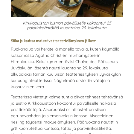
Kirkkopuiston bistron päivälliselle kokoontui 25
paistinkääntäjää lauantaina 29. lokakuuta.
Siika ja karitsa maistuivat teatterielämyksen jälkeen
Ruokahalua voi herätellä monella tavalla, kuten käymällä
katsomassa Agatha Christien murhamysteerin
Hiirenloukku. Kaksikymmentäviisi Chaîne des Rôtisseurs
Jyväskylän jäsentä nautti lauantaina 29. lokakuuta
alkupalaksi tämän kuuluisan teatteriesityksen Jyväskylän
kaupunginteatterissa. Näytelmää arvioitiin väliajalla
kuohuviinien kera.
Teatterissa vietetyt kolme tuntia olivat tehneet tehtävänsä
ja Bistro Kirkkopuistoon kokoontui päivälliselle nälkäisiä
paistinkääntäjiä. Alkuruuaksi oli hiillostettua siikaa
perunavaahdon ja siemenkeksin kanssa. Alsacelainen
riesling täydensi makuelämyksen. Pääruokana nautittiin
yrttikuorrutettua karitsaa, tattia ja portviinikastiketta.