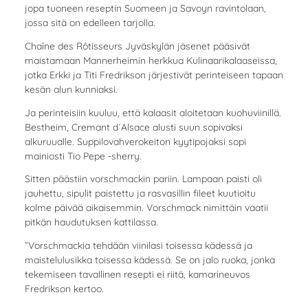
jopa tuoneen reseptin Suomeen ja Savoyn ravintolaan,
jossa sitä on edelleen tarjolla.
Chaîne des Rôtisseurs Jyväskylän jäsenet pääsivät
maistamaan Mannerheimin herkkua Kulinaarikalaaseissa,
jotka Erkki ja Titi Fredrikson järjestivät perinteiseen tapaan
kesän alun kunniaksi.
Ja perinteisiin kuuluu, että kalaasit aloitetaan kuohuviinillä.
Bestheim, Cremant d´Alsace alusti suun sopivaksi
alkuruualle. Suppilovahverokeiton kyytipojaksi sopi
mainiosti Tio Pepe -sherry.
Sitten päästiin vorschmackin pariin. Lampaan paisti oli
jauhettu, sipulit paistettu ja rasvasillin fileet kuutioitu
kolme päivää aikaisemmin. Vorschmack nimittäin vaatii
pitkän haudutuksen kattilassa.
”Vorschmackia tehdään viinilasi toisessa kädessä ja
maistelulusikka toisessa kädessä. Se on jalo ruoka, jonka
tekemiseen tavallinen resepti ei riitä, kamarineuvos
Fredrikson kertoo.