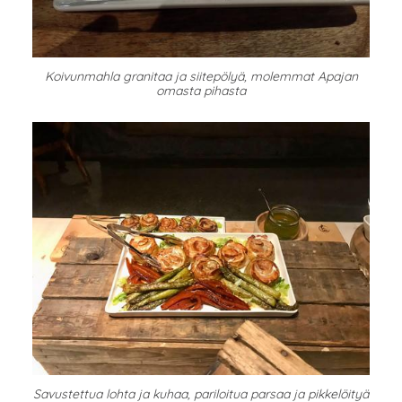
Koivunmahla granitaa ja siitepölyä, molemmat Apajan
omasta pihasta
Savustettua lohta ja kuhaa, pariloitua parsaa ja pikkelöityä