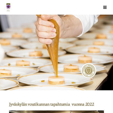
Siirry
Chaîne des Rôtisseurs Finlande ry
Haku
sivun
sisältöön
Jyväskylän voutikunnan tapahtumia vuonna 2022