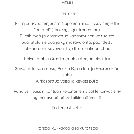
MENU
Hirven kieli
Punajuuri-vuohenjuusto Napoleon, mustikkavinegrette
”pommi” (molekyyligastronomiaa)
Riimihirveä ja graavattua kananmunan keltuaista
Saaristolaisleipää ja kylmäsavulohta, paahdettu
lohennahka, savuvaahto, sitruunankuoritahna
Koivunmahla Granita (mahla Apajan pihasta)
Savustettu kalaruusu, Rossin Kalan lohi ja Keurusselän
kuha
Kirkastettua voita ja kevätsipulia
Punaisen pässin karitsan kokonainen sisäfilé korvasieni-
kylmäsavuhärkä-voitaikinakäärössä
Porterkastiketta
Parsaa, kukkakaalia ja kurpitsaa