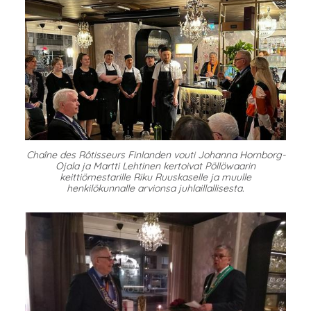
Chaîne des Rôtisseurs Finlanden vouti Johanna Hornborg-
Ojala ja Martti Lehtinen kertoivat Pöllöwaarin
keittiömestarille Riku Ruuskaselle ja muulle
henkilökunnalle arvionsa juhlaillallisesta.