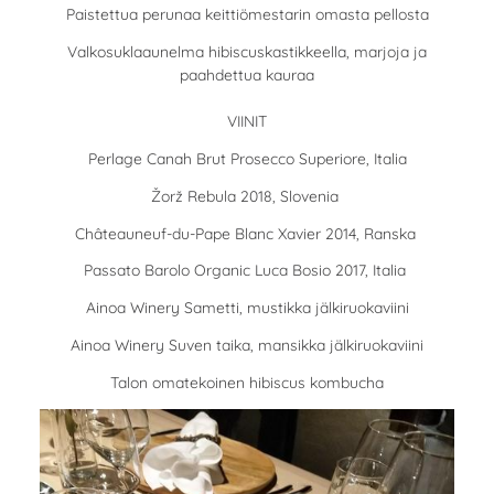
Paistettua perunaa keittiömestarin omasta pellosta
Valkosuklaaunelma hibiscuskastikkeella, marjoja ja
paahdettua kauraa
VIINIT
Perlage Canah Brut Prosecco Superiore, Italia
Žorž Rebula 2018, Slovenia
Châteauneuf-du-Pape Blanc Xavier 2014, Ranska
Passato Barolo Organic Luca Bosio 2017, Italia
Ainoa Winery Sametti, mustikka jälkiruokaviini
Ainoa Winery Suven taika, mansikka jälkiruokaviini
Talon omatekoinen hibiscus kombucha