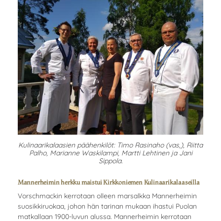
Kulinaarikalaasien päähenkilöt: Timo Rasinaho (vas,), Riitta
Palho, Marianne Waskilampi, Martti Lehtinen ja Jani
Sippola.
Mannerheimin herkku maistui Kirkkoniemen Kulinaarikalaaseilla
Vorschmackin kerrotaan olleen marsalkka Mannerheimin
suosikkiruokaa, johon hän tarinan mukaan ihastui Puolan
matkallaan 1900-luvun alussa. Mannerheimin kerrotaan