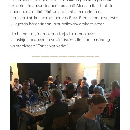
makujen ja savun tasapainoa sekä Albassa itse tehtyä
saaristolaisleipää. Pääruuista Lehtisen mieleen oli
haukiterriini, kun kamarineuvos Erkki Fredrikson nosti esiin
ylikypsän häränrinnan ja suppilovahverokastikkeen.
Ilta huipentui jälkiruokana tarjottuun puolukka-
kinuskijuustokakkuun sekä Ylistön sillan luona nähtyyn
valoteokseen ”Tanssivat vedet”
------------------------------