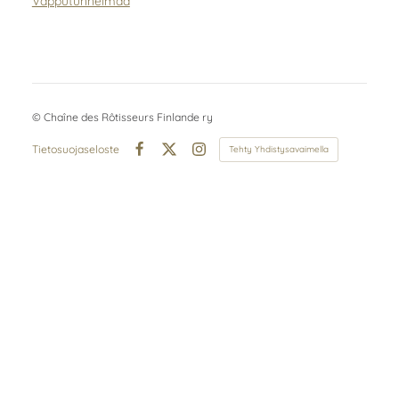
Vapputunnelmaa
©
Chaîne des Rôtisseurs Finlande ry
Tietosuojaseloste
Tehty Yhdistysavaimella
Facebook
X
Instagram