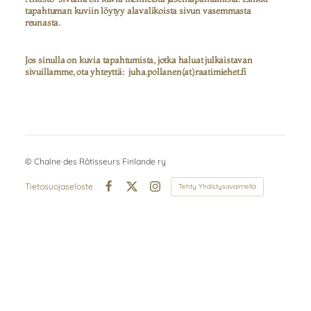
tapahtuman kuviin löytyy alavalikoista sivun vasemmasta
reunasta.
Jos sinulla on kuvia tapahtumista, jotka haluat julkaistavan
sivuillamme, ota yhteyttä: juha.pollanen(at)raatimiehet.fi
©
Chaîne des Rôtisseurs Finlande ry
Tietosuojaseloste
Tehty Yhdistysavaimella
Facebook
X
Instagram