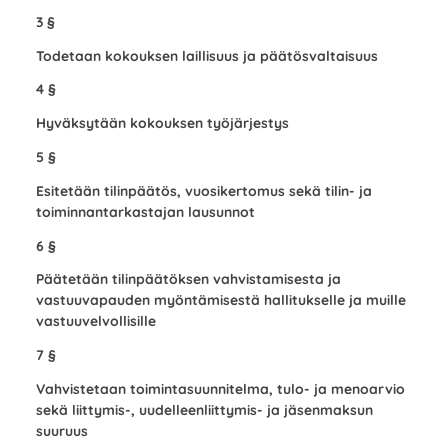
3 §
Todetaan kokouksen laillisuus ja päätösvaltaisuus
4 §
Hyväksytään kokouksen työjärjestys
5 §
Esitetään tilinpäätös, vuosikertomus sekä tilin- ja
toiminnantarkastajan lausunnot
6 §
Päätetään tilinpäätöksen vahvistamisesta ja
vastuuvapauden myöntämisestä hallitukselle ja muille
vastuuvelvollisille
7 §
Vahvistetaan toimintasuunnitelma, tulo- ja menoarvio
sekä liittymis-, uudelleenliittymis- ja jäsenmaksun
suuruus