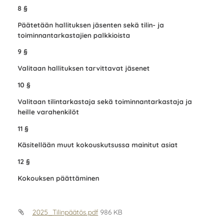
8 §
Päätetään hallituksen jäsenten sekä tilin- ja
toiminnantarkastajien palkkioista
9 §
Valitaan hallituksen tarvittavat jäsenet
10 §
Valitaan tilintarkastaja sekä toiminnantarkastaja ja
heille varahenkilöt
11 §
Käsitellään muut kokouskutsussa mainitut asiat
12 §
Kokouksen päättäminen
2025_Tilinpäätös.pdf
986 KB