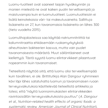
Luomu-tuotteet ovat saaneet laajan hyväksynnän ja
monien mielestä ne ovat kaiken puolin tervellisempiä ja
maistuvampia kuin ei-luomutuotteet. Luomutuotteisiin ei
lisätä keinotekoisia väri- tai makeutusaineita. Sallittuja
lisäaineita on 27, kun tavanomaisia lisäaineita on lähes 300
(tieto vuodelta 2015).
Luomulihajalosteissa saa käyttää natriumnitriittiä tai
kaliumnitraattia ehkäisemään ruokamyrkytyksiä
aiheuttavien bakteerien kasvua, mutta vain puolet
tavanomaisesta määrästä. Muut säilöntäaineet ovat
kiellettyjä. Tästä syystä luomu-elintarvikkeet pilaantuvat
nopeammin kuin tavanomaiset.
Tieteellistä näyttöä siitä, että luomu olisi terveellisempää
kuin tavallinen, ei ole. Brittitutkija Alan Dangour ryhmineen
kävi läpi lähes satatuhatta luomun ja tavanomaisen ruoan
terveysvaikutuksia käsittelevää tieteellistä artikkelia ja
totesi, että "näyttö luonnonmukaisten elintarvikkeiden
ravintosisällön terveysvaikutuksista puuttuu" (
A. Dangour
et al., Nutrition-related health effects of organic foods: a
systematic review. American Journal of Clinical Nutrition
).