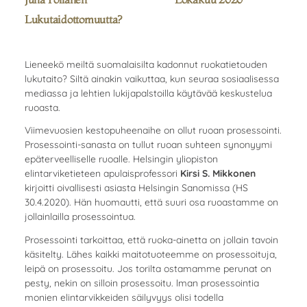
Lukutaidottomuutta?
Lieneekö meiltä suomalaisilta kadonnut ruokatietouden
lukutaito? Siltä ainakin vaikuttaa, kun seuraa sosiaalisessa
mediassa ja lehtien lukijapalstoilla käytävää keskustelua
ruoasta.
Viimevuosien kestopuheenaihe on ollut ruoan prosessointi.
Prosessointi-sanasta on tullut ruoan suhteen synonyymi
epäterveelliselle ruoalle. Helsingin yliopiston
elintarviketieteen apulaisprofessori
Kirsi S. Mikkonen
kirjoitti oivallisesti asiasta Helsingin Sanomissa (HS
30.4.2020). Hän huomautti, että suuri osa ruoastamme on
jollainlailla prosessointua.
Prosessointi tarkoittaa, että ruoka-ainetta on jollain tavoin
käsitelty. Lähes kaikki maitotuoteemme on prosessoituja,
leipä on prosessoitu. Jos torilta ostamamme perunat on
pesty, nekin on silloin prosessoitu. lman prosessointia
monien elintarvikkeiden säilyvyys olisi todella