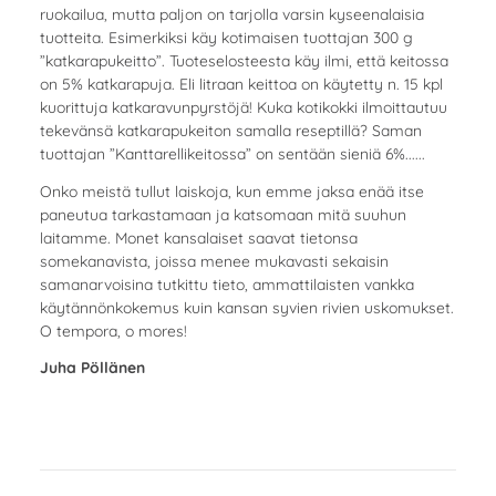
ruokailua, mutta paljon on tarjolla varsin kyseenalaisia
tuotteita. Esimerkiksi käy kotimaisen tuottajan 300 g
”katkarapukeitto”. Tuoteselosteesta käy ilmi, että keitossa
on 5% katkarapuja. Eli litraan keittoa on käytetty n. 15 kpl
kuorittuja katkaravunpyrstöjä! Kuka kotikokki ilmoittautuu
tekevänsä katkarapukeiton samalla reseptillä? Saman
tuottajan ”Kanttarellikeitossa” on sentään sieniä 6%......
Onko meistä tullut laiskoja, kun emme jaksa enää itse
paneutua tarkastamaan ja katsomaan mitä suuhun
laitamme. Monet kansalaiset saavat tietonsa
somekanavista, joissa menee mukavasti sekaisin
samanarvoisina tutkittu tieto, ammattilaisten vankka
käytännönkokemus kuin kansan syvien rivien uskomukset.
O tempora, o mores!
Juha Pöllänen