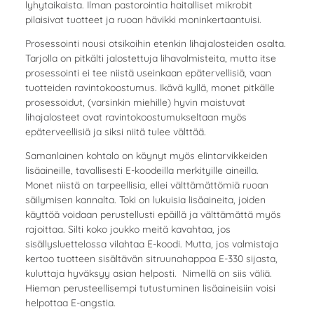
lyhytaikaista. Ilman pastorointia haitalliset mikrobit
pilaisivat tuotteet ja ruoan hävikki moninkertaantuisi.
Prosessointi nousi otsikoihin etenkin lihajalosteiden osalta.
Tarjolla on pitkälti jalostettuja lihavalmisteita, mutta itse
prosessointi ei tee niistä useinkaan epätervellisiä, vaan
tuotteiden ravintokoostumus. Ikävä kyllä, monet pitkälle
prosessoidut, (varsinkin miehille) hyvin maistuvat
lihajalosteet ovat ravintokoostumukseltaan myös
epäterveellisiä ja siksi niitä tulee välttää.
Samanlainen kohtalo on käynyt myös elintarvikkeiden
lisäaineille, tavallisesti E-koodeilla merkityille aineilla.
Monet niistä on tarpeellisia, ellei välttämättömiä ruoan
säilymisen kannalta. Toki on lukuisia lisäaineita, joiden
käyttöä voidaan perustellusti epäillä ja välttämättä myös
rajoittaa. Silti koko joukko meitä kavahtaa, jos
sisällysluettelossa vilahtaa E-koodi. Mutta, jos valmistaja
kertoo tuotteen sisältävän sitruunahappoa E-330 sijasta,
kuluttaja hyväksyy asian helposti. Nimellä on siis väliä.
Hieman perusteellisempi tutustuminen lisäaineisiin voisi
helpottaa E-angstia.