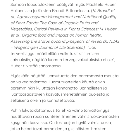
Samaan lopputulokseen päätyvät myös Machteld Huber
Hollannissa ja Kirsten Brandt Britanniassa. (
K. Brandt et
al., Agroecosystem Management and Nutritional Quality
of Plant Foods: The Case of Organic Fruits and
Vegetables, Critical Reviews in Plants Sciences; M. Huber
et al., Organic food and impact on human health:
Assessing the status quoand prospects of research. NJAS
– Wageningen Journal of Life Sciences)
. "Jos
terveellisyys määritellään vaikutuksiksi ihmisen
sairauksiin, näyttöä luomun terveysvaikutuksista ei ole",
Huber tiivistää sanomansa.
Myöskään näyttöä luomutuotteiden paremmasta mausta
on vaikea todentaa. Luomutuotteiden käyttö onkin
paremminkin kuluttajan kannanotto luonnollisten ja
luontoasäästävien kasvatusmenetelmien puolesta ja
sellaisena oikein ja kannatettavaa.
Pahin lukutaidottomuus tai ehkä välinpitämättömyys
nautittavan ruoan suhteen ilmenee valmisruoka-annosten
kysynnän kasvussa. On toki paljon hyviä valmisruokia,
jotka helpottavat perheiden ja yksinäisten ihmisten