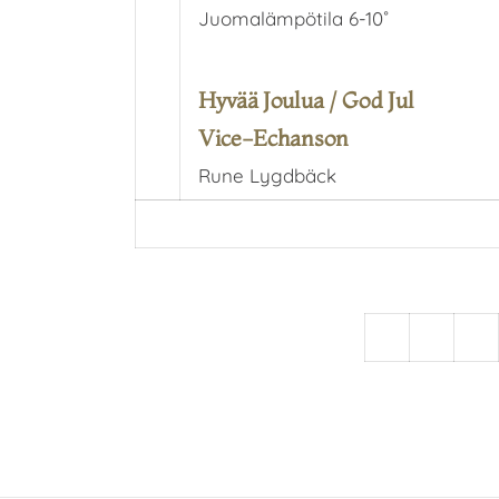
Juomalämpötila 6-10˚
Hyvää Joulua / God Jul
Vice-Echanson
Rune Lygdbäck