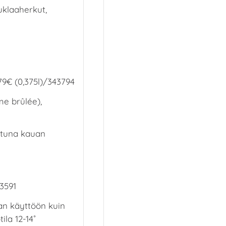
uklaaherkut,
79€ (0,375l)/343794
me brûlée),
ttuna kauan
3591
an käyttöön kuin
ila 12-14˚