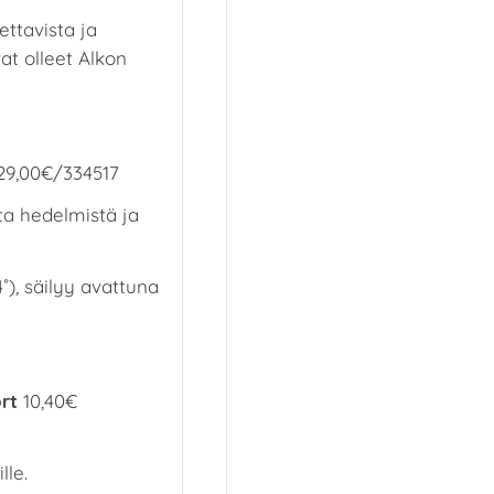
ttavista ja
vat olleet Alkon
9,00€/334517
sta hedelmistä ja
4˚), säilyy avattuna
rt
10,40€
lle.