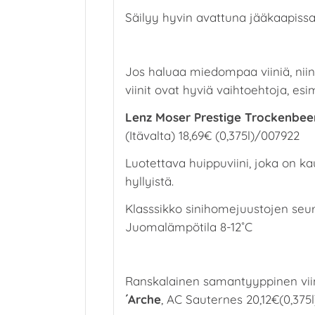
Säilyy hyvin avattuna jääkaapissa
Jos haluaa miedompaa viiniä, nii
viinit ovat hyviä vaihtoehtoja, esi
Lenz Moser Prestige Trockenbee
(Itävalta) 18,69€ (0,375l)/007922
Luotettava huippuviini, joka on k
hyllyistä.
Klasssikko sinihomejuustojen seur
Juomalämpötila 8-12˚C
Ranskalainen samantyyppinen vii
´Arche
, AC Sauternes 20,12€(0,375