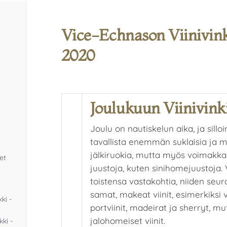
Vice-Echnason Viinivink
2020
Joulukuun Viinivink
Joulu on nautiskelun aika, ja sill
tavallista enemmän suklaisia ja 
jälkiruokia, mutta myös voimakkai
et
juustoja, kuten sinihomejuustoja
toistensa vastakohtia, niiden seur
samat, makeat viinit, esimerkiksi
ki -
portviinit, madeirat ja sherryt, m
jalohomeiset viinit.
kki -