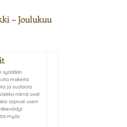
ki - Joulukuu
it
oin syödään
muita makeita
ta ja suolaisia
. Vaikka nämä ovat
aksi sopivat usein
 väkevöidyt
utta myös