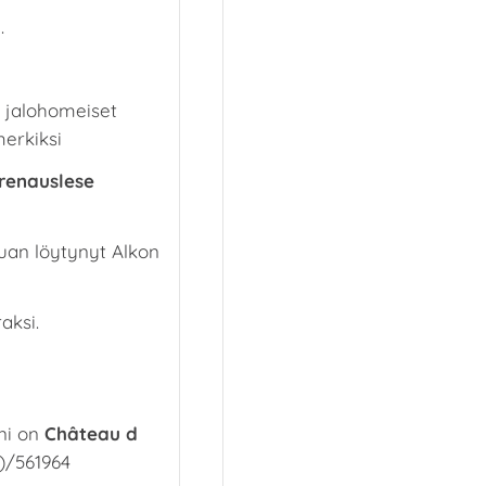
.
n jalohomeiset
merkiksi
renauslese
auan löytynyt Alkon
aksi.
ni on
Château d
l)/561964