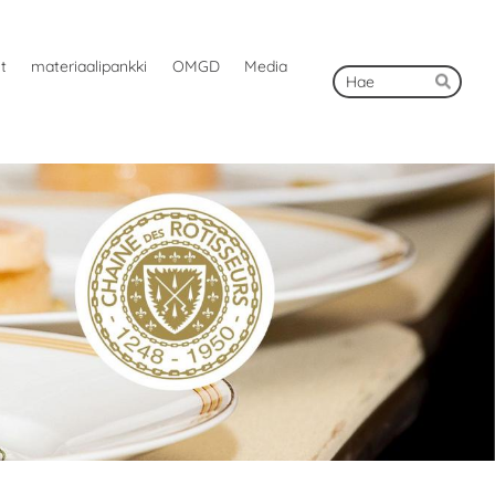
ut
materiaalipankki
OMGD
Media
Hak
Hae