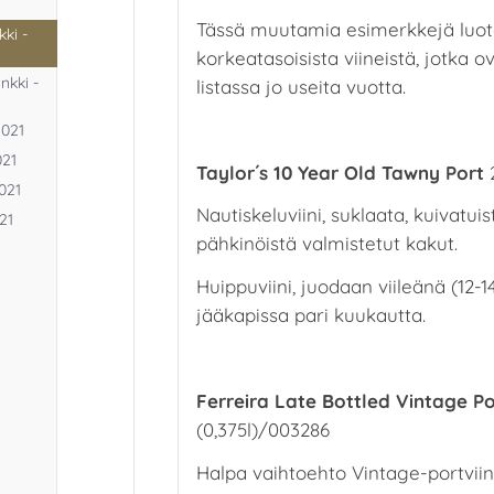
Tässä muutamia esimerkkejä luote
kki -
korkeatasoisista viineistä, jotka o
nkki -
listassa jo useita vuotta.
2021
021
Taylor´s 10 Year Old Tawny Port
2
2021
Nautiskeluviini, suklaata, kuivatui
21
pähkinöistä valmistetut kakut.
Huippuviini, juodaan viileänä (12-1
jääkapissa pari kuukautta.
Ferreira Late Bottled Vintage Po
(0,375l)/003286
Halpa vaihtoehto Vintage-portviini