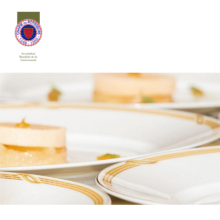
Siirry
sivun
sisältöön
Chaîne des Rôtisseurs Finlande ry