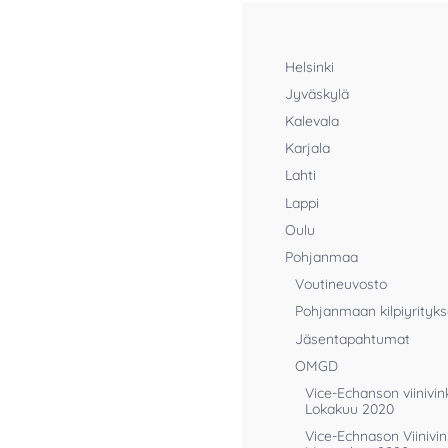
Helsinki
Jyväskylä
Kalevala
Karjala
Lahti
Lappi
Oulu
Pohjanmaa
Voutineuvosto
Pohjanmaan kilpiyrityks
Jäsentapahtumat
OMGD
Vice-Echanson viinivink
Lokakuu 2020
Vice-Echnason Viinivin