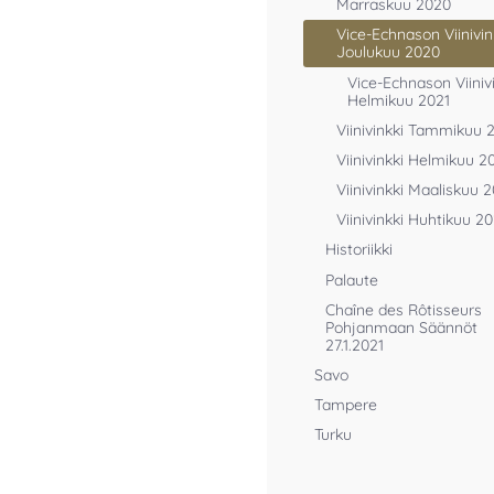
Marraskuu 2020
Vice-Echnason Viinivin
Joulukuu 2020
Vice-Echnason Viinivi
Helmikuu 2021
Viinivinkki Tammikuu 
Viinivinkki Helmikuu 2
Viinivinkki Maaliskuu 
Viinivinkki Huhtikuu 20
Historiikki
Palaute
Chaîne des Rôtisseurs
Pohjanmaan Säännöt
27.1.2021
Savo
Tampere
Turku