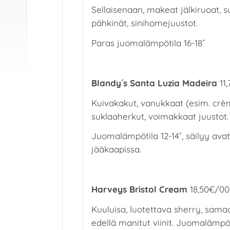
Sellaisenaan, makeat jälkiruoat, s
pähkinät, sinihomejuustot.
Paras juomalämpötila 16-18˚
Blandy´s Santa Luzia Madeira
11,
Kuivakakut, vanukkaat (esim. crè
suklaaherkut, voimakkaat juustot.
Juomalämpötila 12-14˚, säilyy ava
jääkaapissa.
Harveys Bristol Cream
18,50€/00
Kuuluisa, luotettava sherry, sama
edellä manitut viinit. Juomalämpöt