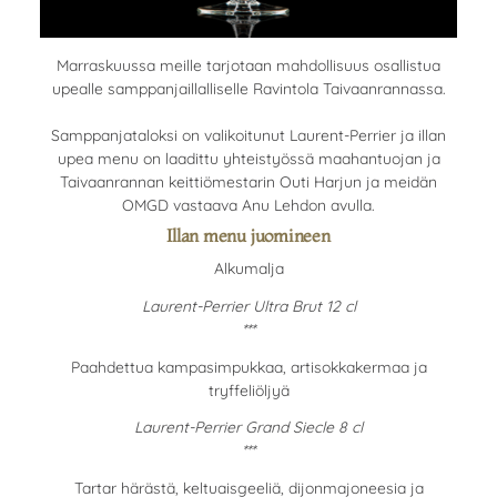
Marraskuussa meille tarjotaan mahdollisuus osallistua
upealle samppanjaillalliselle Ravintola Taivaanrannassa.
Samppanjataloksi on valikoitunut Laurent-Perrier ja illan
upea menu on laadittu yhteistyössä maahantuojan ja
Taivaanrannan keittiömestarin Outi Harjun ja meidän
OMGD vastaava Anu Lehdon avulla.
Illan menu juomineen
Alkumalja
Laurent-Perrier Ultra Brut 12 cl
***
Paahdettua kampasimpukkaa, artisokkakermaa ja
tryffeliöljyä
Laurent-Perrier Grand Siecle 8 cl
***
Tartar härästä, keltuaisgeeliä, dijonmajoneesia ja