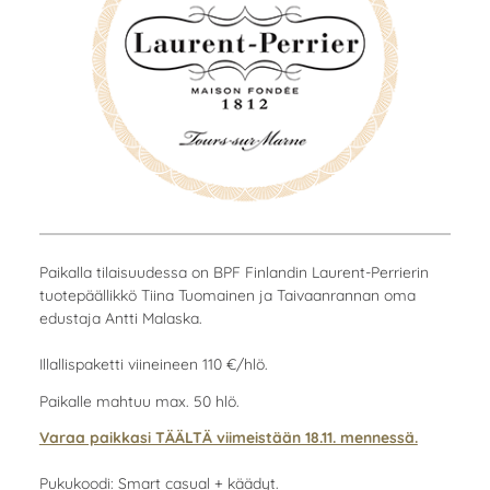
Paikalla tilaisuudessa on BPF Finlandin Laurent-Perrierin
tuotepäällikkö Tiina Tuomainen ja Taivaanrannan oma
edustaja Antti Malaska.
Illallispaketti viineineen 110 €/hlö.
Paikalle mahtuu max. 50 hlö.
Varaa paikkasi TÄÄLTÄ viimeistään 18.11. mennessä.
Pukukoodi: Smart casual + käädyt.