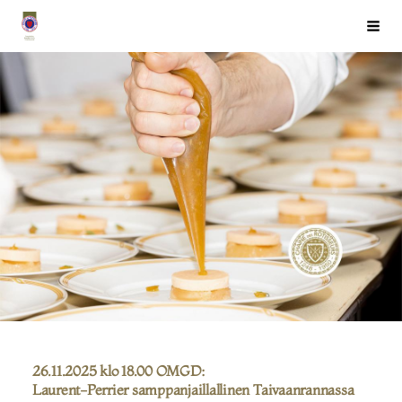
Siirry
Chaîne des Rôtisseurs Finlande ry
Haku
sivun
sisältöön
26.11.2025 klo 18.00 OMGD:
Laurent-Perrier samppanjaillallinen Taivaanrannassa