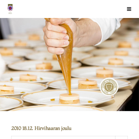
Siirry
Chaîne des Rôtisseurs Finlande ry
Haku
sivun
sisältöön
2010 18.12. Hirvihaaran joulu