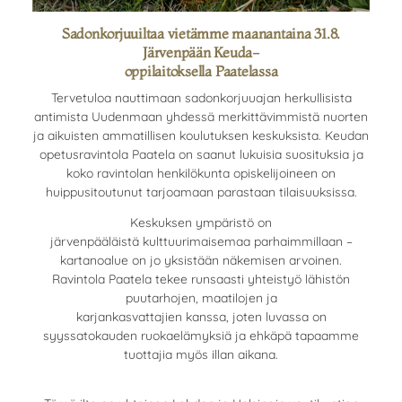
Sadonkorjuuiltaa vietämme maanantaina 31.8.
Järvenpään Keuda-
oppilaitoksella Paatelassa
Tervetuloa nauttimaan sadonkorjuuajan herkullisista
antimista Uudenmaan yhdessä merkittävimmistä nuorten
ja aikuisten ammatillisen koulutuksen keskuksista. Keudan
opetusravintola Paatela on saanut lukuisia suosituksia ja
koko ravintolan henkilökunta opiskelijoineen on
huippusitoutunut tarjoamaan parastaan tilaisuuksissa.
Keskuksen ympäristö on
järvenpääläistä kulttuurimaisemaa parhaimmillaan –
kartanoalue on jo yksistään näkemisen arvoinen.
Ravintola Paatela tekee runsaasti yhteistyö lähistön
puutarhojen, maatilojen ja
karjankasvattajien kanssa, joten luvassa on
syyssatokauden ruokaelämyksiä ja ehkäpä tapaamme
tuottajia myös illan aikana.