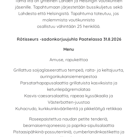
Tämä ilta on yhteinen Lahden ja Helsingin voutikuntien
jäsenille. Tapahtumaan järjestetään bussikuljetus sekä
Lahdesta että Helsingistä. Tapahtuma toteutuu, jos
molemmista voutikunnista
osallistuu vähintään 25 henkilöä.
Rôtisseurs -sadonkorjuujuhla Paatelassa 31.8.2026
Menu
Amuse, rapukeittoa
Grillattua soijaglaseerattua tempeä, raita- ja keltajuurta,
auringonkukansiemenpestoa
Parsatarhapapusalaattia grillatuista kasviksista ja
ketunleipägremolataa
Kasvis-caesarsalaattia, rapeaa kyssäkaalia ja
Västerbotten-juustoa
Kuhacrudo, kurkkuinkiväärilientä ja pikkelöityä retikkaa
Roseepaistettua naudan petite tenderiä,
bearnaisemajoneesia ja paprika-sipulisalaattia
Pistaasipähkinä-possuterriiniä, cumberlandinkastiketta ja