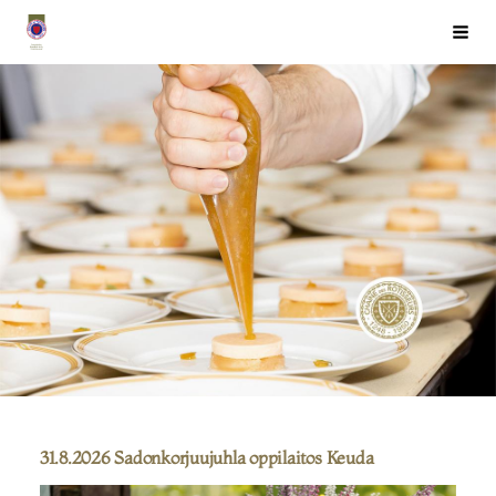
Siirry
Chaîne des Rôtisseurs Finlande ry
Haku
sivun
sisältöön
31.8.2026 Sadonkorjuujuhla oppilaitos Keuda