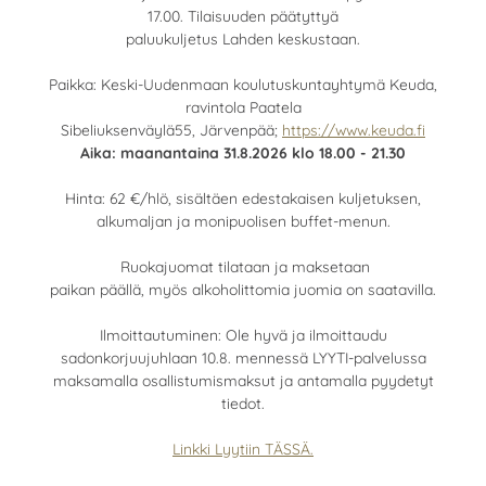
17.00. Tilaisuuden päätyttyä
paluukuljetus Lahden keskustaan.
Paikka: Keski-Uudenmaan koulutuskuntayhtymä Keuda,
ravintola Paatela
Sibeliuksenväylä55, Järvenpää;
https://www.keuda.fi
Aika: maanantaina 31.8.2026 klo 18.00 - 21.30
Hinta: 62 €/hlö, sisältäen edestakaisen kuljetuksen,
alkumaljan ja monipuolisen buffet-menun.
Ruokajuomat tilataan ja maksetaan
paikan päällä, myös alkoholittomia juomia on saatavilla.
Ilmoittautuminen: Ole hyvä ja ilmoittaudu
sadonkorjuujuhlaan 10.8. mennessä LYYTI-palvelussa
maksamalla osallistumismaksut ja antamalla pyydetyt
tiedot.
Linkki Lyytiin TÄSSÄ.