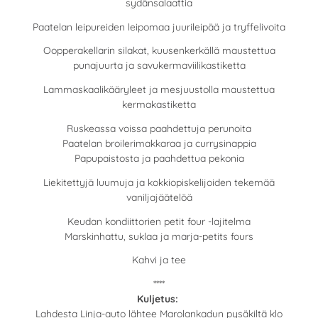
sydänsalaattia
Paatelan leipureiden leipomaa juurileipää ja tryffelivoita
Oopperakellarin silakat, kuusenkerkällä maustettua
punajuurta ja savukermaviilikastiketta
Lammaskaalikääryleet ja mesjuustolla maustettua
kermakastiketta
Ruskeassa voissa paahdettuja perunoita
Paatelan broilerimakkaraa ja currysinappia
Papupaistosta ja paahdettua pekonia
Liekitettyjä luumuja ja kokkiopiskelijoiden tekemää
vaniljajäätelöä
Keudan kondiittorien petit four -lajitelma
Marskinhattu, suklaa ja marja-petits fours
Kahvi ja tee
****
Kuljetus:
Lahdesta Linja-auto lähtee Marolankadun pysäkiltä klo