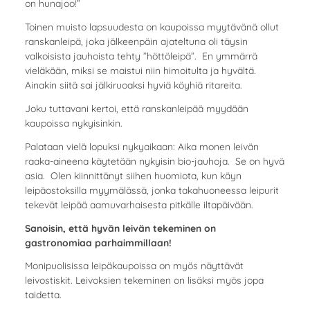
on hunajoo!”
Toinen muisto lapsuudesta on kaupoissa myytävänä ollut
ranskanleipä, joka jälkeenpäin ajateltuna oli täysin
valkoisista jauhoista tehty ”höttöleipä”. En ymmärrä
vieläkään, miksi se maistui niin himoitulta ja hyvältä.
Ainakin siitä sai jälkiruoaksi hyviä köyhiä ritareita.
Joku tuttavani kertoi, että ranskanleipää myydään
kaupoissa nykyisinkin.
Palataan vielä lopuksi nykyaikaan: Aika monen leivän
raaka-aineena käytetään nykyisin bio-jauhoja. Se on hyvä
asia. Olen kiinnittänyt siihen huomiota, kun käyn
leipäostoksilla myymälässä, jonka takahuoneessa leipurit
tekevät leipää aamuvarhaisesta pitkälle iltapäivään.
Sanoisin, että hyvän leivän tekeminen on
gastronomiaa parhaimmillaan!
Monipuolisissa leipäkaupoissa on myös näyttävät
leivostiskit. Leivoksien tekeminen on lisäksi myös jopa
taidetta.