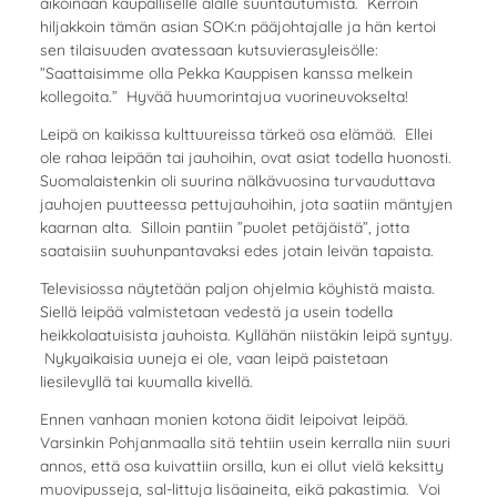
aikoinaan kaupalliselle alalle suuntautumista. Kerroin
hiljakkoin tämän asian SOK:n pääjohtajalle ja hän kertoi
sen tilaisuuden avatessaan kutsuvierasyleisölle:
”Saattaisimme olla Pekka Kauppisen kanssa melkein
kollegoita.” Hyvää huumorintajua vuorineuvokselta!
Leipä on kaikissa kulttuureissa tärkeä osa elämää. Ellei
ole rahaa leipään tai jauhoihin, ovat asiat todella huonosti.
Suomalaistenkin oli suurina nälkävuosina turvauduttava
jauhojen puutteessa pettujauhoihin, jota saatiin mäntyjen
kaarnan alta. Silloin pantiin ”puolet petäjäistä”, jotta
saataisiin suuhunpantavaksi edes jotain leivän tapaista.
Televisiossa näytetään paljon ohjelmia köyhistä maista.
Siellä leipää valmistetaan vedestä ja usein todella
heikkolaatuisista jauhoista. Kyllähän niistäkin leipä syntyy.
Nykyaikaisia uuneja ei ole, vaan leipä paistetaan
liesilevyllä tai kuumalla kivellä.
Ennen vanhaan monien kotona äidit leipoivat leipää.
Varsinkin Pohjanmaalla sitä tehtiin usein kerralla niin suuri
annos, että osa kuivattiin orsilla, kun ei ollut vielä keksitty
muovipusseja, sal-littuja lisäaineita, eikä pakastimia. Voi