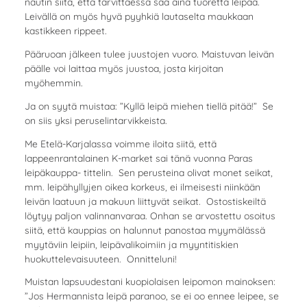
nautin siitä, että tarvittaessa saa aina tuoretta leipää.
Leivällä on myös hyvä pyyhkiä lautaselta maukkaan
kastikkeen rippeet.
Pääruoan jälkeen tulee juustojen vuoro. Maistuvan leivän
päälle voi laittaa myös juustoa, josta kirjoitan
myöhemmin.
Ja on syytä muistaa: ”Kyllä leipä miehen tiellä pitää!” Se
on siis yksi peruselintarvikkeista.
Me Etelä-Karjalassa voimme iloita siitä, että
lappeenrantalainen K-market sai tänä vuonna Paras
leipäkauppa- tittelin. Sen perusteina olivat monet seikat,
mm. leipähyllyjen oikea korkeus, ei ilmeisesti niinkään
leivän laatuun ja makuun liittyvät seikat. Ostostiskeiltä
löytyy paljon valinnanvaraa. Onhan se arvostettu osoitus
siitä, että kauppias on halunnut panostaa myymälässä
myytäviin leipiin, leipävalikoimiin ja myyntitiskien
huokuttelevaisuuteen. Onnitteluni!
Muistan lapsuudestani kuopiolaisen leipomon mainoksen:
”Jos Hermannista leipä paranoo, se ei oo ennee leipee, se