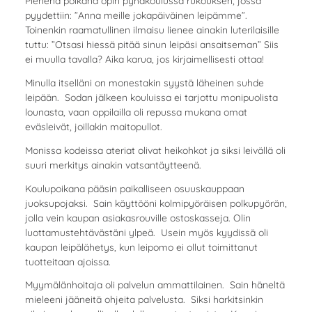
Pienenä poikana opin pyhäkoulussa rukouksen, jossa
pyydettiin: ”Anna meille jokapäiväinen leipämme”.
Toinenkin raamatullinen ilmaisu lienee ainakin luterilaisille
tuttu: ”Otsasi hiessä pitää sinun leipäsi ansaitseman” Siis
ei muulla tavalla? Aika karua, jos kirjaimellisesti ottaa!
Minulla itselläni on monestakin syystä läheinen suhde
leipään. Sodan jälkeen kouluissa ei tarjottu monipuolista
lounasta, vaan oppilailla oli repussa mukana omat
eväsleivät, joillakin maitopullot.
Monissa kodeissa ateriat olivat heikohkot ja siksi leivällä oli
suuri merkitys ainakin vatsantäytteenä.
Koulupoikana pääsin paikalliseen osuuskauppaan
juoksupojaksi. Sain käyttööni kolmipyöräisen polkupyörän,
jolla vein kaupan asiakasrouville ostoskasseja. Olin
luottamustehtävästäni ylpeä. Usein myös kyydissä oli
kaupan leipälähetys, kun leipomo ei ollut toimittanut
tuotteitaan ajoissa.
Myymälänhoitaja oli palvelun ammattilainen. Sain häneltä
mieleeni jääneitä ohjeita palvelusta. Siksi harkitsinkin