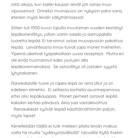
niitä aikoja, kun kaikki kaupan leivät piti ostaa muo-
vipusseissa! Onneksi muovipussi on nykyisin paha sana,
etenkin myös leivän säilyttämisessä!
Sitten tuli 1900-luvun lopulla muutaman vuoden kestänyt
leipäkonevillitys, jolloin voitiin saada jo aamupalalla
tuoretta leipää. Ei tarvinnut ostaa muovipussiin pakattua
leipää. Leivänteosta innos-tuivat jopa monet miehetkin.
Ylpeinä jakelivat työpaikoillaan uusia reseptejä. Mutta en
ole enää huomannut edes joulujen alla
leipäkonemainoksia. Se ostovillitys oli jostakin syystä
lyhytaikainen.
Ranskalaisille tuore ja rapea leipä on aina ollut ja on
edelleen elinehto. Ei sellaista korttelia asuintaajamissa,
ettei olisi leipäkauppaa. Monet perheet ostavat leipää
kaksikin kertaa päivässä. Aina saa vastaleivottua.
Ranskalaiset syövät leipää käsittämättömän paljon,
myös lapset.
Kenellekään täällä ei tule mieleen pilata leivän makua
voilla tai muilla ”sydänystävällisillä” rasvoilla! Kyllä itsekin