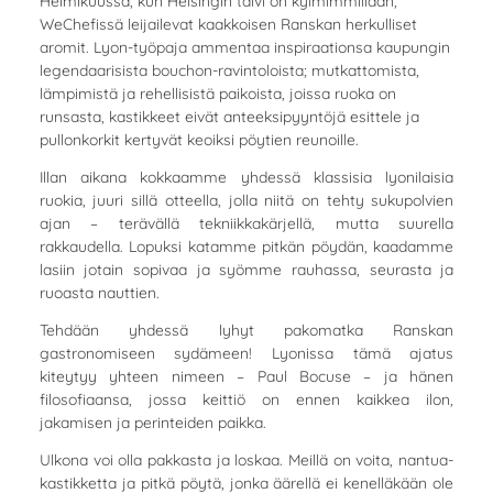
Helmikuussa, kun Helsingin talvi on kylmimmillään,
WeChefissä leijailevat kaakkoisen Ranskan herkulliset
aromit. Lyon-työpaja ammentaa inspiraationsa kaupungin
legendaarisista bouchon-ravintoloista; mutkattomista,
lämpimistä ja rehellisistä paikoista, joissa ruoka on
runsasta, kastikkeet eivät anteeksipyyntöjä esittele ja
pullonkorkit kertyvät keoiksi pöytien reunoille.
Illan aikana kokkaamme yhdessä klassisia lyonilaisia
ruokia, juuri sillä otteella, jolla niitä on tehty sukupolvien
ajan – terävällä tekniikkakärjellä, mutta suurella
rakkaudella. Lopuksi katamme pitkän pöydän, kaadamme
lasiin jotain sopivaa ja syömme rauhassa, seurasta ja
ruoasta nauttien.
Tehdään yhdessä lyhyt pakomatka Ranskan
gastronomiseen sydämeen! Lyonissa tämä ajatus
kiteytyy yhteen nimeen – Paul Bocuse – ja hänen
filosofiaansa, jossa keittiö on ennen kaikkea ilon,
jakamisen ja perinteiden paikka.
Ulkona voi olla pakkasta ja loskaa. Meillä on voita, nantua-
kastikketta ja pitkä pöytä, jonka äärellä ei kenelläkään ole