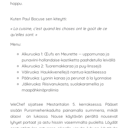
hoppu.
Kuten Paul Bocuse sen kiteytti:
« La cuisine, c’est quand les choses ont le goût de ce
qu’elles sont. »
Menu:
Alkuruoka 1: Œufs en Meurette -- uppomunaa ja
punaviini-hollandaise-kastiketta paahdetulla leivällä
Alkuruoka 2: Tuoremakkaraa ja puy-linssejä
Väliruoka: Haukikvenellejä nantua-kastikeessa
Pääruoka: Lyonin kanaa ja perunat à la lyonnaise
Jälkiruoka: Riisivanukasta, suolakaramellia ja
maapähkinäpraliinia
WeChef sijaitsee Mestaritalon 5. kerroksessa. Pääset
sisään Pursimiehenkadulta painamalla summeria, mikäli
alaovi on lukossa. Nouse käytävän perältä nousevat
lyhyet portaat ja astu hissiin vasemmalta puolelta. Löydät