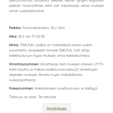
opetustilatulos astuessa oikealle vievän lyhyen käytävän
päästä. Huomioithan, että voit halutessasi ottaa mukaan
omat ruoanlaittoviinit!
Paikka:
Pursimiehenkatu 26 c 5krs
Aika:
18.2. klo 17-22:30
Hinta:
115€/hlö. Lisäksi on mahdollista ostaa ruokiin
suunniteltu viinipaketti hintaan 30€/hlö. Voit ottaa
kokkikouluuun myös mukaan omia kokkailuviinejä.
Ilmoittautuminen:
Ilmoittaudu heti mukaan oheisen LYYTI-
linkin kautta ja maksa osallistumismaksu(t) annettujen
ohjeiden mukaan. Ilmoita myös mahdollisista
ruokarajoitteista.
Pukeutuminen:
Kokkaukseen soveltuva asu, ei käätyjä
Tilaisuus on avec. Tervetuloa!
Ilmoittaudu