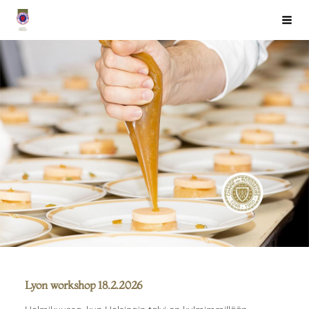
Siirry
Chaîne des Rôtisseurs Finlande ry
Haku
sivun
sisältöön
Lyon workshop 18.2.2026